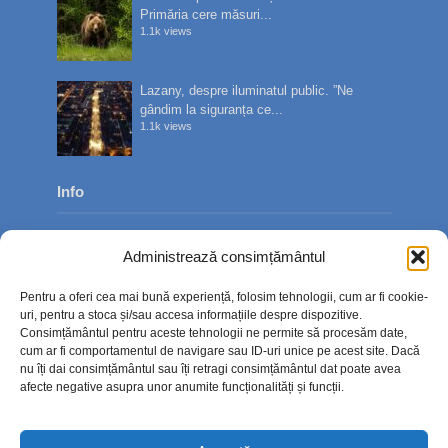
Primăria cere măsuri...
1.1k views
Lazany, despre iluminatul public. ”Ne
gândim la siguranța ce...
1.1k views
Info
Despre noi
Administrează consimțământul
Publicitate
Pentru a oferi cea mai bună experiență, folosim tehnologii, cum ar fi cookie-
Contact
uri, pentru a stoca și/sau accesa informațiile despre dispozitive.
Consimțământul pentru aceste tehnologii ne permite să procesăm date,
Politica de confidențialitate
cum ar fi comportamentul de navigare sau ID-uri unice pe acest site. Dacă
nu îți dai consimțământul sau îți retragi consimțământul dat poate avea
Politică cookie-uri (UE)
afecte negative asupra unor anumite funcționalități și funcții.