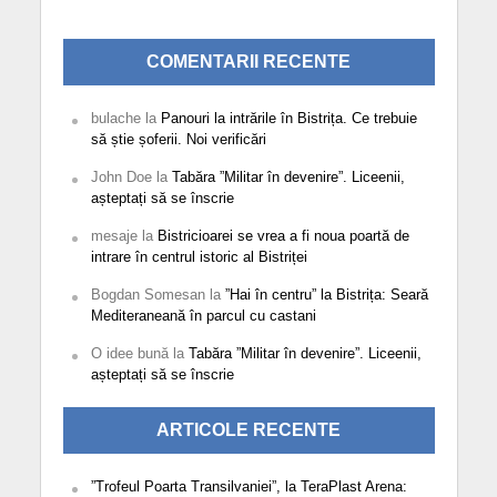
COMENTARII RECENTE
bulache
la
Panouri la intrările în Bistrița. Ce trebuie
să știe șoferii. Noi verificări
John Doe
la
Tabăra ”Militar în devenire”. Liceenii,
așteptați să se înscrie
mesaje
la
Bistricioarei se vrea a fi noua poartă de
intrare în centrul istoric al Bistriței
Bogdan Somesan
la
”Hai în centru” la Bistrița: Seară
Mediteraneană în parcul cu castani
O idee bună
la
Tabăra ”Militar în devenire”. Liceenii,
așteptați să se înscrie
ARTICOLE RECENTE
”Trofeul Poarta Transilvaniei”, la TeraPlast Arena: