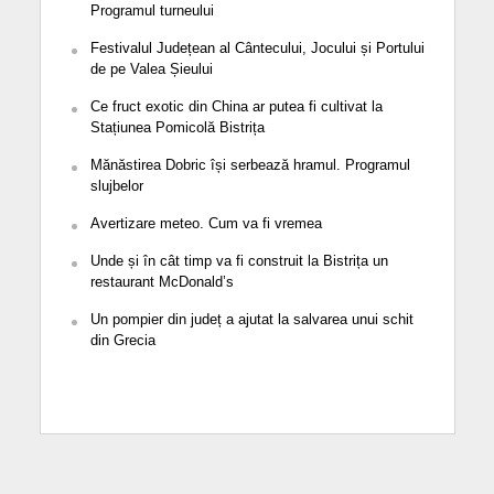
Programul turneului
Festivalul Județean al Cântecului, Jocului și Portului
de pe Valea Șieului
Ce fruct exotic din China ar putea fi cultivat la
Stațiunea Pomicolă Bistrița
Mănăstirea Dobric își serbează hramul. Programul
slujbelor
Avertizare meteo. Cum va fi vremea
Unde și în cât timp va fi construit la Bistrița un
restaurant McDonald’s
Un pompier din județ a ajutat la salvarea unui schit
din Grecia