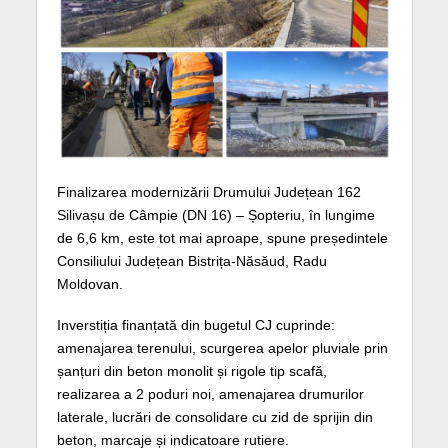
Finalizarea modernizării Drumului Județean 162
Silivașu de Câmpie (DN 16) – Șopteriu, în lungime
de 6,6 km, este tot mai aproape, spune președintele
Consiliului Județean Bistrița-Năsăud, Radu
Moldovan.
Inverstiția finanțată din bugetul CJ cuprinde:
amenajarea terenului, scurgerea apelor pluviale prin
șanțuri din beton monolit și rigole tip scafă,
realizarea a 2 poduri noi, amenajarea drumurilor
laterale, lucrări de consolidare cu zid de sprijin din
beton, marcaje și indicatoare rutiere.