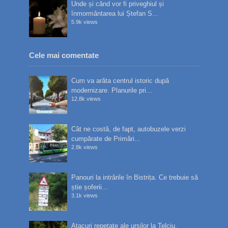
Unde și când vor fi priveghiul și
înmormântarea lui Ștefan S...
5.9k views
Cele mai comentate
Cum va arăta centrul istoric după
modernizare. Planurile pri...
12.8k views
Cât ne costă, de fapt, autobuzele verzi
cumpărate de Primări...
2.8k views
Panouri la intrările în Bistrița. Ce trebuie să
știe șoferii...
3.1k views
Atacuri repetate ale urșilor la Telciu.