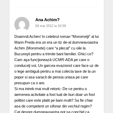
Ana Achim?
04 mai 2012 la 10:59
Doamnă Achim! In celebrul roman “Moromeţii” al lui
Marin Preda era un era un tiz de-al dumneavoastra
Achim (Moromete) care “a plecat” cu oile la
Bucureşti pentru a trimite bani familiei. Ghici ce?
Cam aşa funcţionează UCMR-ADA pe care o
conduceţi voi. Un garcea evazionst care face uz de
o lege ambiguă pentru a mai colecta taxe de la un
popor si asa saracit de pensia uriasa pe care
presupun ca o are.
Si ma intreb mai mult retoric: De ce pentru o
aemenea activitate a fost luat de bun doar un fost
politist care este platit pe bani multi? Sa fie chiar
asa de competent un sifonar din vechiul regim?
Cat despre dumneavoastra pot sa conchid ca