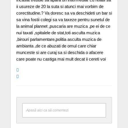
ii usureze de 20 la suta si atunci mai vorbim de
corectitudine.? Va doresc sa va deschideti un bar si
sa vina fostii colegi sa va taxeze pentru sunetul de
la animal plannet ,puscaria are muzica ,pe ei de ce
nui taxati ,spitalele de stat,toti asculta muzica
,birouri parlamentare,politia asculta muzica de
ambianta ,de ce abuzati de omul care chiar
munceste si are curaj sa si deschida o afacere
care poate nu castiga mai mult decat ii cereti voi
Apasă aici ca să comentezi