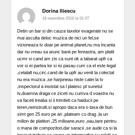
Dorina Iliescu
18 noiembrie 2016 la 01:07
Detin un bar si din cauza taxelor exagerate nu se
mai asculta deloc muzica de nici un fel,se
vizioneaza tv doar pe animal planet,nu ma incanta
dar nu vreau sa arunc banii pe fereastra, am platit
ucmr si cand am zis ca sunt ok a tabarat upfr ca
vor si ei partea lor si isi pasau cum ca el este legal
,celalalt nu,circ.cand de la upfr au venit la colectat
nu era muzica ,se harjoneau niste catei la tv
,inspectorul a insistat sa l platesc pt sunetul
tv,doamna draga ce ziceti nu cumva d voastra nu
va faceti treaba si ii trimiteti ca haiducii pe
teren,neinstruiti.si apropo daca era o taxa de bun
simt gen 25 euro pe an ,plateam cu drag ,la un
milion de platitori ,25 milioane,euro ,oau,tare pentru
o mana de compozitori,dar saracii ,se aude ca si la
incasat trebuie sa apara un intermediar cu relatii sa