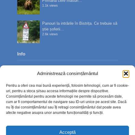
Primăria cere măsuri...
1.1k views
Panouri la intrările în Bistrița. Ce trebuie să
știe șoferii...
2.6k views
Info
Despre noi
Administrează consimțământul
Publicitate
Pentru a oferi cea mai bună experiență, folosim tehnologii, cum ar fi cookie-
Contact
uri, pentru a stoca și/sau accesa informațiile despre dispozitive.
Consimțământul pentru aceste tehnologii ne permite să procesăm date,
Politica de confidențialitate
cum ar fi comportamentul de navigare sau ID-uri unice pe acest site. Dacă
nu îți dai consimțământul sau îți retragi consimțământul dat poate avea
Politică cookie-uri (UE)
afecte negative asupra unor anumite funcționalități și funcții.
Acceptă