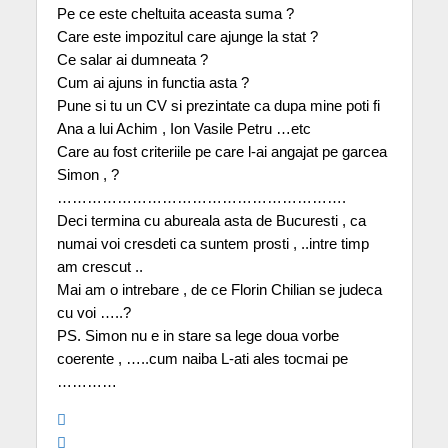
Pe ce este cheltuita aceasta suma ?
Care este impozitul care ajunge la stat ?
Ce salar ai dumneata ?
Cum ai ajuns in functia asta ?
Pune si tu un CV si prezintate ca dupa mine poti fi
Ana a lui Achim , Ion Vasile Petru …etc
Care au fost criteriile pe care l-ai angajat pe garcea
Simon , ?
………………………………………………….
Deci termina cu abureala asta de Bucuresti , ca
numai voi cresdeti ca suntem prosti , ..intre timp
am crescut ..
Mai am o intrebare , de ce Florin Chilian se judeca
cu voi …..?
PS. Simon nu e in stare sa lege doua vorbe
coerente , …..cum naiba L-ati ales tocmai pe
…………