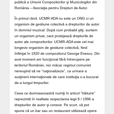
publică a Uniunii Compozitorilor şi Muzicologilor din
România – Asociaţia pentru Drepturi de Autor.
În primul rând, UCMR-ADA nu este un ONG ci un
organism de gestiune colectivă a drepturilor de autor
în domniul muzical. După cum probabil ştiţi, suntem
un organism privat, care protejează drepturile de
autor ale compozitorilor. UCMR-ADA este cel mai
longeviv organism de gestiune colectivă, fiind
înfiinţat în 1920 de compozitorul George Enescu. Din
acel moment am funcţionat fără întrerupere pe
teritoriul României, nici măcar regimul comunist
nereuşind să ne “naţionalizeze”, ca urmare a
susţinerii internaţionale de care instituţia s-a bucurat
de-a lungul timpurilor.
Ceea ce dumneavoastră numiţi în articol “hăituire”
reprezintă în realitate respectarea legii 8 / 1996 a
drepturilor de autor şi conexe. Pe scurt, vă pot
spune că un bar sau un restaurant utilizează opere