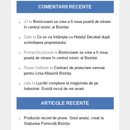
COMENTARII RECENTE
JJ
la
Bistricioarei se vrea a fi noua poartă de intrare
în centrul istoric al Bistriței
Gabi
la
Ce se va întâmpla cu Hotelul Decebal după
schimbarea proprietarului
PostaciOcazional
la
Bistricioarei se vrea a fi noua
poartă de intrare în centrul istoric al Bistriței
Floare Gaftone
la
Contract de proiectare semnat
pentru Linia Albastră Bistrița
cata
la
Lucrări complexe la magistrala de pe
Industriei. Există riscul de noi avarii
ARTICOLE RECENTE
Producție record de prune. Soiul anului, creat la
Stațiunea Pomicolă Bistrița