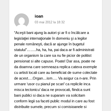
ioan
03 mai 2012 la 18:32
“Aceşti bani ajung la autori şi ar fi o încălcare a
legislaţiei internaţionale în domeniu şi a legilor
penale româneşti, dacă ar ajunge în bugetul
statului”……..ha, ha, ha, pai daca ar fi administrati
de un organism la care sa nu fie picior de politist
pensionat si alte capuse. Poate! Dar asa, poate ne
da doamna care semneaza replica cateva exemple
cu artisti locali care au beneficiat de sume colectate
de acest….Organ…ism…. Va asigur ca n-are. Prin
urmare ‘usor cu pianul pe scari’ ca replicile inca
misca tectonicu’ daca ne provocati, fiindca sunt
bani publici si daca ne suparam va solicitam
conform legii sa faceti public modul in care au fost
distribuite sumele, precum si comisioanele si