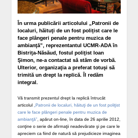
În urma publicării articolului „Patronii de
localuri, hăituţi de un fost poliţist care le
face plângeri penale pentru muzica de
ambianţă”, reprezentantul UCMR-ADA în
Bistriţa-Năsăud, fostul poliţist Ioan
Şimon, ne-a contactat să stăm de vorbă.
Ulterior, organizaţia a preferat totuşi să
trimită un drept la replică. Îl redăm
integral.
Vă transmit prezentul drept la replică întrucât
articolul
„Patronii de localuri, hăituţi de un fost poliţist
care le face plângeri penale pentru muzica de
ambianţă”
, apărut on-line, în data de 26 aprilie 2012,
conţine o serie de afirmaţii neadevărate şi pe care ‎le
apreciem ca fiind de natură să prejudicieze imaginea