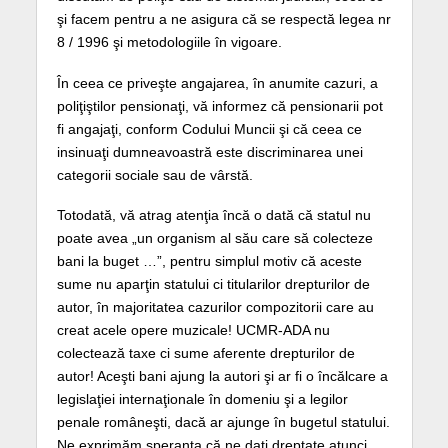
şi facem pentru a ne asigura că se respectă legea nr
8 / 1996 şi metodologiile în vigoare.
În ceea ce priveşte angajarea, în anumite cazuri, a
poliţiştilor pensionaţi, vă informez că pensionarii pot
fi angajaţi, conform Codului Muncii şi că ceea ce
insinuaţi dumneavoastră este discriminarea unei
categorii sociale sau de vârstă.
Totodată, vă atrag atenţia încă o dată că statul nu
poate avea „un organism al său care să colecteze
bani la buget …”, pentru simplul motiv că aceste
sume nu aparţin statului ci titularilor drepturilor de
autor, în majoritatea cazurilor compozitorii care au
creat acele opere muzicale! UCMR-ADA nu
colectează taxe ci sume aferente drepturilor de
autor! Aceşti bani ajung la autori şi ar fi o încălcare a
legislaţiei internaţionale în domeniu şi a legilor
penale româneşti, dacă ar ajunge în bugetul statului.
Ne exprimăm speranţa că ne daţi dreptate atunci