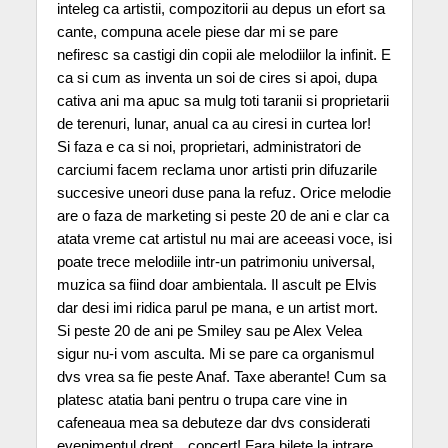
inteleg ca artistii, compozitorii au depus un efort sa
cante, compuna acele piese dar mi se pare
nefiresc sa castigi din copii ale melodiilor la infinit. E
ca si cum as inventa un soi de cires si apoi, dupa
cativa ani ma apuc sa mulg toti taranii si proprietarii
de terenuri, lunar, anual ca au ciresi in curtea lor!
Si faza e ca si noi, proprietari, administratori de
carciumi facem reclama unor artisti prin difuzarile
succesive uneori duse pana la refuz. Orice melodie
are o faza de marketing si peste 20 de ani e clar ca
atata vreme cat artistul nu mai are aceeasi voce, isi
poate trece melodiile intr-un patrimoniu universal,
muzica sa fiind doar ambientala. Il ascult pe Elvis
dar desi imi ridica parul pe mana, e un artist mort.
Si peste 20 de ani pe Smiley sau pe Alex Velea
sigur nu-i vom asculta. Mi se pare ca organismul
dvs vrea sa fie peste Anaf. Taxe aberante! Cum sa
platesc atatia bani pentru o trupa care vine in
cafeneaua mea sa debuteze dar dvs considerati
evenimentul drept…concert! Fara bilete la intrare,