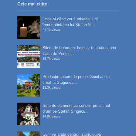
Cele mai citite
Unde și când vor fi priveghiul și
înmormântarea lui Ștefan S...
24.7k views
Bilete de tratament balnear în stațiuni prin
Casa de Pensii:...
15.7k views
Producție record de prune. Soiul anului,
creat la Stațiunea...
15.3k views
Sute de oameni l-au condus pe ultimul
drum pe Ștefan Sîngeor...
14.8k views
Cum va arăta centrul istoric după