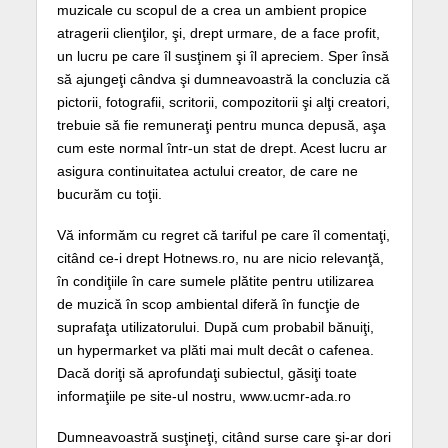
muzicale cu scopul de a crea un ambient propice
atragerii clienţilor, şi, drept urmare, de a face profit,
un lucru pe care îl susţinem şi îl apreciem. Sper însă
să ajungeţi cândva şi dumneavoastră la concluzia că
pictorii, fotografii, scritorii, compozitorii şi alţi creatori,
trebuie să fie remuneraţi pentru munca depusă, aşa
cum este normal într-un stat de drept. Acest lucru ar
asigura continuitatea actului creator, de care ne
bucurăm cu toţii.
Vă informăm cu regret că tariful pe care îl comentaţi,
citând ce-i drept Hotnews.ro, nu are nicio relevanţă,
în condiţiile în care sumele plătite pentru utilizarea
de muzică în scop ambiental diferă în funcţie de
suprafaţa utilizatorului. După cum probabil bănuiţi,
un hypermarket va plăti mai mult decât o cafenea.
Dacă doriţi să aprofundaţi subiectul, găsiţi toate
informaţiile pe site-ul nostru, www.ucmr-ada.ro
Dumneavoastră susţineţi, citând surse care şi-ar dori