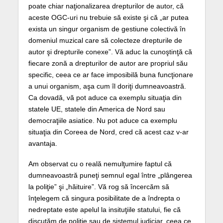
poate chiar naţionalizarea drepturilor de autor, că
aceste OGC-uri nu trebuie să existe şi că „ar putea
exista un singur organism de gestiune colectivă în
domeniul muzical care să colecteze drepturile de
autor şi drepturile conexe”. Vă aduc la cunoştinţă că
fiecare zonă a drepturilor de autor are propriul său
specific, ceea ce ar face imposibilă buna funcţionare
a unui organism, aşa cum îl doriţi dumneavoastră.
Ca dovadă, vă pot aduce ca exemplu situaţia din
statele UE, statele din America de Nord sau
democraţiile asiatice. Nu pot aduce ca exemplu
situaţia din Coreea de Nord, cred că acest caz v-ar
avantaja.
Am observat cu o reală nemulţumire faptul că
dumneavoastră puneţi semnul egal între „plângerea
la poliţie” şi „hăituire”. Vă rog să încercăm să
înţelegem că singura posibilitate de a îndrepta o
nedreptate este apelul la insituţiile statului, fie că
discutăm de poliţie sau de sistemul judiciar, ceea ce