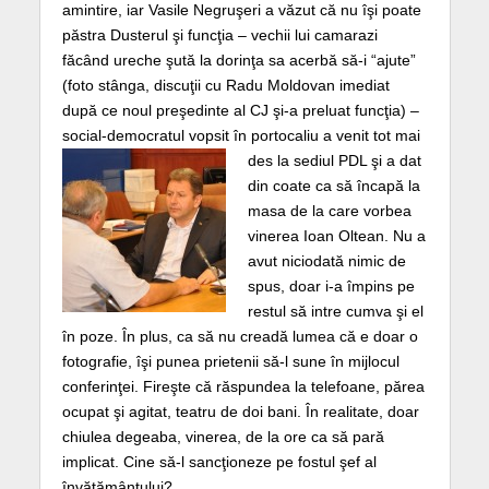
amintire, iar Vasile Negruşeri a văzut că nu îşi poate
păstra Dusterul şi funcţia – vechii lui camarazi
făcând ureche şută la dorinţa sa acerbă să-i “ajute”
(foto stânga, discuţii cu Radu Moldovan imediat
după ce noul preşedinte al CJ şi-a preluat funcţia) –
social-democratul vopsit în portocaliu a venit tot mai
des la sediul PDL
şi a dat
din coate ca să încapă la
masa de la care vorbea
vinerea Ioan Oltean. Nu a
avut niciodată nimic de
spus, doar i-a împins pe
restul să intre cumva şi el
în poze. În plus, ca să nu creadă lumea că e doar o
fotografie, îşi punea prietenii să-l sune în mijlocul
conferinţei. Fireşte că răspundea la telefoane, părea
ocupat şi agitat, teatru de doi bani. În realitate, doar
chiulea degeaba, vinerea, de la ore ca să pară
implicat. Cine să-l sancţioneze pe fostul şef al
învăţământului?