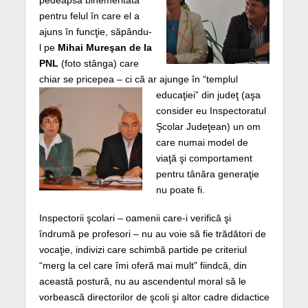
pentru felul în care el a
ajuns în funcţie, săpându-
l pe
Mihai Mureşan de la
PNL
(foto stânga) care
chiar se pricepea – ci că ar ajunge în “templul
educaţiei” din judeţ (aşa
consider eu Inspectoratul
Şcolar Judeţean) un om
care numai model de
viaţă şi comportament
pentru tânăra generaţie
nu poate fi.
Inspectorii şcolari – oamenii care-i verifică şi
îndrumă pe profesori – nu au voie să fie trădători de
vocaţie, indivizi care schimbă partide pe criteriul
“merg la cel care îmi oferă mai mult” fiindcă, din
această postură, nu au ascendentul moral să le
vorbească directorilor de şcoli şi altor cadre didactice