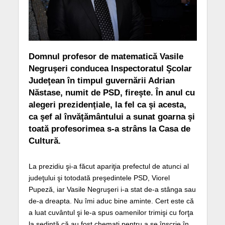
Domnul profesor de matematică Vasile
Negruşeri conducea Inspectoratul Şcolar
Judeţean în timpul guvernării Adrian
Năstase, numit de PSD, fireşte. În anul cu
alegeri prezidenţiale, la fel ca şi acesta,
ca şef al învăţământului a sunat goarna şi
toată profesorimea s-a strâns la Casa de
Cultură.
La prezidiu şi-a făcut apariţia prefectul de atunci al
judeţului şi totodată preşedintele PSD, Viorel
Pupeză, iar Vasile Negruşeri i-a stat de-a stânga sau
de-a dreapta. Nu îmi aduc bine aminte. Cert este că
a luat cuvântul şi le-a spus oamenilor trimişi cu forţa
la şedinţă că au fost chemaţi pentru a se înscrie în