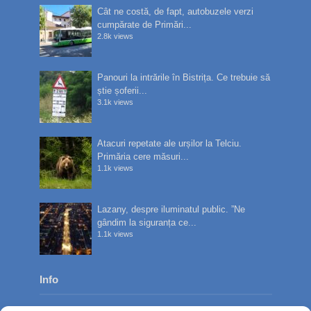
Cât ne costă, de fapt, autobuzele verzi
cumpărate de Primări...
2.8k views
Panouri la intrările în Bistrița. Ce trebuie să
știe șoferii...
3.1k views
Atacuri repetate ale urșilor la Telciu.
Primăria cere măsuri...
1.1k views
Lazany, despre iluminatul public. ”Ne
gândim la siguranța ce...
1.1k views
Info