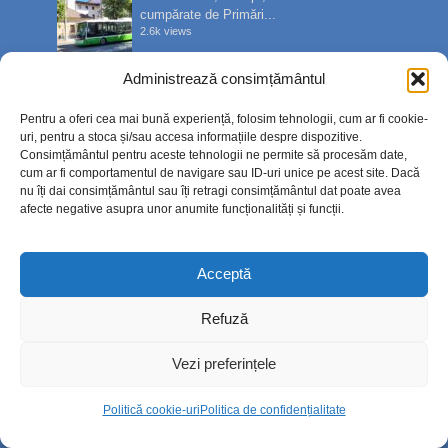
cumpărate de Primări...
2.6k views
Administrează consimțământul
Stare de alertă: Apel pentru reducerea
consumului de energie...
Pentru a oferi cea mai bună experiență, folosim tehnologii, cum ar fi cookie-
600 views
uri, pentru a stoca și/sau accesa informațiile despre dispozitive.
Consimțământul pentru aceste tehnologii ne permite să procesăm date,
cum ar fi comportamentul de navigare sau ID-uri unice pe acest site. Dacă
Info
nu îți dai consimțământul sau îți retragi consimțământul dat poate avea
afecte negative asupra unor anumite funcționalități și funcții.
Despre noi
Acceptă
Publicitate
Contact
Refuză
Politica de confidențialitate
Vezi preferințele
Politică cookie-uri (UE)
Politică cookie-uri
Politica de confidențialitate