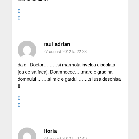
raul adrian
27 august 2012 la 22:23
da dl. Doctor………si marmota invelea ciocolata
[ca ce sa faca]. Doamneeee…..mare e gradina
domnului …….si mic e gardul …….si usa deschisa
!!
Horia
28 august 2012 la 07:49