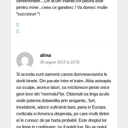
sentimentele…De acum inainte,voi pastra doar
pentru mine , ceea ce gandesc ! Va doresc multe
“succesuri “!
alina
28 august 2012 la 19:31
Si acestia sunt oamenii carora dumneavoastra le
doriti binele. Din pacate intre ei traim. Abia asteapta
sa scuipe, arunce laturi, sa mictioneze peste orice
gest iese din “normalul”lor. Obisnuiti sa linga acolo
unde puterea dobandita prin aroganta , furt,
inselatorie, aduce suficienti bani, pana in Europa
civilizata si America disperata, pe care multi dintre
ei le cunosc de pe harta probabil. Este dreptul lor
sa linga in continuare, nu il puteti lua. Nu au putut