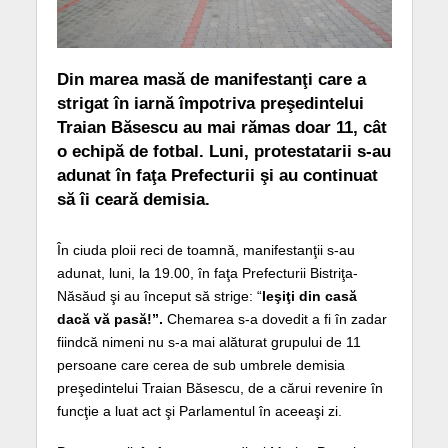
Din marea masă de manifestanţi care a
strigat în iarnă împotriva preşedintelui
Traian Băsescu au mai rămas doar 11, cât
o echipă de fotbal. Luni, protestatarii s-au
adunat în faţa Prefecturii şi au continuat
să îi ceară demisia.
În ciuda ploii reci de toamnă, manifestanţii s-au
adunat, luni, la 19.00, în faţa Prefecturii Bistriţa-
Năsăud şi au început să strige: “
Ieşiţi din casă
dacă vă pasă!”.
Chemarea s-a dovedit a fi în zadar
fiindcă nimeni nu s-a mai alăturat grupului de 11
persoane care cerea de sub umbrele demisia
preşedintelui Traian Băsescu, de a cărui revenire în
funcţie a luat act şi Parlamentul în aceeaşi zi.