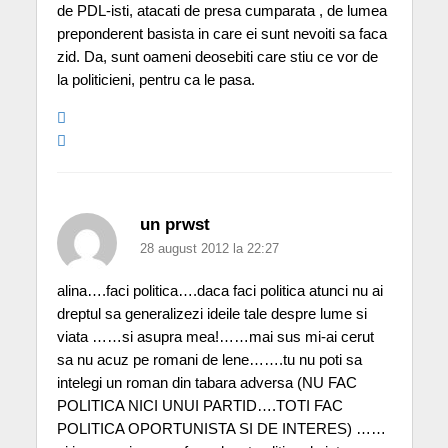
de PDL-isti, atacati de presa cumparata , de lumea
preponderent basista in care ei sunt nevoiti sa faca
zid. Da, sunt oameni deosebiti care stiu ce vor de
la politicieni, pentru ca le pasa.
un prwst
28 august 2012 la 22:27
alina….faci politica….daca faci politica atunci nu ai
dreptul sa generalizezi ideile tale despre lume si
viata ……si asupra mea!……mai sus mi-ai cerut
sa nu acuz pe romani de lene…….tu nu poti sa
intelegi un roman din tabara adversa (NU FAC
POLITICA NICI UNUI PARTID….TOTI FAC
POLITICA OPORTUNISTA SI DE INTERES) ……