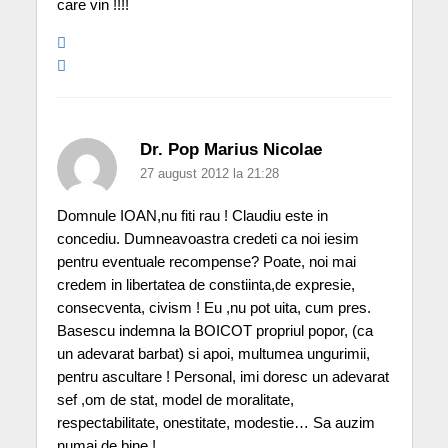
care vin !!!!
Dr. Pop Marius Nicolae
27 august 2012 la 21:28
Domnule IOAN,nu fiti rau ! Claudiu este in
concediu. Dumneavoastra credeti ca noi iesim
pentru eventuale recompense? Poate, noi mai
credem in libertatea de constiinta,de expresie,
consecventa, civism ! Eu ,nu pot uita, cum pres.
Basescu indemna la BOICOT propriul popor, (ca
un adevarat barbat) si apoi, multumea ungurimii,
pentru ascultare ! Personal, imi doresc un adevarat
sef ,om de stat, model de moralitate,
respectabilitate, onestitate, modestie… Sa auzim
numai de bine !