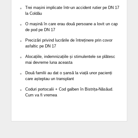
Trei mașini implicate într-un accident rutier pe DN 17
la Coldău
O mașină în care erau două persoane a lovit un cap
de pod pe DN 17
Precizări privind lucrările de întreținere prin covor
asfaltic pe DN 17
Alocațiile, indemnizațiile și stimulentele se plătesc
mai devreme luna aceasta
Două familii au dat o șansă la viață unor pacienți
care așteptau un transplant
Coduri portocalii + Cod galben în Bistrița-Năsăud.
Cum va fi vremea