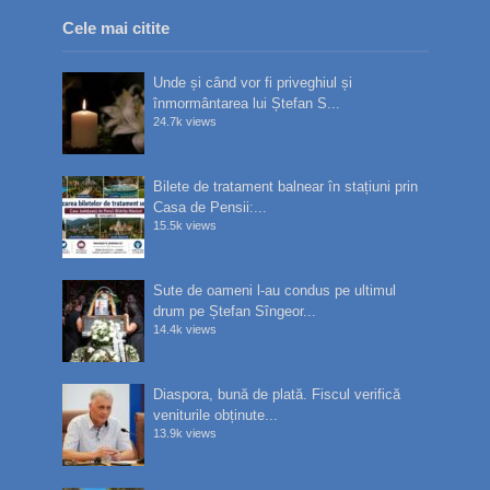
Cele mai citite
Unde și când vor fi priveghiul și
înmormântarea lui Ștefan S...
24.7k views
Bilete de tratament balnear în stațiuni prin
Casa de Pensii:...
15.5k views
Sute de oameni l-au condus pe ultimul
drum pe Ștefan Sîngeor...
14.4k views
Diaspora, bună de plată. Fiscul verifică
veniturile obținute...
13.9k views