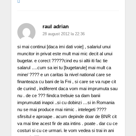
raul adrian
28 august 2012 la 22:36
si mai continui [daca imi dati voie] , salariul unui
muncitor in privat este mult mai mic decit al unui
bugetar. e corect ?????cind eu si altii iti fac tie
salarul ….cum sa iei tu [bugetarule] mai mult ca
mine/ ???? e un caritas la nivel national care se
finanteaza cu bani de la Fni , si care se va rupe cit
de curind , indiferent daca vom mai imprumuta sau
nu . de ce ??? fiindca trebuie sa dam banii
imprumutati inapoi ..si cu dobinzi …si in Romania
nu se mai produce mai nimic . intelegeti ????
sfirsitul e aproape . acum depinde doar de BNR cit
va mai tine acest fir de ata intins . poate . dar cu ce
costuri si cu ce urmari. le vom vedea si trai in ani