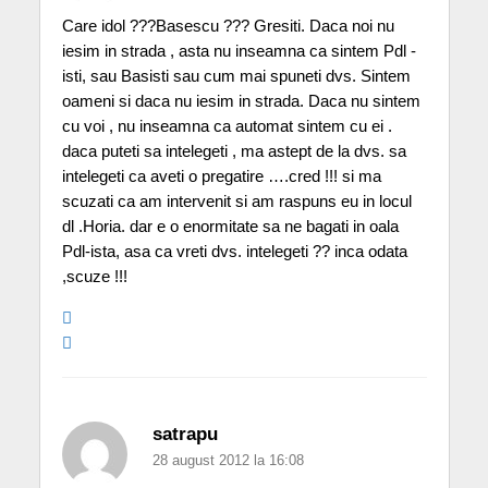
Care idol ???Basescu ??? Gresiti. Daca noi nu
iesim in strada , asta nu inseamna ca sintem Pdl -
isti, sau Basisti sau cum mai spuneti dvs. Sintem
oameni si daca nu iesim in strada. Daca nu sintem
cu voi , nu inseamna ca automat sintem cu ei .
daca puteti sa intelegeti , ma astept de la dvs. sa
intelegeti ca aveti o pregatire ….cred !!! si ma
scuzati ca am intervenit si am raspuns eu in locul
dl .Horia. dar e o enormitate sa ne bagati in oala
Pdl-ista, asa ca vreti dvs. intelegeti ?? inca odata
,scuze !!!
satrapu
28 august 2012 la 16:08