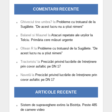
COMENTARII RECENTE
Ghiveciul tine umbra?
la
Probleme cu trotuarul de la
Sugălete. ”De acest lucru nu a știut nimeni”
Balanel si Miaunel
la
Atacuri repetate ale urșilor la
Telciu. Primăria cere măsuri urgente
Oltean R
la
Probleme cu trotuarul de la Sugălete. ”De
acest lucru nu a știut nimeni”
Tractoristu'
la
Precizări privind lucrările de întreținere
prin covor asfaltic pe DN 17
Navetă
la
Precizări privind lucrările de întreținere prin
covor asfaltic pe DN 17
ARTICOLE RECENTE
Sistem de supraveghere extins la Bistrița. Peste 485
de camere video