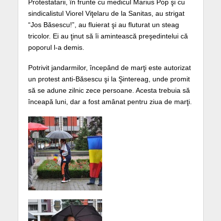
Protestatarii, în frunte cu medicul Marius Pop şi cu
sindicalistul Viorel Viţelaru de la Sanitas, au strigat
“Jos Băsescu!”, au fluierat şi au fluturat un steag
tricolor. Ei au ţinut să îi amintească preşedintelui că
poporul l-a demis.
Potrivit jandarmilor, începând de marţi este autorizat
un protest anti-Băsescu şi la Şintereag, unde promit
să se adune zilnic zece persoane. Acesta trebuia să
înceapă luni, dar a fost amânat pentru ziua de marţi.