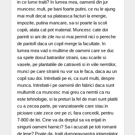
in ce lume traiti? In lumea mea, oamenii din jur
muncesc mult, pe bani foarte putini, ce nu le ajung
mai mult decat sa plateasca facturi la energie,
impozite, putina mancare, sa-si poarte la scoli
copiii, atata cat pot material. Muncesc cate doi
parinti si ani de zile nu-si mai permit nici o pereche
de pantofi daca un copil merge la facultate. In
lumea mea vad o multime de oameni care se duc
sa spele dosul batranilor straini, sau scarile si
vasele, pe plantatiile de catraveti si in viile nemtilor,
munci pe care strainii nu vor sa le faca, daca au un
copil sau doi. Intrebatii pe ei, ca sunt multi, despre
munca. Intrebati-i pe oamenii din fabrici daca sunt
multumiti ca muncesc mai greu ca nemtii ca nu
este tehnologie, si la preturi la fel de mari sunt platiti
cu a zecea parte, pe vanzatoarele care stau in
picioare cate zece ore pe zi, fara concedii, pentru
7-800 de lei. Cine va da dreptul sa va erijati in
singurii oameni harnici? Sa-i acuzati pe toti romanii
de lene? Poate da, traiti dumneavoastra intamplator