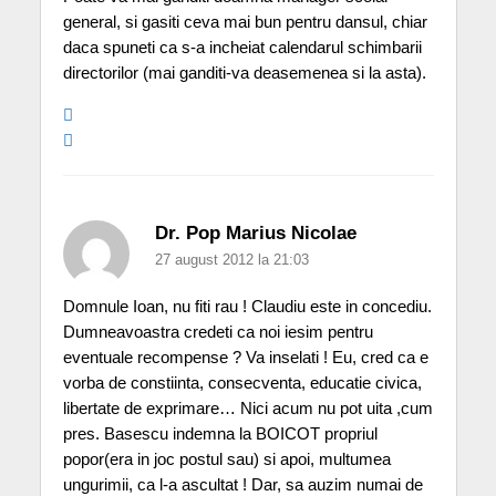
general, si gasiti ceva mai bun pentru dansul, chiar
daca spuneti ca s-a incheiat calendarul schimbarii
directorilor (mai ganditi-va deasemenea si la asta).
Dr. Pop Marius Nicolae
27 august 2012 la 21:03
Domnule Ioan, nu fiti rau ! Claudiu este in concediu.
Dumneavoastra credeti ca noi iesim pentru
eventuale recompense ? Va inselati ! Eu, cred ca e
vorba de constiinta, consecventa, educatie civica,
libertate de exprimare… Nici acum nu pot uita ,cum
pres. Basescu indemna la BOICOT propriul
popor(era in joc postul sau) si apoi, multumea
ungurimii, ca l-a ascultat ! Dar, sa auzim numai de