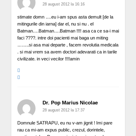
28 august 2012 la 16:16
stimate domn ….eu i-am spus asta demult [de la
mitingurile din iarna] dar el, nu si nu . el
Batman….Batman….Batman !!!! asa ca ce sa-i mai
faci ????. intre doi pacienti mai baga un miting
……..si asa mai departe , facem revolutia medicala
. si mai vrem sa avem doctori adevarati ca in tarile
civilizate. in veci vecilor !!!!amin
Dr. Pop Marius Nicolae
28 august 2012 la 17:37
Domnule SATRAPU, eu nu v-am jignit ! Imi pare
rau ca mi-am expus public, crezul, dorintele,