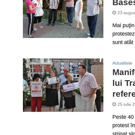
Băse
23 augus
Mai puţin
protestez
sunt atât 
Actualitate
Manif
lui T
refe
25 iulie 
Peste 40 
protest î
strigat sl