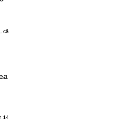
, că
ea
n 14