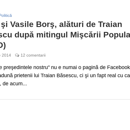
Politică
şi Vasile Borş, alături de Traian
cu după mitingul Mişcării Popul
O)
e 2014
12 comentarii
de preşedintele nostru" nu e numai o pagină de Faceboo
dună prietenii lui Traian Băsescu, ci şi un fapt real cu c
, de acum...