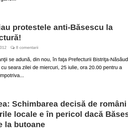
iau protestele anti-Băsescu la
ctură!
2012
8 comentarii
nţii se adună, din nou, în faţa Prefecturii Bistriţa-Năsău
cu seara zilei de miercuri, 25 iulie, ora 20.00 pentru a
împotriva...
a: Schimbarea decisă de români 
rile locale e în pericol dacă Băse
e la butoane