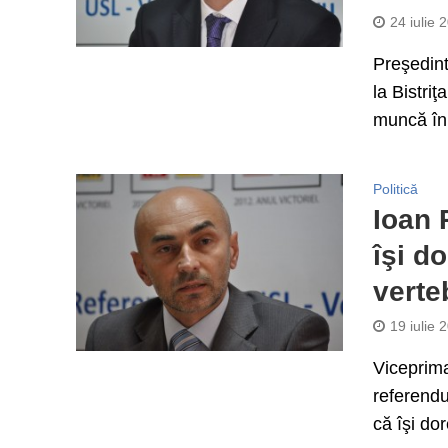
24 iulie 
Preşedint
la Bistriţ
muncă în.
Politică
Ioan 
îşi d
verte
19 iulie 
Viceprima
referend
că îşi dor