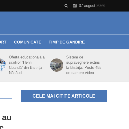
07 august 2026
ORT
COMUNICATE
TIMP DE GÂNDIRE
Oferta educațională a
Sistem de
școlilor ”Henri
supraveghere extins
Coandă” din Bistrița-
la Bistrița. Peste 485
Năsăud
de camere video
CELE MAI CITITE ARTICOLE
 au
c