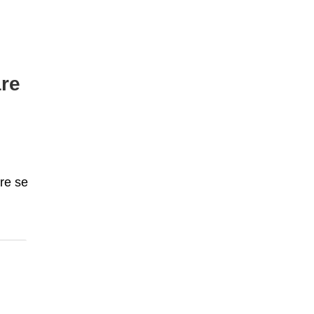
are
k
are se