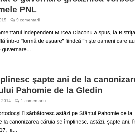
umele PNL
015
9 comentarii
mentarul independent Mircea Diaconu a spus, la Bistriţa
lă într-o "formă de eşuare" fiindcă "nişte oameni care au
o guvernare...
plinesc şapte ani de la canonizar
ului Pahomie de la Gledin
e 2014
1 comentariu
 ortodocşi îl sărbătoresc astăzi pe Sfântul Pahomie de la
e la canonizarea căruia se împlinesc, astăzi, şapte ani. Î
07, la...