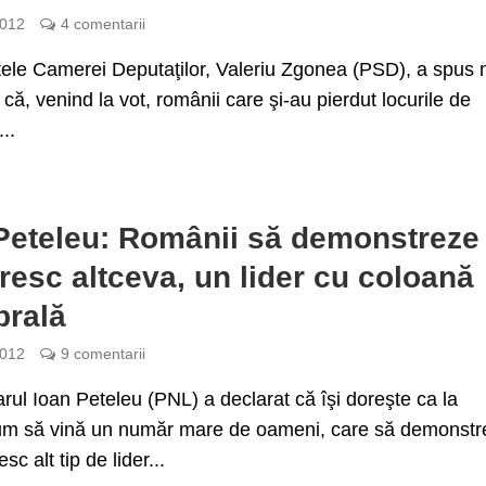
2012
4 comentarii
ele Camerei Deputaţilor, Valeriu Zgonea (PSD), a spus 
a că, venind la vot, românii care şi-au pierdut locurile de
..
Peteleu: Românii să demonstreze
oresc altceva, un lider cu coloană
brală
2012
9 comentarii
rul Ioan Peteleu (PNL) a declarat că îşi doreşte ca la
um să vină un număr mare de oameni, care să demonstr
esc alt tip de lider...