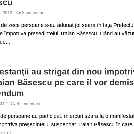
scu
t 2012
8 comentarii
 de zece persoane s-au adunat joi seara în faţa Prefectur
e împotriva preşedintelui Traian Băsescu. Când au văzu
de...
estanţii au strigat din nou împotr
raian Băsescu pe care îl vor demis
rendum
2012
4 comentarii
de persoane au participat, miercuri seara la o manifesta
mpotriva preşedintelui suspendat Traian Băsescu în care
ogane...