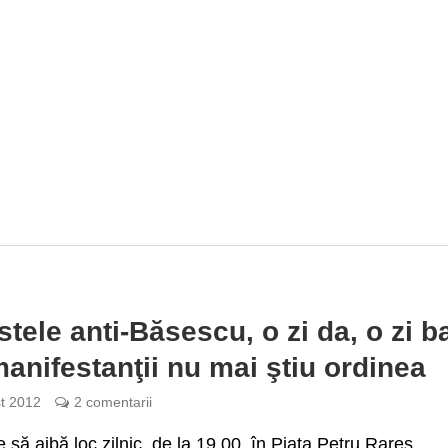
stele anti-Băsescu, o zi da, o zi b
manifestanţii nu mai ştiu ordinea
t 2012
2 comentarii
e să aibă loc zilnic, de la 19.00, în Piaţa Petru Rareş,