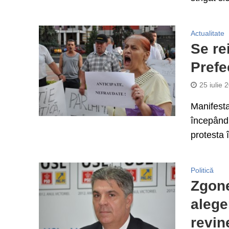
Actualitate
Se re
Prefe
25 iulie 
Manifesta
începând 
protesta 
Politică
Zgone
alege
revin