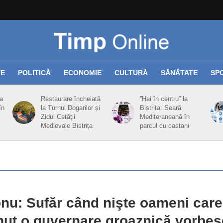
TE
POLITICĂ
ECONOMIE
CULTURĂ
SĂNĂTATE
SP
ța
Restaurare încheiată
”Hai în centru” la
în
la Turnul Dogarilor și
Bistrița: Seară
Zidul Cetății
Mediteraneană în
Medievale Bistrița
parcul cu castani
nu: Sufăr când nişte oameni care
nut o guvernare groaznică vorbes