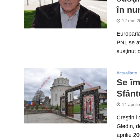
în n
12 mai 2
Europarla
PNL se af
susţinut 
Actualitate
Se îm
Sfânt
14 aprili
Creştinii
Gledin, d
aprilie 20