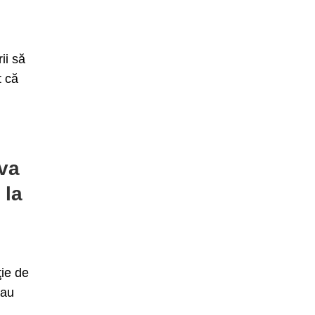
ii să
t că
iva
 la
ţie de
 au