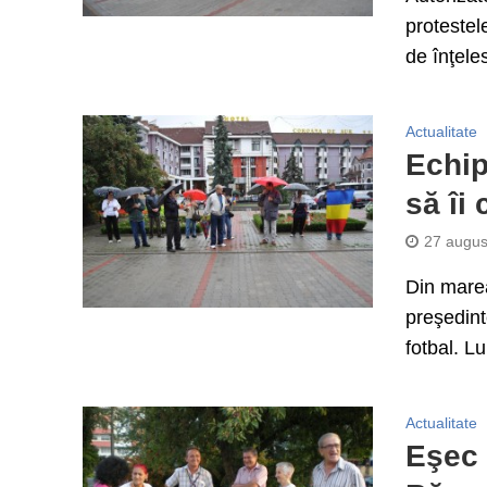
protestel
de înţeles
Actualitate
Echip
să îi
27 augus
Din marea
preşedint
fotbal. Lu
Actualitate
Eşec 