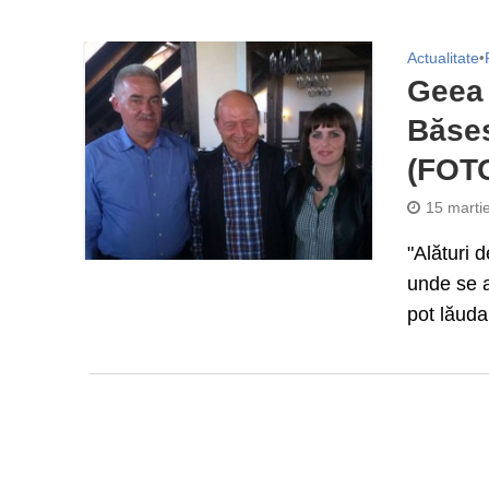
Actualitate
•
Geea 
Băses
(FOT
15 marti
"Alături 
unde se a
pot lăuda