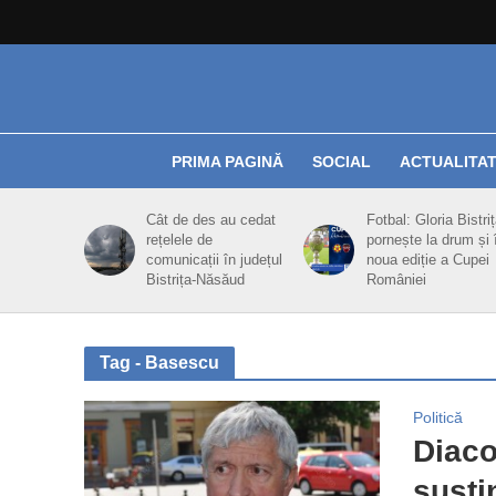
PRIMA PAGINĂ
SOCIAL
ACTUALITA
Cât de des au cedat
Fotbal: Gloria Bistri
rețelele de
pornește la drum și 
comunicații în județul
noua ediție a Cupei
Bistrița-Năsăud
României
Tag - Basescu
Politică
Diaco
susţi