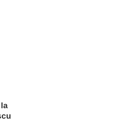
d
la
scu