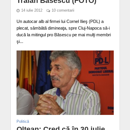
Traian Băsescu (FOTO)
14 iulie 2012
10 comentarii
Un autocar alb al firmei lui Cornel Ilieş (PDL) a
plecat, sâmbătă dimineaţa, spre Cluj-Napoca să-i
ducă la mitingul pro Băsescu pe mai mulţi membri
şi...
Politică
Oltean: Cred că în 30 iulie