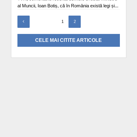
al Muncii, Ioan Botiș, că în România există legi și...
1
2
CELE MAI CITITE ARTICOLE