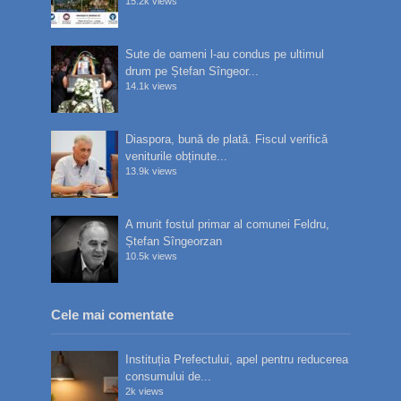
15.2k views
Sute de oameni l-au condus pe ultimul
drum pe Ștefan Sîngeor...
14.1k views
Diaspora, bună de plată. Fiscul verifică
veniturile obținute...
13.9k views
A murit fostul primar al comunei Feldru,
Ștefan Sîngeorzan
10.5k views
Cele mai comentate
Instituția Prefectului, apel pentru reducerea
consumului de...
2k views