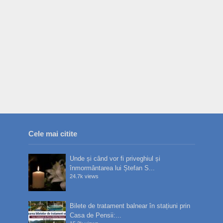
Cele mai citite
Unde și când vor fi priveghiul și
înmormântarea lui Ștefan S...
24.7k views
Bilete de tratament balnear în stațiuni prin
Casa de Pensii:...