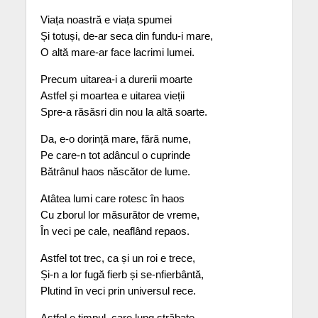
Viața noastră e viața spumei
Și totuși, de-ar seca din fundu-i mare,
O altă mare-ar face lacrimi lumei.
Precum uitarea-i a durerii moarte
Astfel și moartea e uitarea vieții
Spre-a răsăsri din nou la altă soarte.
Da, e-o dorință mare, fără nume,
Pe care-n tot adâncul o cuprinde
Bătrânul haos născător de lume.
Atâtea lumi care rotesc în haos
Cu zborul lor măsurător de vreme,
În veci pe cale, neaflând repaos.
Astfel tot trec, ca și un roi e trece,
Și-n a lor fugă fierb și se-nfierbântă,
Plutind în veci prin universul rece.
Astfel e timpul, care lung străbate