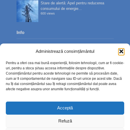
Stare de alertă: Apel pentru reducerea
consumului de energie...
600 views
Info
Despre noi
Administrează consimțământul
Publicitate
Pentru a oferi cea mai bună experiență, folosim tehnologii, cum ar fi cookie-
Contact
uri, pentru a stoca și/sau accesa informațiile despre dispozitive.
Consimțământul pentru aceste tehnologii ne permite să procesăm date,
Politica de confidențialitate
cum ar fi comportamentul de navigare sau ID-uri unice pe acest site. Dacă
nu îți dai consimțământul sau îți retragi consimțământul dat poate avea
Politică cookie-uri (UE)
afecte negative asupra unor anumite funcționalități și funcții.
Acceptă
Refuză