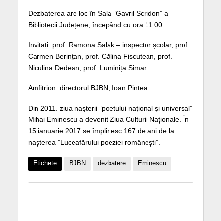
Dezbaterea are loc în Sala ”Gavril Scridon” a
Bibliotecii Județene, începând cu ora 11.00.
Invitați: prof. Ramona Salak – inspector școlar, prof.
Carmen Berințan, prof. Călina Fiscutean, prof.
Niculina Dedean, prof. Luminița Siman.
Amfitrion: directorul BJBN, Ioan Pintea.
Din 2011, ziua naşterii ”poetului naţional şi universal”
Mihai Eminescu a devenit Ziua Culturii Naţionale. În
15 ianuarie 2017 se împlinesc 167 de ani de la
naşterea ”Luceafărului poeziei româneşti”.
Etichete
BJBN
dezbatere
Eminescu