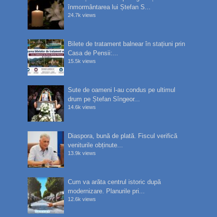
înmormântarea lui Ștefan S...
24.7k views
Bilete de tratament balnear în stațiuni prin
Casa de Pensii:...
15.5k views
Sute de oameni l-au condus pe ultimul
drum pe Ștefan Sîngeor...
14.6k views
Diaspora, bună de plată. Fiscul verifică
veniturile obținute...
13.9k views
Cum va arăta centrul istoric după
modernizare. Planurile pri...
12.6k views