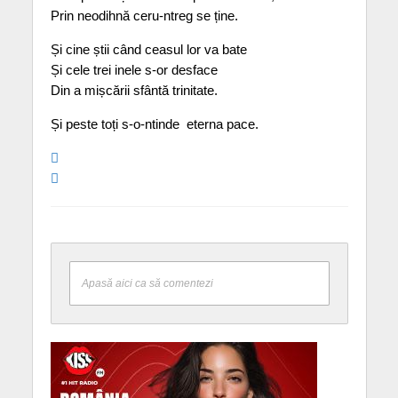
Prin neodihnă ceru-ntreg se ține.
Și cine știi când ceasul lor va bate
Și cele trei inele s-or desface
Din a mișcării sfântă trinitate.
Și peste toți s-o-ntinde  eterna pace.
Apasă aici ca să comentezi