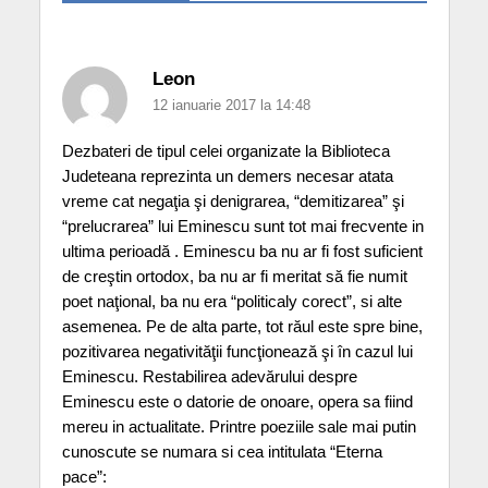
Leon
12 ianuarie 2017 la 14:48
Dezbateri de tipul celei organizate la Biblioteca
Judeteana reprezinta un demers necesar atata
vreme cat negaţia şi denigrarea, “demitizarea” şi
“prelucrarea” lui Eminescu sunt tot mai frecvente in
ultima perioadă . Eminescu ba nu ar fi fost suficient
de creştin ortodox, ba nu ar fi meritat să fie numit
poet naţional, ba nu era “politicaly corect”, si alte
asemenea. Pe de alta parte, tot răul este spre bine,
pozitivarea negativităţii funcţionează şi în cazul lui
Eminescu. Restabilirea adevărului despre
Eminescu este o datorie de onoare, opera sa fiind
mereu in actualitate. Printre poeziile sale mai putin
cunoscute se numara si cea intitulata “Eterna
pace”: