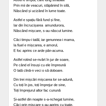
Prin mii de veacuri, stăpânind în silă,
Născând și ucizând în lume toate.
Astfel e spațiu fără fund și fine,
Iar din încrucișarea  amundurora,
Născând mișcare, s-au născut lumine.
Căci timpu-i tatăl, iar genunnea-i mama,
Ia fiuel e mișcarea, e amorul,
E foc aprins ce arde pân-acuma.
Astfel rotind se-nvârt în jur de soare,
Pe când el însuși cu ele împreună
O lată clină-n veci o să doboare.
Din trei mișcări mișcarea lor se-adună,
Cu toți în jos, toți împrejur de sine,
Toți împrejurul altor fac cunună
Și-astfel din noapte s-a-nchegat lumine,
Căci prin mișcare s-au aprins cu toate,