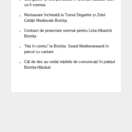
va fi vremea
Restaurare încheiată la Turnul Dogarilor și Zidul
Cetății Medievale Bistrița
Contract de proiectare semnat pentru Linia Albastră
Bistrița
”Hai în centru” la Bistrița: Seară Mediteraneană în
parcul cu castani
Cât de des au cedat rețelele de comunicații în județul
Bistrița-Năsăud