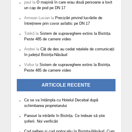
paul
la
O mașină în care erau două persoane a lovit
un cap de pod pe DN 17
Armean Lucian
la
Precizări privind lucrările de
întreținere prin covor asfaltic pe DN 17
Totikő
la
Sistem de supraveghere extins la Bistrița.
Peste 485 de camere video
Andrei
la
Cât de des au cedat rețelele de comunicații
în județul Bistrița-Năsăud
Vultur
la
Sistem de supraveghere extins la Bistrița.
Peste 485 de camere video
ARTICOLE RECENTE
Ce se va întâmpla cu Hotelul Decebal după
schimbarea proprietarului
Panouri la intrările în Bistrița. Ce trebuie să știe
șoferii. Noi verificări
Cod galben și cod portocaliu în Bistrița-Năsăud. Cum