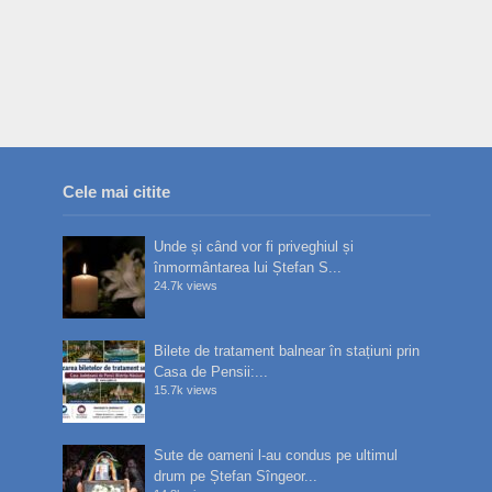
Cele mai citite
Unde și când vor fi priveghiul și
înmormântarea lui Ștefan S...
24.7k views
Bilete de tratament balnear în stațiuni prin
Casa de Pensii:...
15.7k views
Sute de oameni l-au condus pe ultimul
drum pe Ștefan Sîngeor...