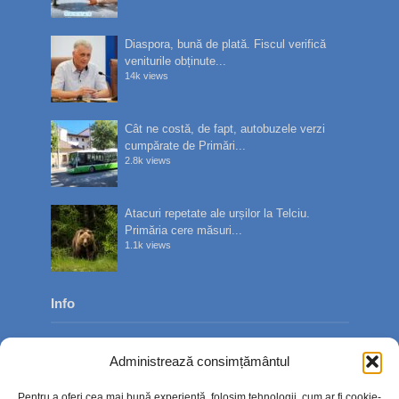
Diaspora, bună de plată. Fiscul verifică
veniturile obținute...
14k views
Cât ne costă, de fapt, autobuzele verzi
cumpărate de Primări...
2.8k views
Atacuri repetate ale urșilor la Telciu.
Primăria cere măsuri...
1.1k views
Info
Despre noi
Administrează consimțământul
Publicitate
Pentru a oferi cea mai bună experiență, folosim tehnologii, cum ar fi cookie-