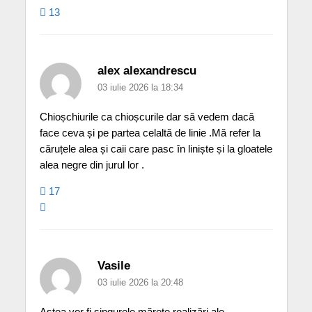
13
alex alexandrescu
03 iulie 2026 la 18:34
Chioșchiurile ca chioșcurile dar să vedem dacă
face ceva și pe partea celaltă de linie .Mă refer la
căruțele alea și caii care pasc în liniște și la gloatele
alea negre din jurul lor .
17
Vasile
03 iulie 2026 la 20:48
Astea vor fi singurele mărețe realizări ale