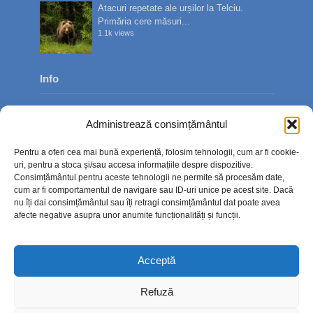
Atacuri repetate ale urșilor la Telciu.
Primăria cere măsuri...
1.1k views
Info
Despre noi
Administrează consimțământul
Publicitate
Pentru a oferi cea mai bună experiență, folosim tehnologii, cum ar fi cookie-
Contact
uri, pentru a stoca și/sau accesa informațiile despre dispozitive.
Consimțământul pentru aceste tehnologii ne permite să procesăm date,
Politica de confidențialitate
cum ar fi comportamentul de navigare sau ID-uri unice pe acest site. Dacă
nu îți dai consimțământul sau îți retragi consimțământul dat poate avea
Politică cookie-uri (UE)
afecte negative asupra unor anumite funcționalități și funcții.
Acceptă
Refuză