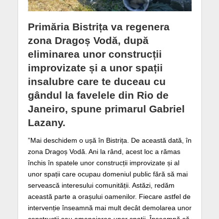
Primăria Bistrița va regenera
zona Dragoș Vodă, după
eliminarea unor construcții
improvizate și a unor spații
insalubre care te duceau cu
gândul la favelele din Rio de
Janeiro, spune primarul Gabriel
Lazany.
”Mai deschidem o ușă în Bistrița. De această dată, în
zona Dragoș Vodă. Ani la rând, acest loc a rămas
închis în spatele unor construcții improvizate și al
unor spații care ocupau domeniul public fără să mai
servească interesului comunității. Astăzi, redăm
această parte a orașului oamenilor. Fiecare astfel de
intervenție înseamnă mai mult decât demolarea unor
construcții sau amenajarea unor spații. Înseamnă să