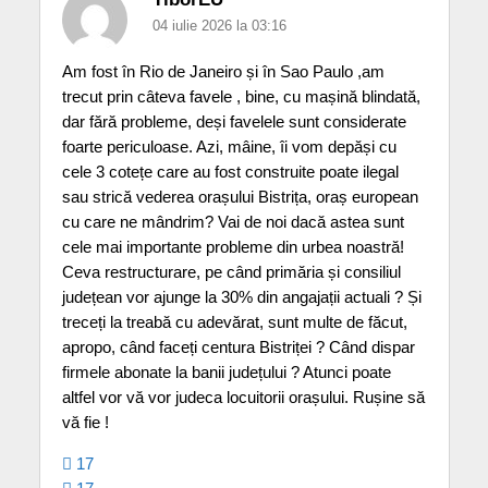
04 iulie 2026 la 03:16
Am fost în Rio de Janeiro și în Sao Paulo ,am
trecut prin câteva favele , bine, cu mașină blindată,
dar fără probleme, deși favelele sunt considerate
foarte periculoase. Azi, mâine, îi vom depăși cu
cele 3 cotețe care au fost construite poate ilegal
sau strică vederea orașului Bistrița, oraș european
cu care ne mândrim? Vai de noi dacă astea sunt
cele mai importante probleme din urbea noastră!
Ceva restructurare, pe când primăria și consiliul
județean vor ajunge la 30% din angajații actuali ? Și
treceți la treabă cu adevărat, sunt multe de făcut,
apropo, când faceți centura Bistriței ? Când dispar
firmele abonate la banii județului ? Atunci poate
altfel vor vă vor judeca locuitorii orașului. Rușine să
vă fie !
17