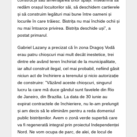
redăm orașul locuitorilor săi, să deschidem cartierele
și să construim legături mai bune între oameni și
locurile în care trăiesc. Bistrița nu mai închide ochii și
nu mai întoarce privirea. Bistrița deschide uși”, a
postat primarul.
Gabriel Lazany a precizat că în zona Dragoș Vodă
erau patru chioșcuri mai mult decât inestetice, trei
dintre ele având teren închiriat de la municipalitate,
iar altul construit ilegal, cel mai probabil, nefiind găsit
niciun act de închiriere a terenului și nicio autorizație
de construire: ”Văzând aceste chioșcuri, singurul
lucru la care mă duce gândul sunt favelele din Rio
de Janeiro, din Brazilia. La data de 30 iunie au
expirat contractele de închieriere, nu le-am prelungit
și am decis să le eliminăm pentru a reda domeniul
public bistrițenilor. Avem o zonă verde superbă care
va fi regenerată integral prin proiectul Independenței
Nord. Ne vom ocupa de parc, de alei, de locul de