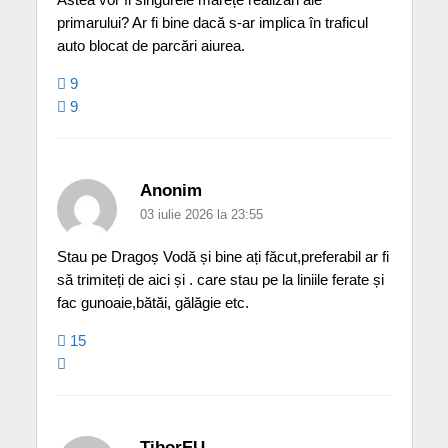
primarului? Ar fi bine dacă s-ar implica în traficul
auto blocat de parcări aiurea.
9
9
Anonim
03 iulie 2026 la 23:55
Stau pe Dragoș Vodă și bine ați făcut,preferabil ar fi
să trimiteți de aici și . care stau pe la liniile ferate și
fac gunoaie,bătăi, gălăgie etc.
15
TiborEU