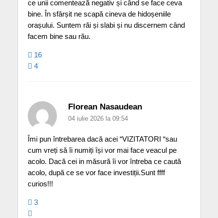
ce unii comentează negativ și când se face ceva
bine. În sfârșit ne scapă cineva de hidoșeniile
orașului. Suntem răi și slabi și nu discernem când
facem bine sau rău.
16
4
Florean Nasaudean
04 iulie 2026 la 09:54
Îmi pun întrebarea dacă acei “VIZITATORI “sau
cum vreți să îi numiți își vor mai face veacul pe
acolo. Dacă cei in măsură îi vor întreba ce caută
acolo, după ce se vor face investiții.Sunt ffff
curios!!!
3