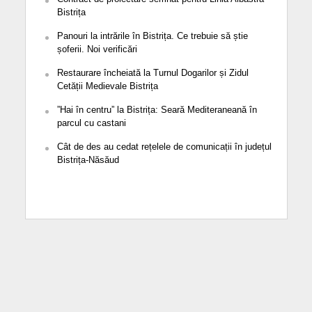
Bistrița
Panouri la intrările în Bistrița. Ce trebuie să știe
șoferii. Noi verificări
Restaurare încheiată la Turnul Dogarilor și Zidul
Cetății Medievale Bistrița
”Hai în centru” la Bistrița: Seară Mediteraneană în
parcul cu castani
Cât de des au cedat rețelele de comunicații în județul
Bistrița-Năsăud