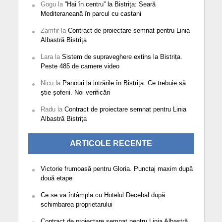
Gogu
la
”Hai în centru” la Bistrița: Seară
Mediteraneană în parcul cu castani
Zamfir
la
Contract de proiectare semnat pentru Linia
Albastră Bistrița
Lara
la
Sistem de supraveghere extins la Bistrița.
Peste 485 de camere video
Nicu
la
Panouri la intrările în Bistrița. Ce trebuie să
știe șoferii. Noi verificări
Radu
la
Contract de proiectare semnat pentru Linia
Albastră Bistrița
ARTICOLE RECENTE
Victorie frumoasă pentru Gloria. Punctaj maxim după
două etape
Ce se va întâmpla cu Hotelul Decebal după
schimbarea proprietarului
Contract de proiectare semnat pentru Linia Albastră