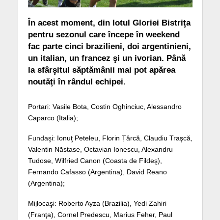
În acest moment, din lotul Gloriei Bistriţa
pentru sezonul care începe în weekend
fac parte cinci brazilieni, doi argentinieni,
un italian, un francez şi un ivorian. Până
la sfârşitul săptămânii mai pot apărea
noutăţi în rândul echipei.
Portari: Vasile Bota, Costin Oghinciuc, Alessandro
Caparco (Italia);
Fundaşi: Ionuţ Peteleu, Florin Țârcă, Claudiu Traşcă,
Valentin Năstase, Octavian Ionescu, Alexandru
Tudose, Wilfried Canon (Coasta de Fildeş),
Fernando Cafasso (Argentina), David Reano
(Argentina);
Mijlocaşi: Roberto Ayza (Brazilia), Yedi Zahiri
(Franţa), Cornel Predescu, Marius Feher, Paul