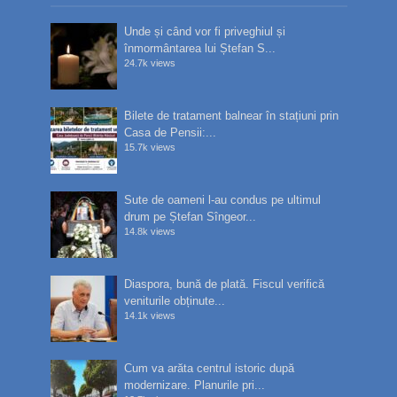
Unde și când vor fi priveghiul și
înmormântarea lui Ștefan S...
24.7k views
Bilete de tratament balnear în stațiuni prin
Casa de Pensii:...
15.7k views
Sute de oameni l-au condus pe ultimul
drum pe Ștefan Sîngeor...
14.8k views
Diaspora, bună de plată. Fiscul verifică
veniturile obținute...
14.1k views
Cum va arăta centrul istoric după
modernizare. Planurile pri...