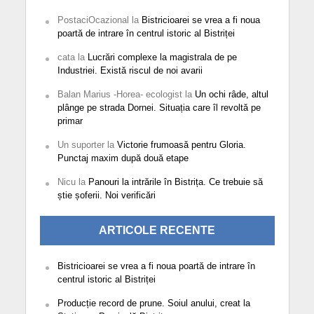
PostaciOcazional
la
Bistricioarei se vrea a fi noua
poartă de intrare în centrul istoric al Bistriței
cata
la
Lucrări complexe la magistrala de pe
Industriei. Există riscul de noi avarii
Balan Marius -Horea- ecologist
la
Un ochi râde, altul
plânge pe strada Dornei. Situația care îl revoltă pe
primar
Un suporter
la
Victorie frumoasă pentru Gloria.
Punctaj maxim după două etape
Nicu
la
Panouri la intrările în Bistrița. Ce trebuie să
știe șoferii. Noi verificări
ARTICOLE RECENTE
Bistricioarei se vrea a fi noua poartă de intrare în
centrul istoric al Bistriței
Producție record de prune. Soiul anului, creat la