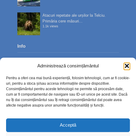
Atacuri repetate ale urșilor la Telciu.
Primăria cere măsuri...
1.1k views
Info
Despre noi
Administrează consimțământul
Publicitate
Pentru a oferi cea mai bună experiență, folosim tehnologii, cum ar fi cookie-
Contact
uri, pentru a stoca și/sau accesa informațiile despre dispozitive.
Consimțământul pentru aceste tehnologii ne permite să procesăm date,
Politica de confidențialitate
cum ar fi comportamentul de navigare sau ID-uri unice pe acest site. Dacă
nu îți dai consimțământul sau îți retragi consimțământul dat poate avea
Politică cookie-uri (UE)
afecte negative asupra unor anumite funcționalități și funcții.
Acceptă