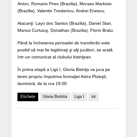
Anton, Romario Pires (Brazilia), Moraes Markisio
(Brazilia), Valentin Trestenicu, Andrei Enescu;
Atacanţi: Layo dos Santos (Brazilia), Daniel Stan,
Marius Curtuiuş, Donathan (Brazilia), Florin Bratu.
Până la încheierea perioadei de transferări este
posibil să mai fie legitimaţi şi alţi jucători, se arată
într-un comunicat al clubului bistriţean.
În prima etapă a Ligii I, Gloria Bistriţa va juca pe
teren propriu împotriva formaţiei Astra Ploieşti,
duminică, de la ora 19.00.
Etichete
Gloria Bistrita
Liga I
lot