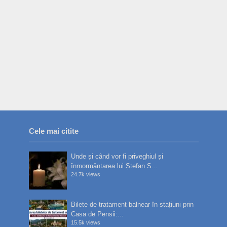
Cele mai citite
Unde și când vor fi priveghiul și
înmormântarea lui Ștefan S...
24.7k views
Bilete de tratament balnear în stațiuni prin
Casa de Pensii:...
15.5k views