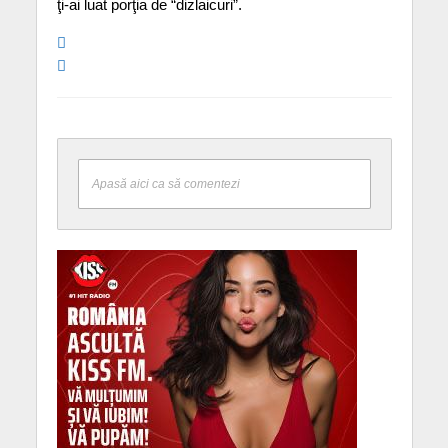
ţi-ai luat porţia de “dizlaicuri”.
Apasă aici ca să comentezi