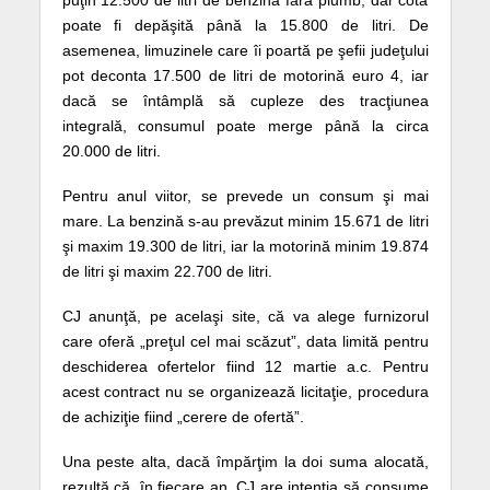
puţin 12.500 de litri de benzină fără plumb, dar cota
poate fi depăşită până la 15.800 de litri. De
asemenea, limuzinele care îi poartă pe şefii judeţului
pot deconta 17.500 de litri de motorină euro 4, iar
dacă se întâmplă să cupleze des tracţiunea
integrală, consumul poate merge până la circa
20.000 de litri.
Pentru anul viitor, se prevede un consum şi mai
mare. La benzină s-au prevăzut minim 15.671 de litri
şi maxim 19.300 de litri, iar la motorină minim 19.874
de litri şi maxim 22.700 de litri.
CJ anunţă, pe acelaşi site, că va alege furnizorul
care oferă „preţul cel mai scăzut”, data limită pentru
deschiderea ofertelor fiind 12 martie a.c. Pentru
acest contract nu se organizează licitaţie, procedura
de achiziţie fiind „cerere de ofertă”.
Una peste alta, dacă împărţim la doi suma alocată,
rezultă că, în fiecare an, CJ are intenţia să consume