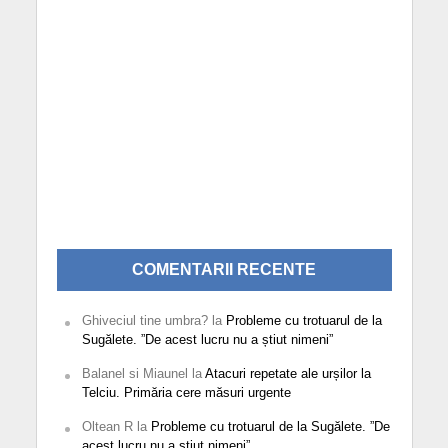
COMENTARII RECENTE
Ghiveciul tine umbra?
la
Probleme cu trotuarul de la
Sugălete. ”De acest lucru nu a știut nimeni”
Balanel si Miaunel
la
Atacuri repetate ale urșilor la
Telciu. Primăria cere măsuri urgente
Oltean R
la
Probleme cu trotuarul de la Sugălete. ”De
acest lucru nu a știut nimeni”