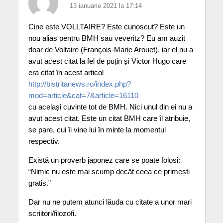
13 ianuarie 2021 la 17:14
Cine este VOLLTAIRE? Este cunoscut? Este un
nou alias pentru BMH sau veveritz? Eu am auzit
doar de Voltaire (François-Marie Arouet), iar el nu a
avut acest citat la fel de puțin și Victor Hugo care
era citat în acest articol
http://bistritanews.ro/index.php?
mod=article&cat=7&article=16110
cu același cuvinte tot de BMH. Nici unul din ei nu a
avut acest citat. Este un citat BMH care îl atribuie,
se pare, cui îi vine lui în minte la momentul
respectiv.
Există un proverb japonez care se poate folosi:
“Nimic nu este mai scump decât ceea ce primești
gratis.”
Dar nu ne putem atunci lăuda cu citate a unor mari
scriitori/filozofi.