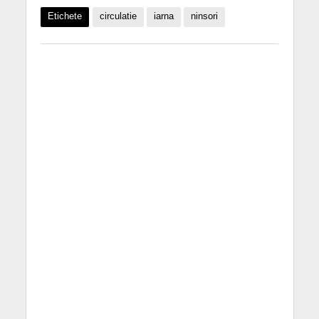
Etichete
circulatie
iarna
ninsori