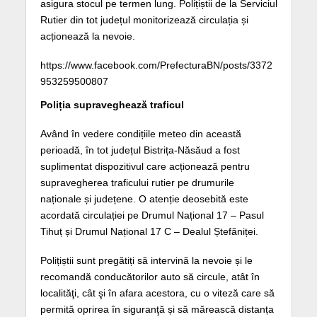
asigura stocul pe termen lung. Polițiștii de la Serviciul
Rutier din tot județul monitorizează circulația și
acționează la nevoie.
https://www.facebook.com/PrefecturaBN/posts/3372
953259500807
Poliția supraveghează traficul
Având în vedere condițiile meteo din această
perioadă, în tot județul Bistrița-Năsăud a fost
suplimentat dispozitivul care acționează pentru
supravegherea traficului rutier pe drumurile
naționale și județene. O atenție deosebită este
acordată circulației pe Drumul Național 17 – Pasul
Tihuț și Drumul Național 17 C – Dealul Ștefăniței.
Polițiștii sunt pregătiți să intervină la nevoie și le
recomandă conducătorilor auto să circule, atât în
localităţi, cât şi în afara acestora, cu o viteză care să
permită oprirea în siguranţă și să mărească distanța