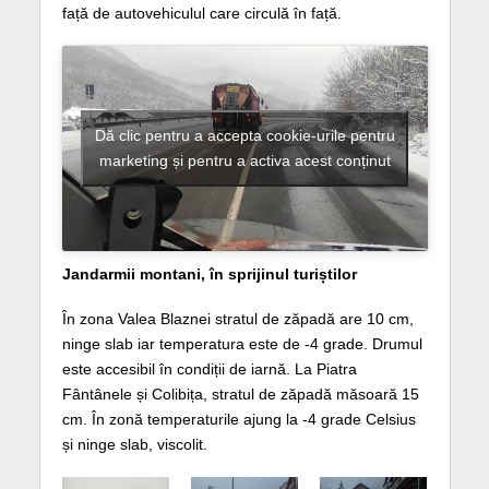
față de autovehiculul care circulă în față.
Dă clic pentru a accepta cookie-urile pentru
marketing și pentru a activa acest conținut
Jandarmii montani, în sprijinul turiștilor
În zona Valea Blaznei stratul de zăpadă are 10 cm,
ninge slab iar temperatura este de -4 grade. Drumul
este accesibil în condiții de iarnă. La Piatra
Fântânele și Colibița, stratul de zăpadă măsoară 15
cm. În zonă temperaturile ajung la -4 grade Celsius
și ninge slab, viscolit.