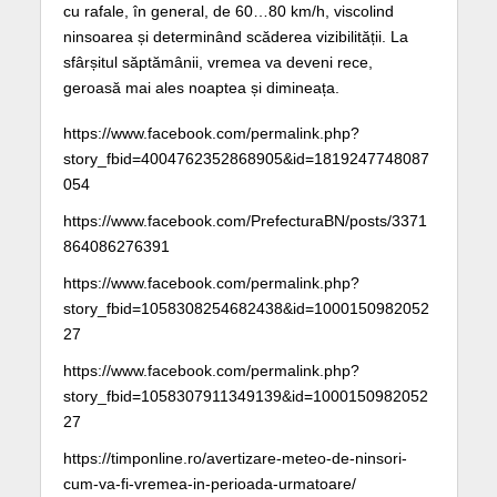
cu rafale, în general, de 60…80 km/h, viscolind
ninsoarea și determinând scăderea vizibilității. La
sfârșitul săptămânii, vremea va deveni rece,
geroasă mai ales noaptea și dimineața.
https://www.facebook.com/permalink.php?
story_fbid=4004762352868905&id=1819247748087
054
https://www.facebook.com/PrefecturaBN/posts/3371
864086276391
https://www.facebook.com/permalink.php?
story_fbid=1058308254682438&id=1000150982052
27
https://www.facebook.com/permalink.php?
story_fbid=1058307911349139&id=1000150982052
27
https://timponline.ro/avertizare-meteo-de-ninsori-
cum-va-fi-vremea-in-perioada-urmatoare/