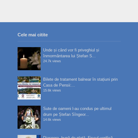
Cele mai citite
Unde și când vor fi priveghiul și
înmormântarea lui Ștefan S...
24.7k views
Bilete de tratament balnear în stațiuni prin
Casa de Pensii:...
15.6k views
Sute de oameni l-au condus pe ultimul
drum pe Ștefan Sîngeor...
14.6k views
Diaspora, bună de plată. Fiscul verifică