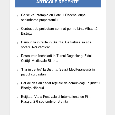
ARTICOLE RECENTE
Ce se va întâmpla cu Hotelul Decebal după
schimbarea proprietarului
Contract de proiectare semnat pentru Linia Albastră
Bistrița
Panouri la intrările în Bistrița. Ce trebuie să știe
șoferii. Noi verificări
Restaurare încheiată la Turnul Dogarilor și Zidul
Cetății Medievale Bistrița
”Hai în centru” la Bistrița: Seară Mediteraneană în
parcul cu castani
Cât de des au cedat rețelele de comunicații în județul
Bistrița-Năsăud
Ediția a IV-a a Festivalului Internațional de Film
Pasaje: 2-6 septembrie, Bistrița