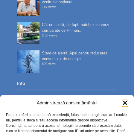
veniturile obținute...
14k views
Cât ne costă, de fapt, autobuzele verzi
cumpărate de Primări...
2.8k views
Stare de alertă: Apel pentru reducerea
consumului de energie...
600 views
Info
Despre noi
Administrează consimțământul
Publicitate
Pentru a oferi cea mai bună experiență, folosim tehnologii, cum ar fi cookie-
Contact
uri, pentru a stoca și/sau accesa informațiile despre dispozitive.
Consimțământul pentru aceste tehnologii ne permite să procesăm date,
Politica de confidențialitate
cum ar fi comportamentul de navigare sau ID-uri unice pe acest site. Dacă