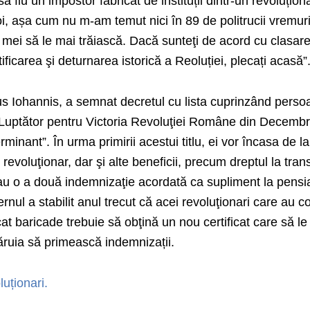
 să fiu un impostor fabricat de instituții dintr-un revoluțion
, așa cum nu m-am temut nici în 89 de politrucii vremuri
 mei să le mai trăiască. Dacă sunteţi de acord cu clasar
ficarea şi deturnarea istorică a Reoluției, plecați acasă”
s Iohannis, a semnat decretul cu lista cuprinzând perso
e ”Luptător pentru Victoria Revoluţiei Române din Decembr
inant”. În urma primirii acestui titlu, ei vor încasa de la
revoluţionar, dar şi alte beneficii, precum dreptul la tran
 sau o a două indemnizaţie acordată ca supliment la pensi
rnul a stabilit anul trecut că acei revoluţionari care au 
at baricade trebuie să obţină un nou certificat care să le
ăruia să primească indemnizații.
luționari.