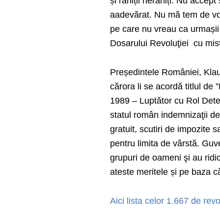
și răniții nerăniți. Nu accept
aadevărat. Nu mă tem de voi
pe care nu vreau ca urmașii
Dosarului Revoluţiei cu misti
Președintele României, Klau
cărora li se acordă titlul d
1989 – Luptător cu Rol Determ
statul român indemnizaţii de 
gratuit, scutiri de impozite
pentru limita de vârstă. Guve
grupuri de oameni şi au ridic
ateste meritele și pe baza c
Aici lista celor 1.667 de revo