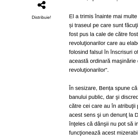
El a trimis înainte mai multe
Distribuie!
și traseul pe care sunt făcuţ
fost pus la cale de către fo
revoluţionarilor care au ela
folosind falsul în înscrisuri o
această ordinară maşinărie d
revoluţionarilor”.
În sesizare, Bența spune că 
banului public, dar şi discre
către cei care au în atribuţii
acest sens şi un denunţ la D
înţeles că dânşii nu pot să 
funcţionează acest mizerabil