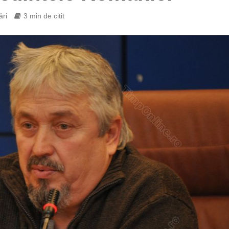
ări
3 min de citit