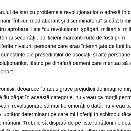
rului de stat cu problemele revoluționarilor o adresă în c
narii ”într-un mod aberant și discriminatoriu” și că a trimi
 aprobare, liste ”cu revoluționari șpăgari, militari si mili
ori ai securității, politicieni marcanți rude de foști prim
iferite niveluri, persoane care erau întemnițate de luni b
 cunoștințe ale președinților de asociații și alte persoane
oluționarilor, lăsțnd pe dinafară oameni care meritau să 
ionar”.
comisii, deoarece ”a adus grave prejudicii de imagine miș
ă fiu băgat în această categorie, nu vreau ca morții pent
cării revoluționare să mai fie omorâți o dată, nu vreau ba
e luptător determinant pe care mi-i oferiți în schimbul tăcer
e mânării. Trebuie să dispară de pe liste luptătorii neluptă