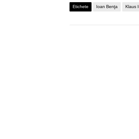
Etichete
Ioan Benţa
Klaus 