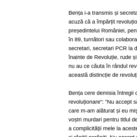
Bența i-a transmis și secreta
acuză că a împărțit revoluțio
președintelui României, pentru
în 89, turnători sau colaborat
secretari, secretari PCR la d
înainte de Revoluție, rude și
nu au ce căuta în rândul rev
această distincție de revoluț
Bența cere demisia întregii 
revoluționare”: ”Nu accept s
care m-am alăturat și eu miș
voștri murdari pentru titlul d
a complicității mele la acest