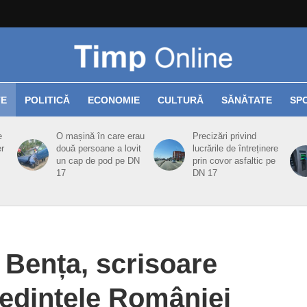
TE
POLITICĂ
ECONOMIE
CULTURĂ
SĂNĂTATE
SP
e
O mașină în care erau
Precizări privind
er
două persoane a lovit
lucrările de întreținere
un cap de pod pe DN
prin covor asfaltic pe
17
DN 17
 Bența, scrisoare
ședintele României