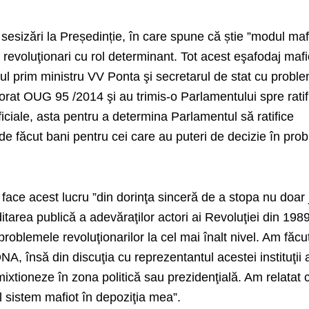
 sesizări la Președinție, în care spune că știe ”
modul maf
i revoluţionari cu rol determinant. Tot acest eşafodaj mafi
stul prim ministru VV Ponta şi secretarul de stat cu probl
borat OUG 95 /2014 şi au trimis-o Parlamentului spre ratif
ficiale,
asta pentru a determina Parlamentul să ratifice
e făcut bani pentru cei care au puteri de decizie în pro
face acest lucru ”
din dorinţa sinceră de a stopa nu doar 
ditarea publică a adevăraţilor actori ai Revoluţiei din 198
 problemele revoluţionarilor la cel mai înalt nivel. Am făcu
NA, însă din discuţia cu reprezentantul acestei instituţii
imixtioneze în zona politică sau prezidenţială. Am relatat
 sistem mafiot în depoziţia mea”.