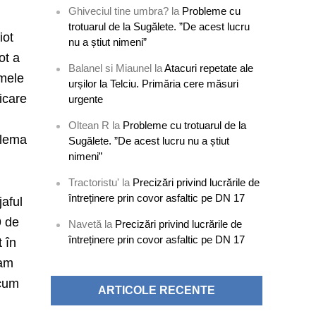
Ghiveciul tine umbra?
la
Probleme cu
trotuarul de la Sugălete. ”De acest lucru
iot
nu a știut nimeni”
ot a
Balanel si Miaunel
la
Atacuri repetate ale
emele
urșilor la Telciu. Primăria cere măsuri
icare
urgente
Oltean R
la
Probleme cu trotuarul de la
blema
Sugălete. ”De acest lucru nu a știut
nimeni”
Tractoristu'
la
Precizări privind lucrările de
întreținere prin covor asfaltic pe DN 17
jaful
9 de
Navetă
la
Precizări privind lucrările de
întreținere prin covor asfaltic pe DN 17
t în
 am
 cum
ARTICOLE RECENTE