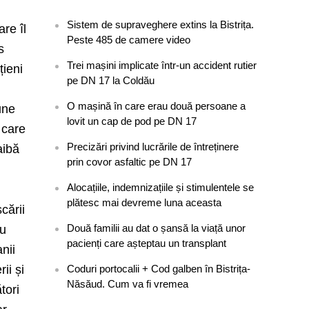
Sistem de supraveghere extins la Bistrița.
are îl
Peste 485 de camere video
s
Trei mașini implicate într-un accident rutier
țieni
pe DN 17 la Coldău
O mașină în care erau două persoane a
une
lovit un cap de pod pe DN 17
 care
Precizări privind lucrările de întreținere
aibă
prin covor asfaltic pe DN 17
Alocațiile, indemnizațiile și stimulentele se
plătesc mai devreme luna aceasta
cării
Două familii au dat o șansă la viață unor
ru
pacienți care așteptau un transplant
nii
ii și
Coduri portocalii + Cod galben în Bistrița-
Năsăud. Cum va fi vremea
tori