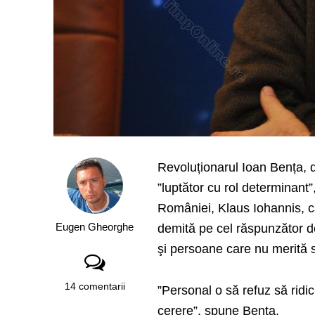
Revoluționarul Ioan Bența,
”luptător cu rol determinant
României, Klaus Iohannis, că
Eugen Gheorghe
demită pe cel răspunzător de 
şi persoane care nu merită s
14 comentarii
”Personal o să refuz să ridic
cerere”, spune Bența.