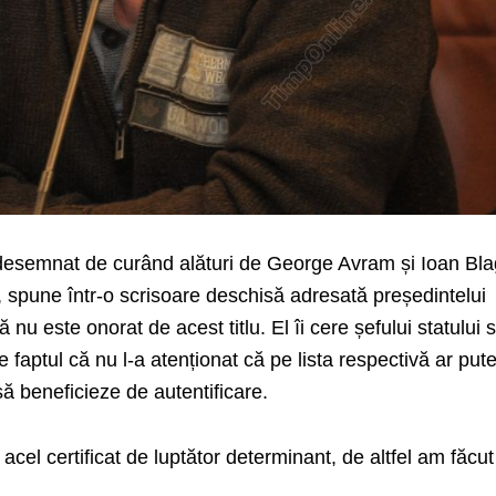
 desemnat de curând alături de George Avram și Ioan Bl
”, spune într-o scrisoare deschisă adresată președintelui
 nu este onorat de acest titlu.
El îi cere șefului statului s
faptul că nu l-a atenționat că pe lista respectivă ar pute
ă beneficieze de autentificare.
 acel certificat de luptător determinant, de altfel am făcut