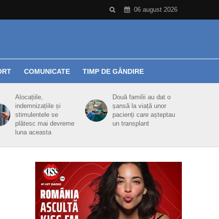
06 august 2026
ORT
COMUNICATE
TIMP DE GÂNDIRE
Alocațiile,
Două familii au dat o
indemnizațiile și
șansă la viață unor
stimulentele se
pacienți care așteptau
plătesc mai devreme
un transplant
luna aceasta