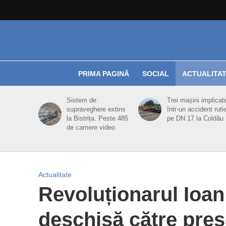
PRIMA PAGINĂ
SOCIAL
ACTUALITA
Sistem de
Trei mașini implicat
supraveghere extins
într-un accident ruti
la Bistrița. Peste 485
pe DN 17 la Coldău
de camere video
Actualitate
Revoluționarul Ioan
deschisă către pre