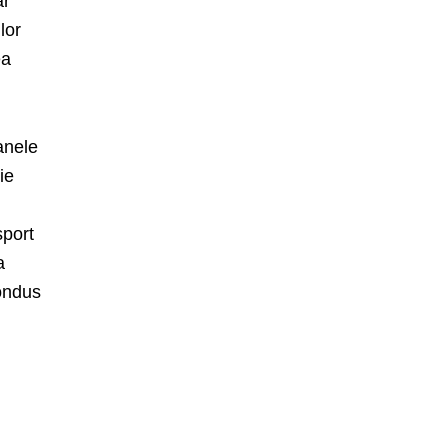
ar
lor
ea
.
anele
ie
sport
a
condus