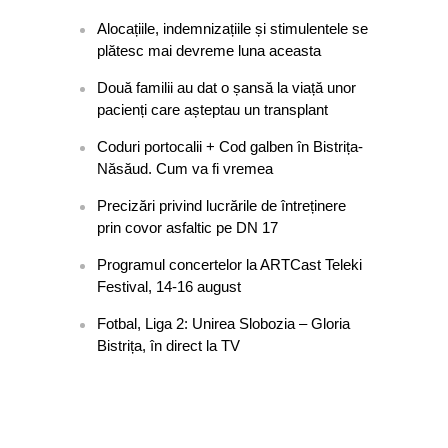
Alocațiile, indemnizațiile și stimulentele se
plătesc mai devreme luna aceasta
Două familii au dat o șansă la viață unor
pacienți care așteptau un transplant
Coduri portocalii + Cod galben în Bistrița-
Năsăud. Cum va fi vremea
Precizări privind lucrările de întreținere
prin covor asfaltic pe DN 17
Programul concertelor la ARTCast Teleki
Festival, 14-16 august
Fotbal, Liga 2: Unirea Slobozia – Gloria
Bistrița, în direct la TV