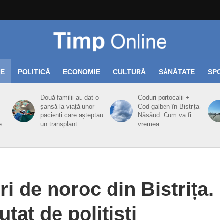
TE
POLITICĂ
ECONOMIE
CULTURĂ
SĂNĂTATE
SP
Două familii au dat o
Coduri portocalii +
șansă la viață unor
Cod galben în Bistrița-
pacienți care așteptau
Năsăud. Cum va fi
e
un transplant
vremea
ri de noroc din Bistrița.
utat de polițiști