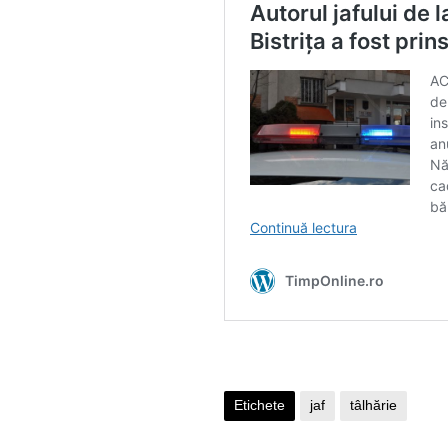
Etichete
jaf
tâlhărie