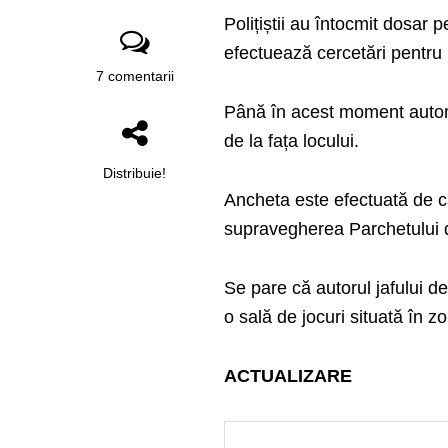
Polițiștii au întocmit dosar p
efectuează cercetări pentru i
7 comentarii
Până în acest moment autorul 
de la fața locului.
Distribuie!
Ancheta este efectuată de căt
supravegherea Parchetului d
Se pare că autorul jafului d
o sală de jocuri situată în z
ACTUALIZARE