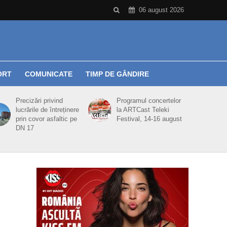
06 august 2026
ORT
COMUNICATE
TIMP DE GÂNDIRE
Precizări privind
Programul concertelor
lucrările de întreținere
la ARTCast Teleki
prin covor asfaltic pe
Festival, 14-16 august
DN 17