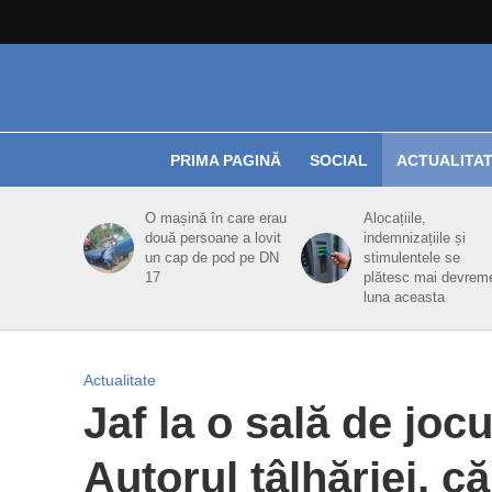
PRIMA PAGINĂ
SOCIAL
ACTUALITA
O mașină în care erau
Alocațiile,
două persoane a lovit
indemnizațiile și
un cap de pod pe DN
stimulentele se
17
plătesc mai devrem
luna aceasta
Actualitate
Jaf la o sală de jocu
Autorul tâlhăriei, că