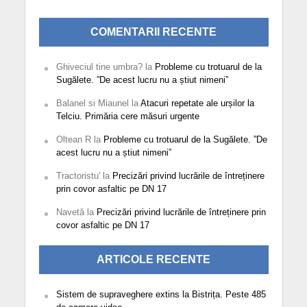
COMENTARII RECENTE
Ghiveciul tine umbra?
la
Probleme cu trotuarul de la
Sugălete. ”De acest lucru nu a știut nimeni”
Balanel si Miaunel
la
Atacuri repetate ale urșilor la
Telciu. Primăria cere măsuri urgente
Oltean R
la
Probleme cu trotuarul de la Sugălete. ”De
acest lucru nu a știut nimeni”
Tractoristu'
la
Precizări privind lucrările de întreținere
prin covor asfaltic pe DN 17
Navetă
la
Precizări privind lucrările de întreținere prin
covor asfaltic pe DN 17
ARTICOLE RECENTE
Sistem de supraveghere extins la Bistrița. Peste 485