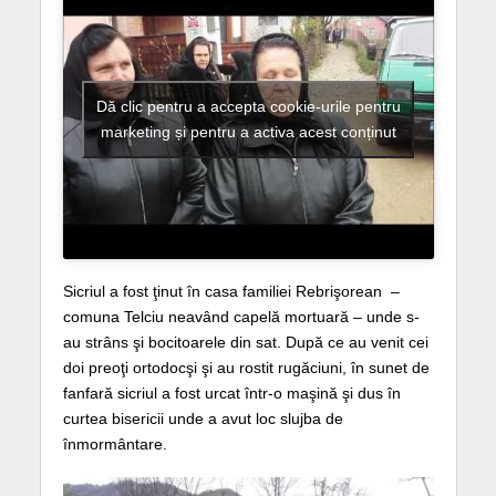
Dă clic pentru a accepta cookie-urile pentru
marketing și pentru a activa acest conținut
Sicriul a fost ţinut în casa familiei Rebrişorean –
comuna Telciu neavând capelă mortuară – unde s-
au strâns şi bocitoarele din sat. După ce au venit cei
doi preoţi ortodocşi şi au rostit rugăciuni, în sunet de
fanfară sicriul a fost urcat într-o maşină şi dus în
curtea bisericii unde a avut loc slujba de
înmormântare.