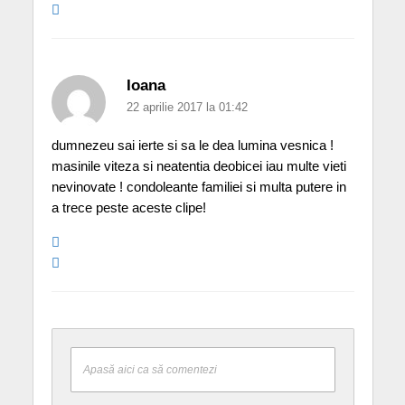
Ioana
22 aprilie 2017 la 01:42
dumnezeu sai ierte si sa le dea lumina vesnica !
masinile viteza si neatentia deobicei iau multe vieti
nevinovate ! condoleante familiei si multa putere in
a trece peste aceste clipe!
Apasă aici ca să comentezi