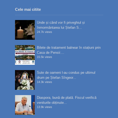
Cele mai citite
Unde și când vor fi priveghiul și
înmormântarea lui Ștefan S...
24.7k views
Bilete de tratament balnear în stațiuni prin
Casa de Pensii:...
15.5k views
Sute de oameni l-au condus pe ultimul
drum pe Ștefan Sîngeor...
14.3k views
Diaspora, bună de plată. Fiscul verifică
veniturile obținute...
13.9k views