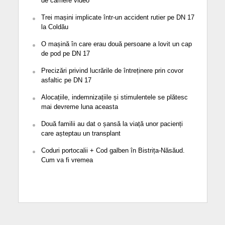
de camere video
Trei mașini implicate într-un accident rutier pe DN 17
la Coldău
O mașină în care erau două persoane a lovit un cap
de pod pe DN 17
Precizări privind lucrările de întreținere prin covor
asfaltic pe DN 17
Alocațiile, indemnizațiile și stimulentele se plătesc
mai devreme luna aceasta
Două familii au dat o șansă la viață unor pacienți
care așteptau un transplant
Coduri portocalii + Cod galben în Bistrița-Năsăud.
Cum va fi vremea