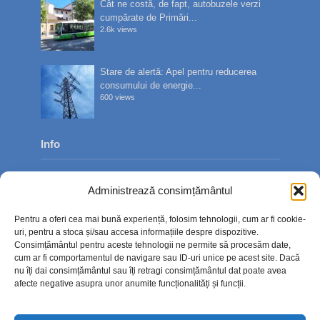
Cât ne costă, de fapt, autobuzele verzi
cumpărate de Primări...
2.6k views
Stare de alertă: Apel pentru reducerea
consumului de energie...
600 views
Info
Despre noi
Administrează consimțământul
Publicitate
Pentru a oferi cea mai bună experiență, folosim tehnologii, cum ar fi cookie-
Contact
uri, pentru a stoca și/sau accesa informațiile despre dispozitive.
Consimțământul pentru aceste tehnologii ne permite să procesăm date,
Politica de confidențialitate
cum ar fi comportamentul de navigare sau ID-uri unice pe acest site. Dacă
nu îți dai consimțământul sau îți retragi consimțământul dat poate avea
Politică cookie-uri (UE)
afecte negative asupra unor anumite funcționalități și funcții.