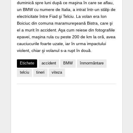
duminică spre luni după ce maşina în care se aflau,
un BMW cu numere de Italia, a intrat într-un stâlp de
electricitate între Fiad şi Telciu. La volan era Ion
Boiciuc din comuna maramureşeană Bistra, care şi
el a murit în accident. Aşa cum reiese din fotografiile
epavei, maşina rula cu peste 200 de km la oră, avea
cauciucurile foarte uzate, iar în urma impactului
violent, chiar şi volanul s-a rupt în două.
Etichete
accident
BMW
înmormântare
telciu
tineri
viteza