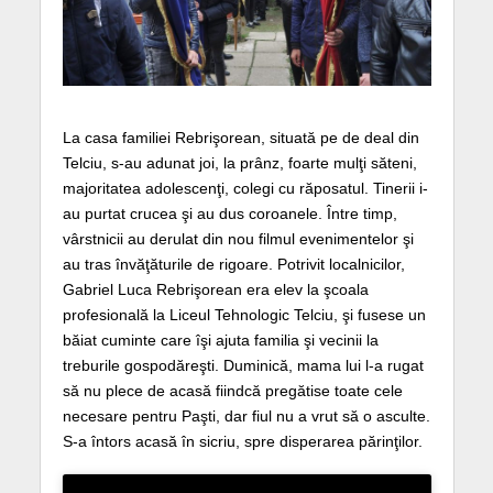
La casa familiei Rebrişorean, situată pe de deal din
Telciu, s-au adunat joi, la prânz, foarte mulţi săteni,
majoritatea adolescenţi, colegi cu răposatul. Tinerii i-
au purtat crucea şi au dus coroanele. Între timp,
vârstnicii au derulat din nou filmul evenimentelor şi
au tras învăţăturile de rigoare. Potrivit localnicilor,
Gabriel Luca Rebrişorean era elev la şcoala
profesională la Liceul Tehnologic Telciu, şi fusese un
băiat cuminte care îşi ajuta familia şi vecinii la
treburile gospodăreşti. Duminică, mama lui l-a rugat
să nu plece de acasă fiindcă pregătise toate cele
necesare pentru Paşti, dar fiul nu a vrut să o asculte.
S-a întors acasă în sicriu, spre disperarea părinţilor.