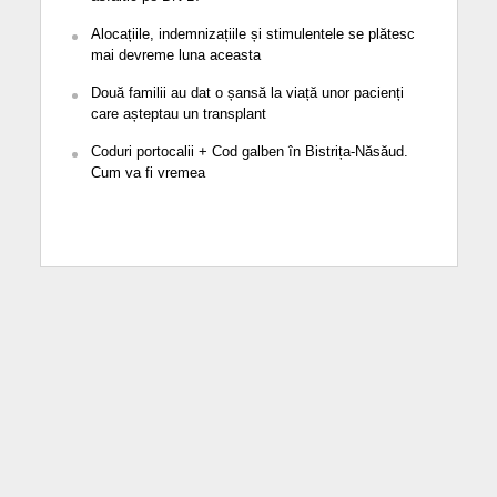
Alocațiile, indemnizațiile și stimulentele se plătesc
mai devreme luna aceasta
Două familii au dat o șansă la viață unor pacienți
care așteptau un transplant
Coduri portocalii + Cod galben în Bistrița-Năsăud.
Cum va fi vremea