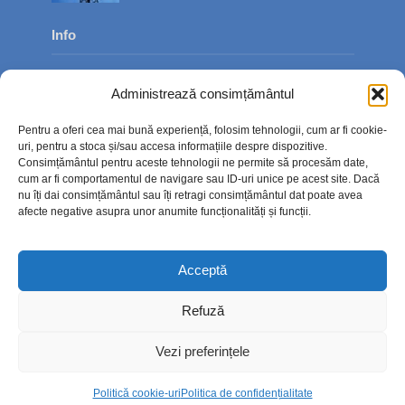
Info
Despre noi
Administrează consimțământul
Publicitate
Pentru a oferi cea mai bună experiență, folosim tehnologii, cum ar fi cookie-
Contact
uri, pentru a stoca și/sau accesa informațiile despre dispozitive.
Consimțământul pentru aceste tehnologii ne permite să procesăm date,
Politica de confidențialitate
cum ar fi comportamentul de navigare sau ID-uri unice pe acest site. Dacă
nu îți dai consimțământul sau îți retragi consimțământul dat poate avea
Politică cookie-uri (UE)
afecte negative asupra unor anumite funcționalități și funcții.
Acceptă
Refuză
Vezi preferințele
Politică cookie-uri
Politica de confidențialitate
Copyright © 2026. TimpOnline.ro