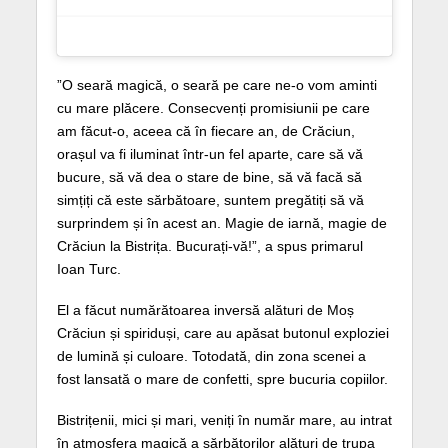
”O seară magică, o seară pe care ne-o vom aminti
cu mare plăcere. Consecvenți promisiunii pe care
am făcut-o, aceea că în fiecare an, de Crăciun,
orașul va fi iluminat într-un fel aparte, care să vă
bucure, să vă dea o stare de bine, să vă facă să
simțiți că este sărbătoare, suntem pregătiți să vă
surprindem și în acest an. Magie de iarnă, magie de
Crăciun la Bistrița. Bucurați-vă!”, a spus primarul
Ioan Turc.
El a făcut numărătoarea inversă alături de Moș
Crăciun și spiriduși, care au apăsat butonul exploziei
de lumină și culoare. Totodată, din zona scenei a
fost lansată o mare de confetti, spre bucuria copiilor.
Bistrițenii, mici și mari, veniți în număr mare, au intrat
în atmosfera magică a sărbătorilor alături de trupa