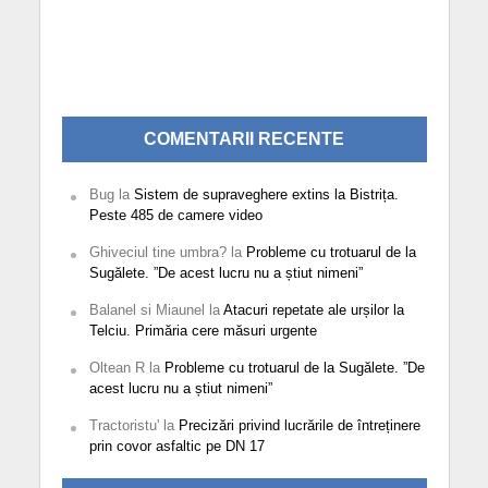
COMENTARII RECENTE
Bug
la
Sistem de supraveghere extins la Bistrița.
Peste 485 de camere video
Ghiveciul tine umbra?
la
Probleme cu trotuarul de la
Sugălete. ”De acest lucru nu a știut nimeni”
Balanel si Miaunel
la
Atacuri repetate ale urșilor la
Telciu. Primăria cere măsuri urgente
Oltean R
la
Probleme cu trotuarul de la Sugălete. ”De
acest lucru nu a știut nimeni”
Tractoristu'
la
Precizări privind lucrările de întreținere
prin covor asfaltic pe DN 17