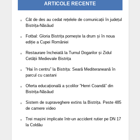
ARTICOLE RECENTE
Cât de des au cedat rețelele de comunicații în județul
Bistrița-Năsăud
Fotbal: Gloria Bistrița pornește la drum și în noua
ediție a Cupei României
Restaurare încheiată la Turnul Dogarilor și Zidul
Cetății Medievale Bistrița
”Hai în centru” la Bistrița: Seară Mediteraneană în
parcul cu castani
Oferta educațională a școlilor ”Henri Coandă” din
Bistrița-Năsăud
Sistem de supraveghere extins la Bistrița. Peste 485
de camere video
Trei mașini implicate într-un accident rutier pe DN 17
la Coldău