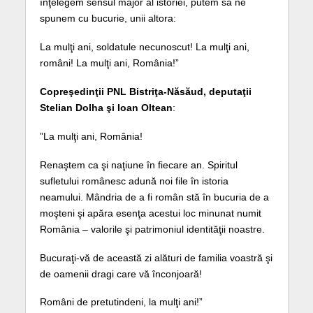
înţelegem sensul major al istoriei, putem să ne
spunem cu bucurie, unii altora:
La mulţi ani, soldatule necunoscut! La mulţi ani,
români! La mulţi ani, România!”
Copreşedinţii PNL Bistriţa-Năsăud, deputaţii
Stelian Dolha şi Ioan Oltean
:
”La mulţi ani, România!
Renaştem ca şi naţiune în fiecare an. Spiritul
sufletului românesc adună noi file în istoria
neamului. Mândria de a fi român stă în bucuria de a
moşteni şi apăra esenţa acestui loc minunat numit
România – valorile şi patrimoniul identităţii noastre.
Bucuraţi-vă de această zi alături de familia voastră şi
de oamenii dragi care vă înconjoară!
Români de pretutindeni, la mulţi ani!”