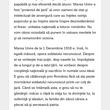
papabilă şi mai eficientă decât atunci. Marea Unire a
fost ”proiectul de ţară” al unor oameni de stat şi
intelectuali de anvergură care au înţeles voinţa
poporului şi au împins istoria înspre deznodământul
ei firesc: unitatea naţională a tuturor românilor. Nu
vom obosi niciodată să punem în valoare meritele lor
şi să rememorăm victoria.
Marea Unire de la 1 Decembrie 1918 e, însă, în
egală măsură, opera soldatului necunoscut. Despre
el se vorbeşte mai puţin, deşi oasele lui, împrăştiate
de-a lungul şi de-a latul ţării, ne vorbesc despre
conştiinţă naţională şi sacrificiu în numele unui ideal.
E greu să călătoreşti prin România fără să dai peste
mormântul soldatului necunoscut printr-un colţ de
ţară. Când se întâmplă asta, e greu să nu te
gândeşti, măcar o clipă la viaţa lui, la dorinţele lui, la
suferinţă şi idealuri, la familia din sânul căreia a
plecat să-şi servească patria.