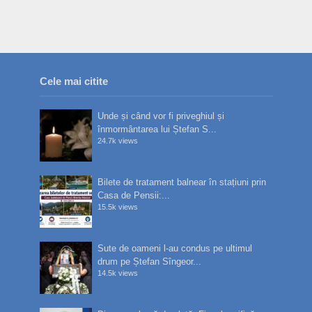
Cele mai citite
Unde și când vor fi priveghiul și
înmormântarea lui Ștefan S...
24.7k views
Bilete de tratament balnear în stațiuni prin
Casa de Pensii:...
15.5k views
Sute de oameni l-au condus pe ultimul
drum pe Ștefan Sîngeor...
14.5k views