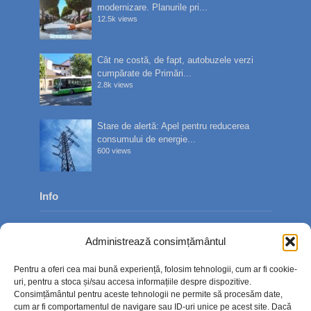
modernizare. Planurile pri...
12.5k views
Cât ne costă, de fapt, autobuzele verzi
cumpărate de Primări...
2.8k views
Stare de alertă: Apel pentru reducerea
consumului de energie...
600 views
Info
Despre noi
Administrează consimțământul
Publicitate
Pentru a oferi cea mai bună experiență, folosim tehnologii, cum ar fi cookie-
Contact
uri, pentru a stoca și/sau accesa informațiile despre dispozitive.
Consimțământul pentru aceste tehnologii ne permite să procesăm date,
Politica de confidențialitate
cum ar fi comportamentul de navigare sau ID-uri unice pe acest site. Dacă