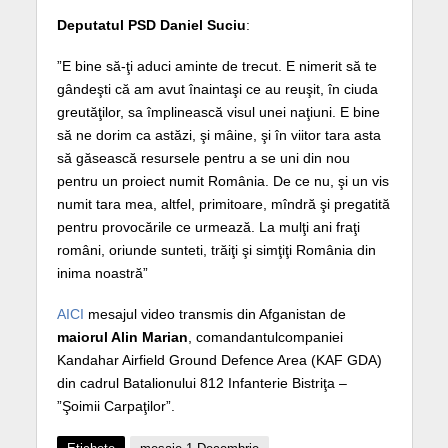
Deputatul PSD Daniel Suciu
:
”E bine să-ţi aduci aminte de trecut. E nimerit să te
gândeşti că am avut înaintaşi ce au reuşit, în ciuda
greutăţilor, sa împlinească visul unei naţiuni. E bine
să ne dorim ca astăzi, şi mâine, şi în viitor tara asta
să găsească resursele pentru a se uni din nou
pentru un proiect numit România. De ce nu, şi un vis
numit tara mea, altfel, primitoare, mîndră şi pregatită
pentru provocările ce urmează. La mulţi ani fraţi
români, oriunde sunteti, trăiţi şi simţiţi România din
inima noastră”
AICI
mesajul video transmis din Afganistan de
maiorul Alin Marian
, comandantulcompaniei
Kandahar Airfield Ground Defence Area (KAF GDA)
din cadrul Batalionului 812 Infanterie Bistriţa –
”Şoimii Carpaţilor”.