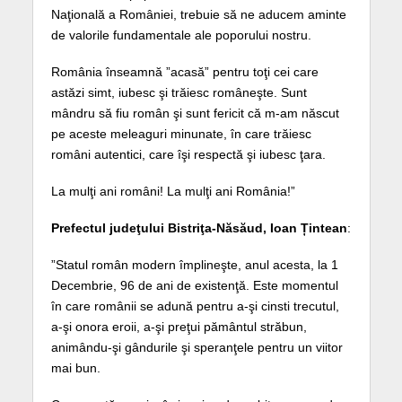
Naţională a României, trebuie să ne aducem aminte
de valorile fundamentale ale poporului nostru.
România înseamnă ”acasă” pentru toţi cei care
astăzi simt, iubesc şi trăiesc româneşte. Sunt
mândru să fiu român şi sunt fericit că m-am născut
pe aceste meleaguri minunate, în care trăiesc
români autentici, care îşi respectă şi iubesc ţara.
La mulţi ani români! La mulţi ani România!”
Prefectul judeţului Bistriţa-Năsăud, Ioan Țintean
:
”Statul român modern împlineşte, anul acesta, la 1
Decembrie, 96 de ani de existenţă. Este momentul
în care românii se adună pentru a-şi cinsti trecutul,
a-şi onora eroii, a-şi preţui pământul străbun,
animându-şi gândurile şi speranţele pentru un viitor
mai bun.