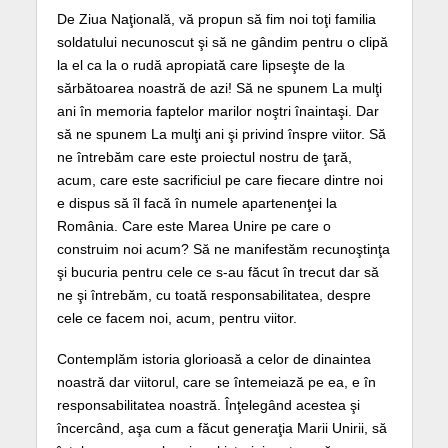
De Ziua Naţională, vă propun să fim noi toţi familia
soldatului necunoscut şi să ne gândim pentru o clipă
la el ca la o rudă apropiată care lipseşte de la
sărbătoarea noastră de azi! Să ne spunem La mulţi
ani în memoria faptelor marilor noştri înaintaşi. Dar
să ne spunem La mulţi ani şi privind înspre viitor. Să
ne întrebăm care este proiectul nostru de ţară,
acum, care este sacrificiul pe care fiecare dintre noi
e dispus să îl facă în numele apartenenţei la
România. Care este Marea Unire pe care o
construim noi acum? Să ne manifestăm recunoştinţa
şi bucuria pentru cele ce s-au făcut în trecut dar să
ne şi întrebăm, cu toată responsabilitatea, despre
cele ce facem noi, acum, pentru viitor.
Contemplăm istoria glorioasă a celor de dinaintea
noastră dar viitorul, care se întemeiază pe ea, e în
responsabilitatea noastră. Înţelegând acestea şi
încercând, aşa cum a făcut generaţia Marii Unirii, să