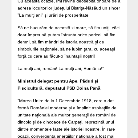
Cu această ocazie, îmi revine deosebita onoare de a
adresa locuitorilor judeţului Bistriţa-Năsăud un sincer
”La mulţi ani” şi urări de prosperitate.
Să ne bucurăm de această zi mare, să fim uniţi, căci
doar împreună putem înfrunta orice pericol, să fim
demni, să fim mândri de istoria noastră şi de
simbolurile naţionale, să ne iubim ţara, cu aceeaşi
forţă cu care au făcut-o înaintaşii noştri!
La mulţi ani, români! La mulţi ani, România!”
Ministrul delegat pentru Ape, Păduri şi
Piscicultură, deputatul PSD Doina Pană
:
”Marea Unire de la 1 Decembrie 1918, care a dat
formă României moderne şi a împlinit aspiraţiile de
unitate naţională ale multor generaţii de români de
dincolo şi de dincoace de Carpaţi, reprezintă unul
dintre momentele faste ale istoriei noastre. În rare
ocazii, convergenţa energiilor naţionale a fost mai