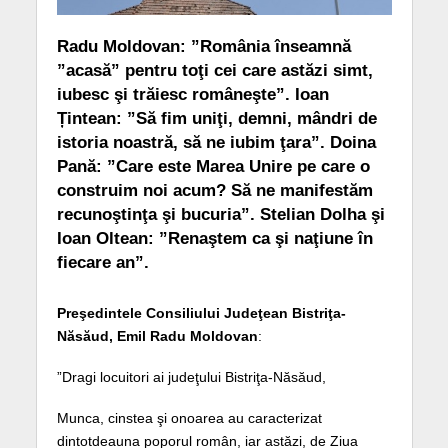
Radu Moldovan: ”România înseamnă
”acasă” pentru toţi cei care astăzi simt,
iubesc şi trăiesc româneşte”. Ioan
Țintean: ”Să fim uniţi, demni, mândri de
istoria noastră, să ne iubim ţara”. Doina
Pană: ”Care este Marea Unire pe care o
construim noi acum? Să ne manifestăm
recunoştinţa şi bucuria”. Stelian Dolha şi
Ioan Oltean: ”Renaştem ca şi naţiune în
fiecare an”.
Preşedintele Consiliului Judeţean Bistriţa-
Năsăud, Emil Radu Moldovan
:
”Dragi locuitori ai judeţului Bistriţa-Năsăud,
Munca, cinstea şi onoarea au caracterizat
dintotdeauna poporul român, iar astăzi, de Ziua