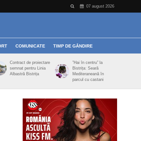
07 august 2026
ORT
COMUNICATE
TIMP DE GÂNDIRE
Contract de proiectare
”Hai în centru” la
semnat pentru Linia
Bistrița: Seară
Albastră Bistrița
Mediteraneană în
parcul cu castani