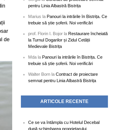
din
pentru Linia Albastră Bistrița
Marius
la
Panouri la intrările în Bistrița. Ce
ții
trebuie să știe șoferii. Noi verificări
osar
prof. Florin I. Bojor
la
Restaurare încheiată
ul de
la Turnul Dogarilor și Zidul Cetății
Medievale Bistrița
Mda
la
Panouri la intrările în Bistrița. Ce
trebuie să știe șoferii. Noi verificări
Walter Born
la
Contract de proiectare
semnat pentru Linia Albastră Bistrița
ARTICOLE RECENTE
Ce se va întâmpla cu Hotelul Decebal
după schimbarea proprietarului