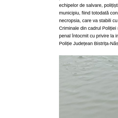
echipelor de salvare, polițiș
municipiu, fiind totodată co
necropsia, care va stabili cu 
Criminale din cadrul Poliției
penal întocmit cu privire la 
Poliție Județean Bistrița-Nă