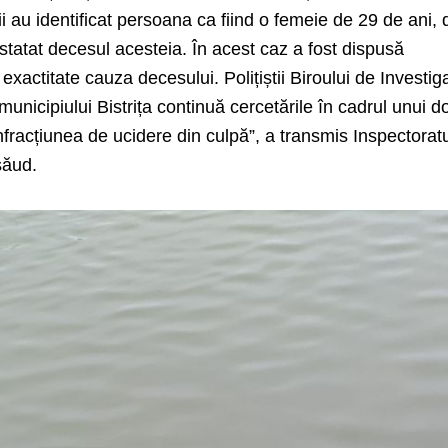
tii au identificat persoana ca fiind o femeie de 29 de ani, 
nstatat decesul acesteia. În acest caz a fost dispusă
exactitate cauza decesului. Polițiștii Biroului de Investiga
 municipiului Bistrița continuă cercetările în cadrul unui d
infracțiunea de ucidere din culpă”, a transmis Inspectorat
săud.