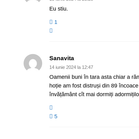
Eu stiu.
1
Sanavita
14 iunie 2024 la 12:47
Oamenii buni în tara asta chiar a r
hoție am fost distruși din 89 încoace 
învățământ cît mai dormiți adormițilo
5