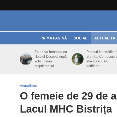
PRIMA PAGINĂ
SOCIAL
ACTUALITA
Ce se va întâmpla cu
Panouri la intrările î
Hotelul Decebal după
Bistrița. Ce trebuie 
schimbarea
știe șoferii. Noi
proprietarului
verificări
Actualitate
O femeie de 29 de a
Lacul MHC Bistrița