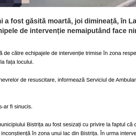
 a fost găsită moartă, joi dimineață, în L
hipele de intervenție nemaiputând face n
 de către echipajele de intervenție trimise în zona respe
a fața locului.
evrelor de resuscitare, informează Serviciul de Ambula
-ar fi sinucis.
 municipiului Bistrița au fost sesizați cu privire la faptul că 
inconștiență în zona unui lac din Bistrița. În urma interve