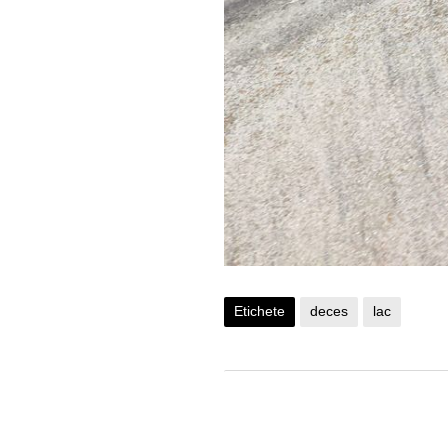
Etichete
deces
lac