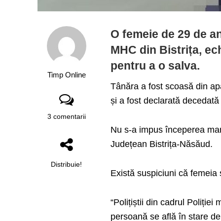
O femeie de 29 de ani
MHC din Bistrița, ec
pentru a o salva.
Timp Online
Tânăra a fost scoasă din apă
și a fost declarată decedată l
3 comentarii
Nu s-a impus începerea man
Județean Bistrița-Năsăud.
Distribuie!
Există suspiciuni că femeia s
“Polițiștii din cadrul Poliției
persoană se află în stare de 