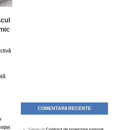
acul
imic
ctivă
nță
COMENTARII RECENTE
o
nției
Sergiu
la
Contract de proiectare semnat