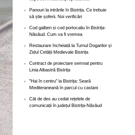
Panouri la intrările în Bistrița. Ce trebuie
să știe șoferii. Noi verificări
Cod galben și cod portocaliu în Bistrița-
Năsăud. Cum va fi vremea
Restaurare încheiată la Turnul Dogarilor și
Zidul Cetății Medievale Bistrița
Contract de proiectare semnat pentru
Linia Albastră Bistrița
”Hai în centru” la Bistrița: Seară
Mediteraneană în parcul cu castani
Cât de des au cedat rețelele de
comunicații în județul Bistrița-Năsăud