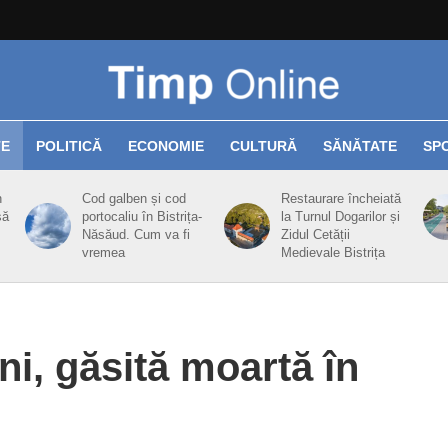
TE
POLITICĂ
ECONOMIE
CULTURĂ
SĂNĂTATE
SP
n
Cod galben și cod
Restaurare încheiată
să
portocaliu în Bistrița-
la Turnul Dogarilor și
Năsăud. Cum va fi
Zidul Cetății
vremea
Medievale Bistrița
ni, găsită moartă în