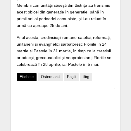
Membrii comunității săsești din Bistrița au transmis
acest obicei din generație în generație, până în
primii ani ai perioadei comuniste, și l-au reluat în
urmă cu aproape 25 de ani.
Anul acesta, credincioșii romano-catolici, reformați,
unitarieni și evanghelici sărbătoresc Floriile în 24
martie și Paștele în 31 martie, în timp ce la creștinii
ortodocși, greco-catolici și neoprotestanți Floriile se
celebrează în 28 aprilie, iar Paștele în 5 mai.
Etichete
Ostermarkt
Paști
târg