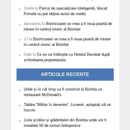
Vasile
la
Parcul de specializare inteligentă, blocat.
Firmele nu pot obține avize de mediu
danvaleriu
la
Bistricioarei se vrea a fi noua poartă de
intrare în centrul istoric al Bistriței
JJ
la
Bistricioarei se vrea a fi noua poartă de intrare
în centrul istoric al Bistriței
Gabi
la
Ce se va întâmpla cu Hotelul Decebal după
schimbarea proprietarului
ARTICOLE RECENTE
Unde și în cât timp va fi construit la Bistrița un
restaurant McDonald’s
Tabăra ”Militar în devenire”. Liceenii, așteptați să se
înscrie
Lista școlilor și grădinițelor din Bistrița unde vor fi
instalate 50 de turnuri hidroponice