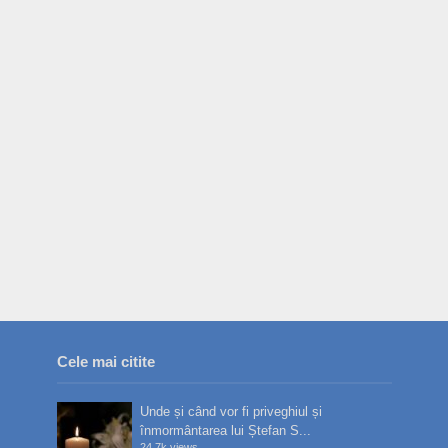
Cele mai citite
Unde și când vor fi priveghiul și
înmormântarea lui Ștefan S...
24.7k views