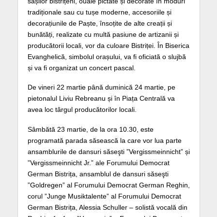
sașilor bistrițeni, ouăle pictate și decorate în moduri
tradiționale sau cu tușe moderne, accesoriile și
decorațiunile de Paște, însoțite de alte creații și
bunătăți, realizate cu multă pasiune de artizanii și
producătorii locali, vor da culoare Bistriței. În Biserica
Evanghelică, simbolul orașului, va fi oficiată o slujbă
și va fi organizat un concert pascal.
De vineri 22 martie până duminică 24 martie, pe
pietonalul Liviu Rebreanu și în Piața Centrală va
avea loc târgul producătorilor locali.
Sâmbătă 23 martie, de la ora 10.30, este
programată parada săsească la care vor lua parte
ansamblurile de dansuri săseşti ”Vergissmeinnicht” și
”Vergissmeinnicht Jr.” ale Forumului Democrat
German Bistrița, ansamblul de dansuri săseşti
”Goldregen” al Forumului Democrat German Reghin,
corul ”Junge Musiktalente” al Forumului Democrat
German Bistrița, Alessia Schuller – solistă vocală din