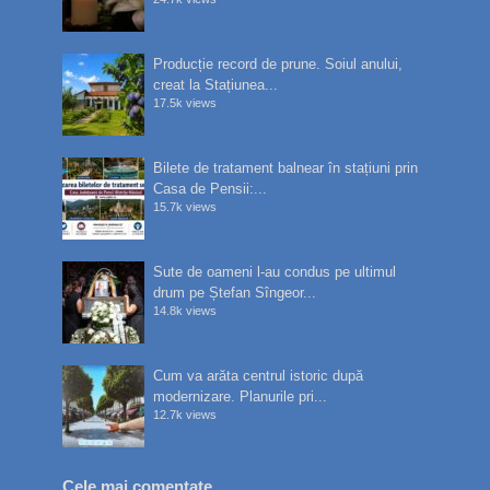
Producție record de prune. Soiul anului,
creat la Stațiunea...
17.5k views
Bilete de tratament balnear în stațiuni prin
Casa de Pensii:...
15.7k views
Sute de oameni l-au condus pe ultimul
drum pe Ștefan Sîngeor...
14.8k views
Cum va arăta centrul istoric după
modernizare. Planurile pri...
12.7k views
Cele mai comentate