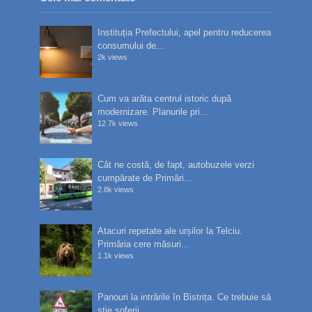
Instituția Prefectului, apel pentru reducerea
consumului de...
2k views
Cum va arăta centrul istoric după
modernizare. Planurile pri...
12.7k views
Cât ne costă, de fapt, autobuzele verzi
cumpărate de Primări...
2.8k views
Atacuri repetate ale urșilor la Telciu.
Primăria cere măsuri...
1.1k views
Panouri la intrările în Bistrița. Ce trebuie să
știe șoferii...