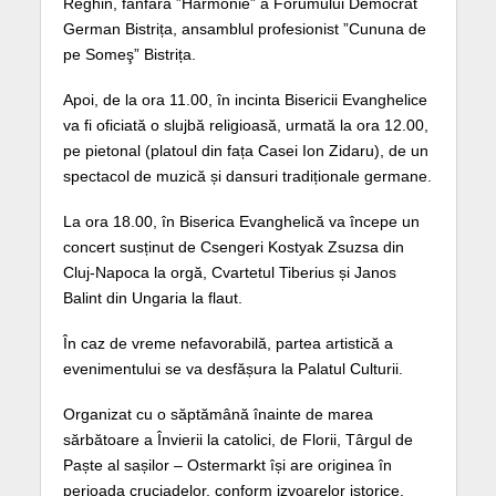
Reghin, fanfara ”Harmonie” a Forumului Democrat
German Bistrița, ansamblul profesionist ”Cununa de
pe Someş” Bistrița.
Apoi, de la ora 11.00, în incinta Bisericii Evanghelice
va fi oficiată o slujbă religioasă, urmată la ora 12.00,
pe pietonal (platoul din fața Casei Ion Zidaru), de un
spectacol de muzică și dansuri tradiționale germane.
La ora 18.00, în Biserica Evanghelică va începe un
concert susținut de Csengeri Kostyak Zsuzsa din
Cluj-Napoca la orgă, Cvartetul Tiberius și Janos
Balint din Ungaria la flaut.
În caz de vreme nefavorabilă, partea artistică a
evenimentului se va desfășura la Palatul Culturii.
Organizat cu o săptămână înainte de marea
sărbătoare a Învierii la catolici, de Florii, Târgul de
Paște al sașilor – Ostermarkt își are originea în
perioada cruciadelor, conform izvoarelor istorice.