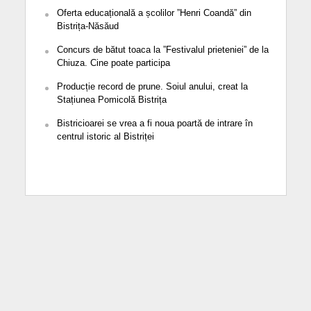
Oferta educațională a școlilor ”Henri Coandă” din
Bistrița-Năsăud
Concurs de bătut toaca la ”Festivalul prieteniei” de la
Chiuza. Cine poate participa
Producție record de prune. Soiul anului, creat la
Stațiunea Pomicolă Bistrița
Bistricioarei se vrea a fi noua poartă de intrare în
centrul istoric al Bistriței