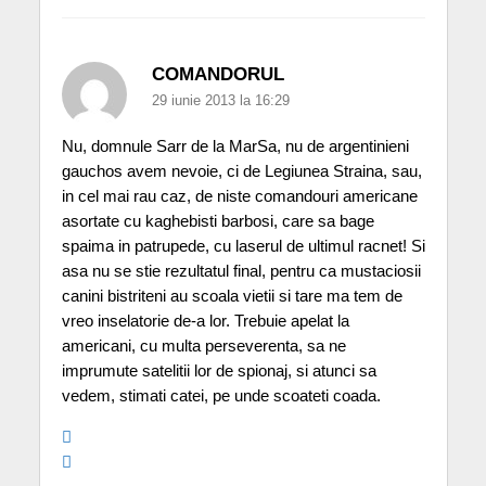
COMANDORUL
29 iunie 2013 la 16:29
Nu, domnule Sarr de la MarSa, nu de argentinieni
gauchos avem nevoie, ci de Legiunea Straina, sau,
in cel mai rau caz, de niste comandouri americane
asortate cu kaghebisti barbosi, care sa bage
spaima in patrupede, cu laserul de ultimul racnet! Si
asa nu se stie rezultatul final, pentru ca mustaciosii
canini bistriteni au scoala vietii si tare ma tem de
vreo inselatorie de-a lor. Trebuie apelat la
americani, cu multa perseverenta, sa ne
imprumute satelitii lor de spionaj, si atunci sa
vedem, stimati catei, pe unde scoateti coada.