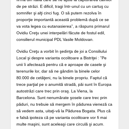
de pe străzi. E dificil, tragi într-unul cu un cartuş cu
somnifer şi alţi cinci fug. O să putem rezolva în
proporţie importantă această problemă după ce se
va vota legea cu eutanasierea”, a răspuns primarul
Ovidiu Creţu unei interpelări făcute de fostul edil,
consilierul municipal PDL Vasile Moldovan.
Ovidiu Creţu a vorbit în şedinţa de joi a Consiliului
Local şi despre varianta ocolitoare a Bistriţei : ”Pe
unii îi afectează pentru că e aproape de casele şi
terenurile lor, dar să ne gândim la binele celor
80.000 de cetăţeni, nu la binele propriu. Faptul că
trece parţial pe o anumită stradă, păi sunt în Europa
autostrăzi care trec prin oraş. La Viena, la
Barcelona. Sunt nenumărate şosele care trec prin
păduri, nu trebuie să mergem în pădurea vieneză ca
să vedem asta, uitaţi-vă la Pădurea Bogata. Plus că
e falsă ipoteza că pe varianta ocolitoare vor fi mai
multe maşini, sunt aceleaşi care circulă şi acum.