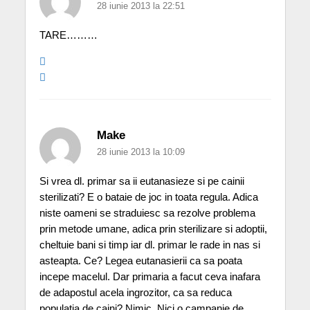
28 iunie 2013 la 22:51
TARE………
Make
28 iunie 2013 la 10:09
Si vrea dl. primar sa ii eutanasieze si pe cainii
sterilizati? E o bataie de joc in toata regula. Adica
niste oameni se straduiesc sa rezolve problema
prin metode umane, adica prin sterilizare si adoptii,
cheltuie bani si timp iar dl. primar le rade in nas si
asteapta. Ce? Legea eutanasierii ca sa poata
incepe macelul. Dar primaria a facut ceva inafara
de adapostul acela ingrozitor, ca sa reduca
populatia de caini? Nimic. Nici o campanie de