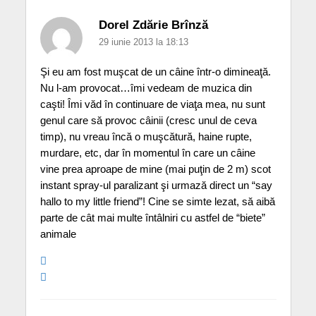
Dorel Zdărie Brînză
29 iunie 2013 la 18:13
Şi eu am fost muşcat de un câine într-o dimineaţă.
Nu l-am provocat…îmi vedeam de muzica din
caşti! Îmi văd în continuare de viaţa mea, nu sunt
genul care să provoc câinii (cresc unul de ceva
timp), nu vreau încă o muşcătură, haine rupte,
murdare, etc, dar în momentul în care un câine
vine prea aproape de mine (mai puţin de 2 m) scot
instant spray-ul paralizant şi urmază direct un “say
hallo to my little friend”! Cine se simte lezat, să aibă
parte de cât mai multe întâlniri cu astfel de “biete”
animale