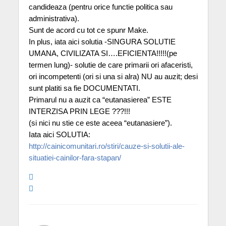
candideaza (pentru orice functie politica sau
administrativa).
Sunt de acord cu tot ce spunr Make.
In plus, iata aici solutia -SINGURA SOLUTIE
UMANA, CIVILIZATA SI….EFICIENTA!!!!!(pe
termen lung)- solutie de care primarii ori afaceristi,
ori incompetenti (ori si una si alra) NU au auzit; desi
sunt platiti sa fie DOCUMENTATI.
Primarul nu a auzit ca “eutanasierea” ESTE
INTERZISA PRIN LEGE ???!!!
(si nici nu stie ce este aceea “eutanasiere”).
Iata aici SOLUTIA:
http://cainicomunitari.ro/stiri/cauze-si-solutii-ale-
situatiei-cainilor-fara-stapan/