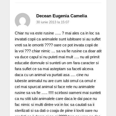
Decean Eugenia Camelia
30 iunie 2013 la 15:07
Chiar nu va este rusine ….. ? mai ales ca in loc sa
invatati copii ca animalele sunt iubitoare si au suflet
vreti sa le omoriti ???? oare ce pot invata copii de
la voi ??? chiar nimic … sa va fie rusine ca doar atit
va duce capul si nu puteti mai mult …. nu ati primit
educatie domnule si sunteti un om fara caracter si
fara suflet ce sa mai asteptam sa faceti alceva
daca cu un animal va purtati asa …. cine nu
iubeste animalul nu are cum iubi omul ca omul e
cel mai spurcat animal si face rele nu animalele
rusine sa va fie ….. !!!!! scirbosi oameni mai sunteti
ca nu stiti iubi animalele care daca le dai pace nu
fac nimic si multi dintre voi in loc sa cautati sa ii
sterilizati si sa dati o coaja de piine ii loviti oare nu