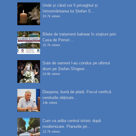
Unde și când vor fi priveghiul și
înmormântarea lui Ștefan S...
24.7k views
Bilete de tratament balnear în stațiuni prin
Casa de Pensii:...
15.7k views
Sute de oameni l-au condus pe ultimul
drum pe Ștefan Sîngeor...
14.8k views
Diaspora, bună de plată. Fiscul verifică
veniturile obținute...
14k views
Cum va arăta centrul istoric după
modernizare. Planurile pri...
12.7k views