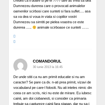
credeti ca ii doare si pe ei ???? tare as vrea sa dea
Dumnezeu durerea care o provocati animalelor
oamenilor scirbosi care sunteti si fara suflet…. asa
sa va dea si voua in viata si copiilor vostri
Dumnezeu sa simtiti pe pielea voastra ce este
durerea …..
animale scirboase ce sunteti ……
COMANDORUL
30 iunie 2013 la 16:45
De unde stiti ca nu am primit educatie si nu am
caracter? Se pare ca dv. n-ati prea primit, vizavi de
vocabularul pe care-l folositi. Nu ati inteles nimic din
ceea ce am scris, nici nu este de mirare. Eu iubesc
cainii, am doi ciobanesti, si consider ca primaria
trebuie sa captureze cainii fara stapan, dar nu sa-i