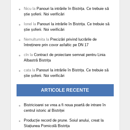
Nicu
la
Panouri la intrările în Bistrița. Ce trebuie să
știe șoferii. Noi verificări
Ionel
la
Panouri la intrările în Bistrița. Ce trebuie să
știe șoferii. Noi verificări
Nemultumita
la
Precizări privind lucrările de
întreținere prin covor asfaltic pe DN 17
cln
la
Contract de proiectare semnat pentru Linia
Albastră Bistrița
cata
la
Panouri la intrările în Bistrița. Ce trebuie să
știe șoferii. Noi verificări
ARTICOLE RECENTE
Bistricioarei se vrea a fi noua poartă de intrare în
centrul istoric al Bistriței
Producție record de prune. Soiul anului, creat la
Stațiunea Pomicolă Bistrița