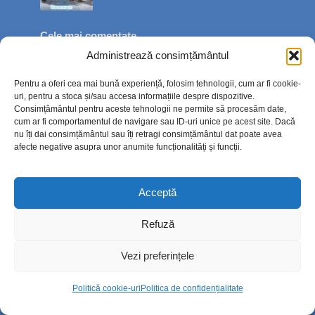
Cele mai comentate
Administrează consimțământul
Instituția Prefectului, apel pentru reducerea
consumului de...
Pentru a oferi cea mai bună experiență, folosim tehnologii, cum ar fi cookie-
2k views
uri, pentru a stoca și/sau accesa informațiile despre dispozitive.
Consimțământul pentru aceste tehnologii ne permite să procesăm date,
cum ar fi comportamentul de navigare sau ID-uri unice pe acest site. Dacă
nu îți dai consimțământul sau îți retragi consimțământul dat poate avea
Cum va arăta centrul istoric după
afecte negative asupra unor anumite funcționalități și funcții.
modernizare. Planurile pri...
12.7k views
Acceptă
Diaspora, bună de plată. Fiscul verifică
veniturile obținute...
Refuză
14k views
Vezi preferințele
Cât ne costă, de fapt, autobuzele verzi
cumpărate de Primări...
Politică cookie-uri
Politica de confidențialitate
2.8k views