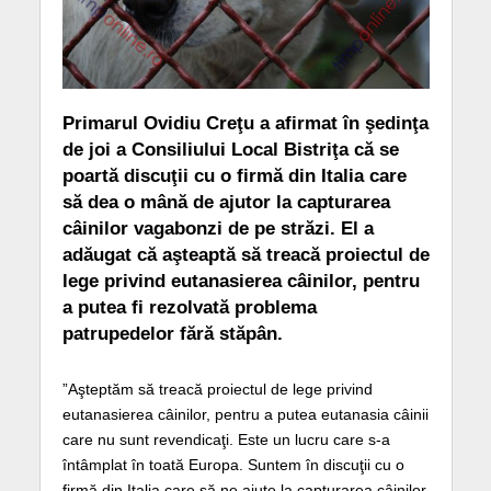
Primarul Ovidiu Creţu a afirmat în şedinţa
de joi a Consiliului Local Bistriţa că se
poartă discuţii cu o firmă din Italia care
să dea o mână de ajutor la capturarea
câinilor vagabonzi de pe străzi. El a
adăugat că aşteaptă să treacă proiectul de
lege privind eutanasierea câinilor, pentru
a putea fi rezolvată problema
patrupedelor fără stăpân.
”Aşteptăm să treacă proiectul de lege privind
eutanasierea câinilor, pentru a putea eutanasia câinii
care nu sunt revendicaţi. Este un lucru care s-a
întâmplat în toată Europa. Suntem în discuţii cu o
firmă din Italia care să ne ajute la capturarea câinilor