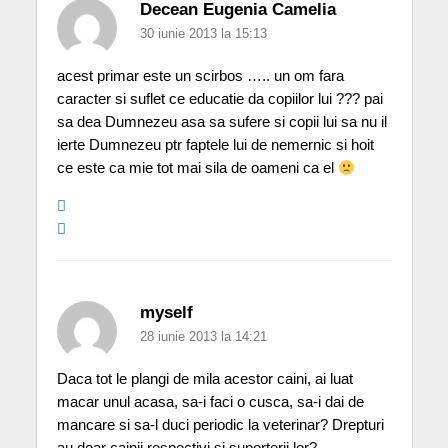
Decean Eugenia Camelia
30 iunie 2013 la 15:13
acest primar este un scirbos ….. un om fara
caracter si suflet ce educatie da copiilor lui ??? pai
sa dea Dumnezeu asa sa sufere si copii lui sa nu il
ierte Dumnezeu ptr faptele lui de nemernic si hoit
ce este ca mie tot mai sila de oameni ca el
myself
28 iunie 2013 la 14:21
Daca tot le plangi de mila acestor caini, ai luat
macar unul acasa, sa-i faci o cusca, sa-i dai de
mancare si sa-l duci periodic la veterinar? Drepturi
au doar cainii respectivi si suporterii lor?