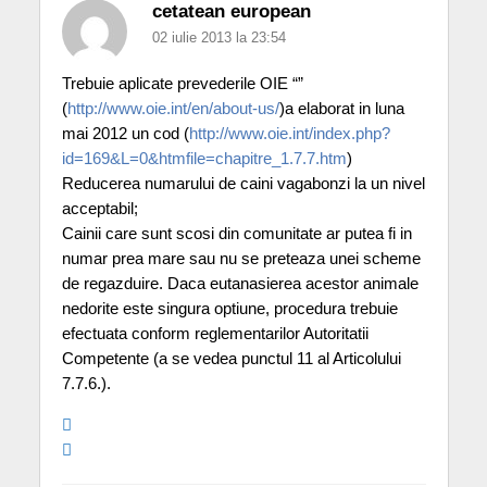
cetatean european
02 iulie 2013 la 23:54
Trebuie aplicate prevederile OIE “”
(
http://www.oie.int/en/about-us/
)a elaborat in luna
mai 2012 un cod (
http://www.oie.int/index.php?
id=169&L=0&htmfile=chapitre_1.7.7.htm
)
Reducerea numarului de caini vagabonzi la un nivel
acceptabil;
Cainii care sunt scosi din comunitate ar putea fi in
numar prea mare sau nu se preteaza unei scheme
de regazduire. Daca eutanasierea acestor animale
nedorite este singura optiune, procedura trebuie
efectuata conform reglementarilor Autoritatii
Competente (a se vedea punctul 11 al Articolului
7.7.6.).