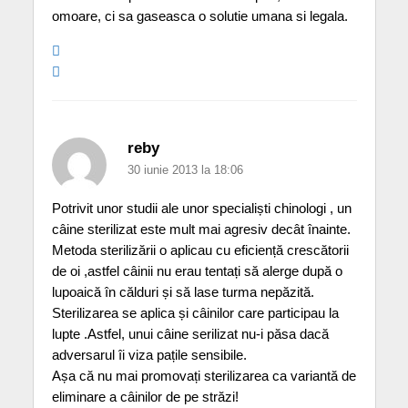
omoare, ci sa gaseasca o solutie umana si legala.
reby
30 iunie 2013 la 18:06
Potrivit unor studii ale unor specialiști chinologi , un
câine sterilizat este mult mai agresiv decât înainte.
Metoda sterilizării o aplicau cu eficiență crescătorii
de oi ,astfel câinii nu erau tentați să alerge după o
lupoaică în călduri și să lase turma nepăzită.
Sterilizarea se aplica și câinilor care participau la
lupte .Astfel, unui câine serilizat nu-i păsa dacă
adversarul îi viza pațile sensibile.
Așa că nu mai promovați sterilizarea ca variantă de
eliminare a câinilor de pe străzi!