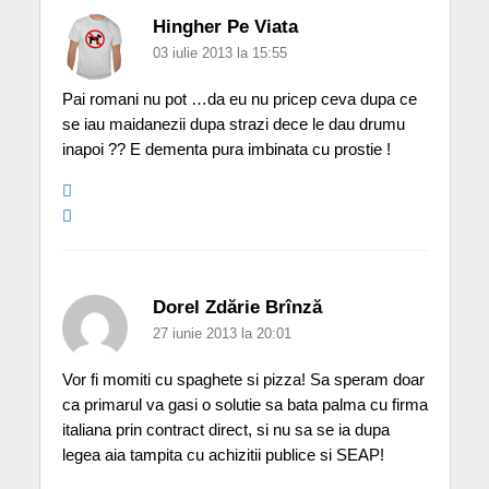
Hingher Pe Viata
03 iulie 2013 la 15:55
Pai romani nu pot …da eu nu pricep ceva dupa ce
se iau maidanezii dupa strazi dece le dau drumu
inapoi ?? E dementa pura imbinata cu prostie !
Dorel Zdărie Brînză
27 iunie 2013 la 20:01
Vor fi momiti cu spaghete si pizza! Sa speram doar
ca primarul va gasi o solutie sa bata palma cu firma
italiana prin contract direct, si nu sa se ia dupa
legea aia tampita cu achizitii publice si SEAP!