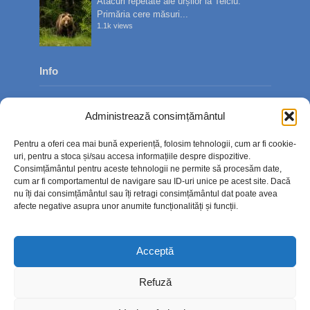
Atacuri repetate ale urșilor la Telciu.
Primăria cere măsuri...
1.1k views
Info
Despre noi
Administrează consimțământul
Publicitate
Pentru a oferi cea mai bună experiență, folosim tehnologii, cum ar fi cookie-
Contact
uri, pentru a stoca și/sau accesa informațiile despre dispozitive.
Consimțământul pentru aceste tehnologii ne permite să procesăm date,
Politica de confidențialitate
cum ar fi comportamentul de navigare sau ID-uri unice pe acest site. Dacă
nu îți dai consimțământul sau îți retragi consimțământul dat poate avea
Politică cookie-uri (UE)
afecte negative asupra unor anumite funcționalități și funcții.
Acceptă
Refuză