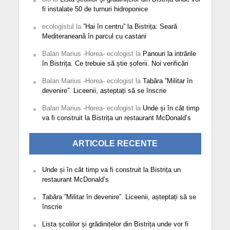
fi instalate 50 de turnuri hidroponice
ecologistul
la
”Hai în centru” la Bistrița: Seară
Mediteraneană în parcul cu castani
Balan Marius -Horea- ecologist
la
Panouri la intrările
în Bistrița. Ce trebuie să știe șoferii. Noi verificări
Balan Marius -Horea- ecologist
la
Tabăra ”Militar în
devenire”. Liceenii, așteptați să se înscrie
Balan Marius -Horea- ecologist
la
Unde și în cât timp
va fi construit la Bistrița un restaurant McDonald’s
ARTICOLE RECENTE
Unde și în cât timp va fi construit la Bistrița un
restaurant McDonald’s
Tabăra ”Militar în devenire”. Liceenii, așteptați să se
înscrie
Lista școlilor și grădinițelor din Bistrița unde vor fi