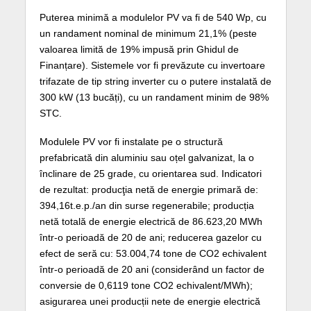
Puterea minimă a modulelor PV va fi de 540 Wp, cu
un randament nominal de minimum 21,1% (peste
valoarea limită de 19% impusă prin Ghidul de
Finanțare). Sistemele vor fi prevăzute cu invertoare
trifazate de tip string inverter cu o putere instalată de
300 kW (13 bucăți), cu un randament minim de 98%
STC.
Modulele PV vor fi instalate pe o structură
prefabricată din aluminiu sau oțel galvanizat, la o
înclinare de 25 grade, cu orientarea sud. Indicatori
de rezultat: producţia netă de energie primară de:
394,16t.e.p./an din surse regenerabile; producția
netă totală de energie electrică de 86.623,20 MWh
într-o perioadă de 20 de ani; reducerea gazelor cu
efect de seră cu: 53.004,74 tone de CO2 echivalent
într-o perioadă de 20 ani (considerând un factor de
conversie de 0,6119 tone CO2 echivalent/MWh);
asigurarea unei producții nete de energie electrică