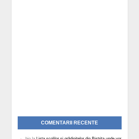
COMENTARII RECENTE
bio
la
Lista școlilor și grădinițelor din Bistrița unde vor