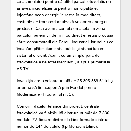
cu acumulatori pentru că altfel parcul fotovolatic nu
ar avea nicio eficiență pentru municipalitate.
Injectând acea energie în rețea în mod direct,
costurile de transport anulează valoarea energiei
produse. Dacă avem acumulatori acolo, în zona
parcului, putem vinde în mod direct energia produsă,
către consumatorii din Parcul Industrial, iar noi cu ce
încasăm plătim iluminatul public și atunci facem
sistemul eficient. Acum, cu un simplu parc de
fotovoltaice este total ineficient”, a spus primarul la
AS TV.
Investiția are o valoare totală de 25.305.339,51 lei și
ar urma să fie acoperită prin Fondul pentru
Modernizare (Programul nr. 1).
Conform datelor tehnice din proiect, centrala
fotovoltaică va fi alcătuită dintr-un număr de 7.336
module PV, fiecare dintre ele fiind formate dintr-un
număr de 144 de celule (tip Monocristaline).