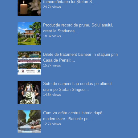
înmormântarea lui Ștefan S...
24.7k views
Producție record de prune. Soiul anului,
creat la Stațiunea...
18.3k views
Bilete de tratament balnear în stațiuni prin
Casa de Pensii:...
15.7k views
Sute de oameni l-au condus pe ultimul
drum pe Ștefan Sîngeor...
14.8k views
Cum va arăta centrul istoric după
modernizare. Planurile pri...
12.7k views