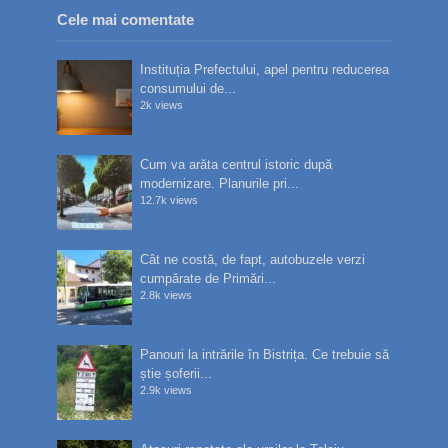
Cele mai comentate
Instituția Prefectului, apel pentru reducerea
consumului de...
2k views
Cum va arăta centrul istoric după
modernizare. Planurile pri...
12.7k views
Cât ne costă, de fapt, autobuzele verzi
cumpărate de Primări...
2.8k views
Panouri la intrările în Bistrița. Ce trebuie să
știe șoferii...
2.9k views