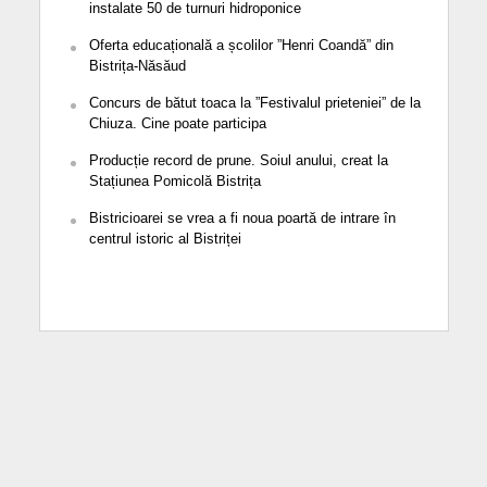
instalate 50 de turnuri hidroponice
Oferta educațională a școlilor ”Henri Coandă” din
Bistrița-Năsăud
Concurs de bătut toaca la ”Festivalul prieteniei” de la
Chiuza. Cine poate participa
Producție record de prune. Soiul anului, creat la
Stațiunea Pomicolă Bistrița
Bistricioarei se vrea a fi noua poartă de intrare în
centrul istoric al Bistriței