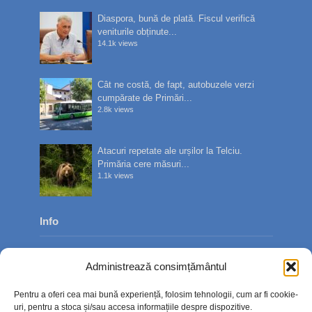
Diaspora, bună de plată. Fiscul verifică
veniturile obținute...
14.1k views
Cât ne costă, de fapt, autobuzele verzi
cumpărate de Primări...
2.8k views
Atacuri repetate ale urșilor la Telciu.
Primăria cere măsuri...
1.1k views
Info
Despre noi
Administrează consimțământul
Publicitate
Pentru a oferi cea mai bună experiență, folosim tehnologii, cum ar fi cookie-
Contact
uri, pentru a stoca și/sau accesa informațiile despre dispozitive.