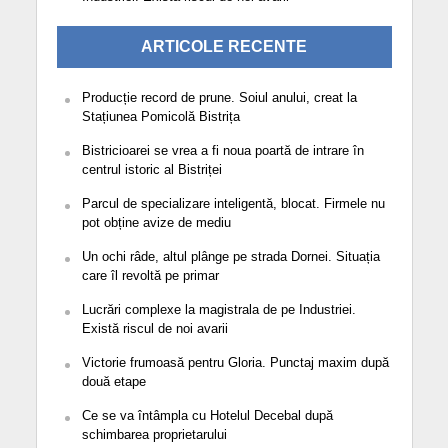
ARTICOLE RECENTE
Producție record de prune. Soiul anului, creat la
Stațiunea Pomicolă Bistrița
Bistricioarei se vrea a fi noua poartă de intrare în
centrul istoric al Bistriței
Parcul de specializare inteligentă, blocat. Firmele nu
pot obține avize de mediu
Un ochi râde, altul plânge pe strada Dornei. Situația
care îl revoltă pe primar
Lucrări complexe la magistrala de pe Industriei.
Există riscul de noi avarii
Victorie frumoasă pentru Gloria. Punctaj maxim după
două etape
Ce se va întâmpla cu Hotelul Decebal după
schimbarea proprietarului