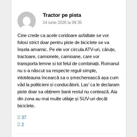
Tractor pe pista
14 iunie 2026 la 09:35
Cine crede ca acele coridoare asfaltate se vor
folosi strict doar pentru piste de biciclete se va
înșela amarnic. Pe ele vor circula ATV-uri, căruțe,
tractoare, camionete, camioane, care vor
transporta lemne si tot felul de combinații. Romanul
nu s-a născut sa respecte reguli simple,
intotdeauna încearcă sa o șmecherească așa cum
văd la politicieni si conducătorii. Las’ ca le declaram
piste doar sa obținem banii restul nu contează. Aia
din zona au mai multe utilaje și SUV-uri decât
biciclete.
37
2