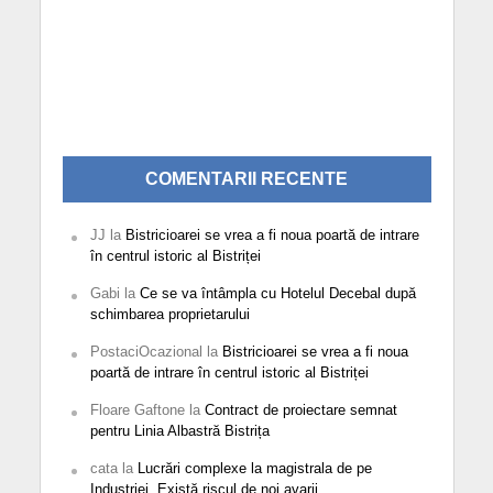
COMENTARII RECENTE
JJ
la
Bistricioarei se vrea a fi noua poartă de intrare
în centrul istoric al Bistriței
Gabi
la
Ce se va întâmpla cu Hotelul Decebal după
schimbarea proprietarului
PostaciOcazional
la
Bistricioarei se vrea a fi noua
poartă de intrare în centrul istoric al Bistriței
Floare Gaftone
la
Contract de proiectare semnat
pentru Linia Albastră Bistrița
cata
la
Lucrări complexe la magistrala de pe
Industriei. Există riscul de noi avarii