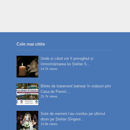
Cele mai citite
Unde și când vor fi priveghiul și
înmormântarea lui Ștefan S...
24.7k views
Bilete de tratament balnear în stațiuni prin
Casa de Pensii:...
15.7k views
Sute de oameni l-au condus pe ultimul
drum pe Ștefan Sîngeor...
14.8k views