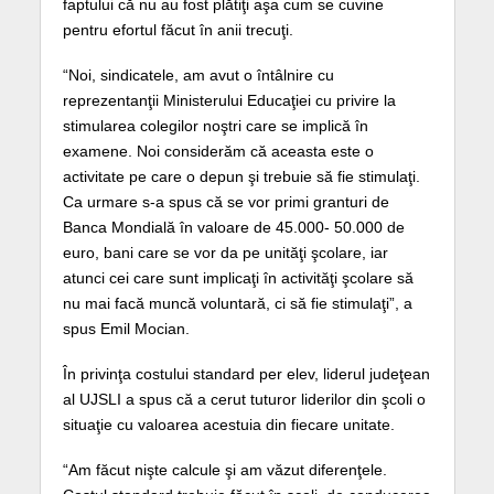
faptului că nu au fost plătiţi aşa cum se cuvine
pentru efortul făcut în anii trecuţi.
“Noi, sindicatele, am avut o întâlnire cu
reprezentanţii Ministerului Educaţiei cu privire la
stimularea colegilor noştri care se implică în
examene. Noi considerăm că aceasta este o
activitate pe care o depun şi trebuie să fie stimulaţi.
Ca urmare s-a spus că se vor primi granturi de
Banca Mondială în valoare de 45.000- 50.000 de
euro, bani care se vor da pe unităţi şcolare, iar
atunci cei care sunt implicaţi în activităţi şcolare să
nu mai facă muncă voluntară, ci să fie stimulaţi”, a
spus Emil Mocian.
În privinţa costului standard per elev, liderul judeţean
al UJSLI a spus că a cerut tuturor liderilor din şcoli o
situaţie cu valoarea acestuia din fiecare unitate.
“Am făcut nişte calcule şi am văzut diferenţele.