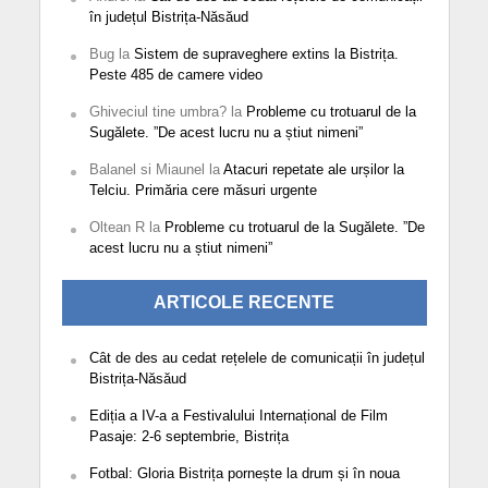
în județul Bistrița-Năsăud
Bug
la
Sistem de supraveghere extins la Bistrița.
Peste 485 de camere video
Ghiveciul tine umbra?
la
Probleme cu trotuarul de la
Sugălete. ”De acest lucru nu a știut nimeni”
Balanel si Miaunel
la
Atacuri repetate ale urșilor la
Telciu. Primăria cere măsuri urgente
Oltean R
la
Probleme cu trotuarul de la Sugălete. ”De
acest lucru nu a știut nimeni”
ARTICOLE RECENTE
Cât de des au cedat rețelele de comunicații în județul
Bistrița-Năsăud
Ediția a IV-a a Festivalului Internațional de Film
Pasaje: 2-6 septembrie, Bistrița
Fotbal: Gloria Bistrița pornește la drum și în noua