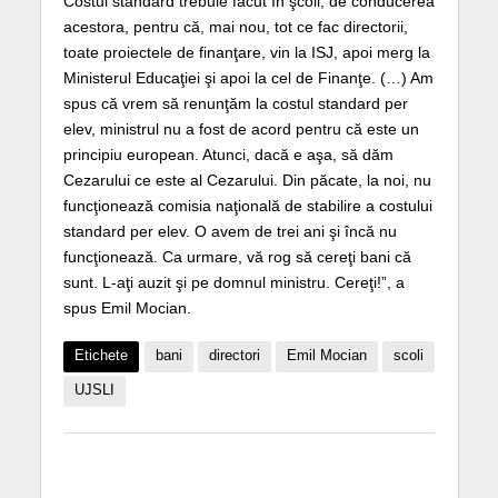
Costul standard trebuie făcut în şcoli, de conducerea
acestora, pentru că, mai nou, tot ce fac directorii,
toate proiectele de finanţare, vin la ISJ, apoi merg la
Ministerul Educaţiei şi apoi la cel de Finanţe. (…) Am
spus că vrem să renunţăm la costul standard per
elev, ministrul nu a fost de acord pentru că este un
principiu european. Atunci, dacă e aşa, să dăm
Cezarului ce este al Cezarului. Din păcate, la noi, nu
funcţionează comisia naţională de stabilire a costului
standard per elev. O avem de trei ani şi încă nu
funcţionează. Ca urmare, vă rog să cereţi bani că
sunt. L-aţi auzit şi pe domnul ministru. Cereţi!”, a
spus Emil Mocian.
Etichete
bani
directori
Emil Mocian
scoli
UJSLI