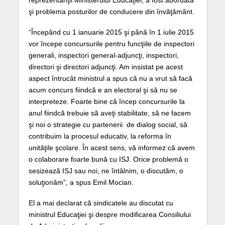
reprezentanţii Ministerului Educaţiei, a fost abordată
şi problema posturilor de conducere din învăţământ.
“Începând cu 1 ianuarie 2015 şi până în 1 iulie 2015
vor începe concursurile pentru funcţiile de inspectori
generali, inspectori general-adjuncţi, inspectori,
directori şi directori adjuncţi. Am insistat pe acest
aspect întrucât ministrul a spus că nu a vrut să facă
acum concurs fiindcă e an electoral şi să nu se
interpreteze. Foarte bine că încep concursurile la
anul fiindcă trebuie să aveţi stabilitate, să ne facem
şi noi o strategie cu partenerii de dialog social, să
contribuim la procesul educativ, la reforma în
unităţile şcolare. În acest sens, vă informez că avem
o colaborare foarte bună cu ISJ. Orice problemă o
sesizează ISJ sau noi, ne întâlnim, o discutăm, o
soluţionăm”, a spus Emil Mocian.
El a mai declarat că sindicatele au discutat cu
ministrul Educaţiei şi despre modificarea Consiliului