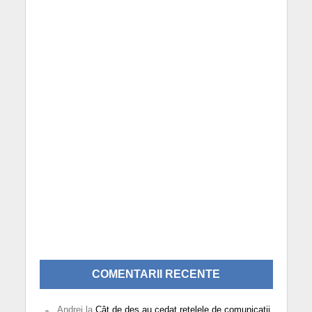
COMENTARII RECENTE
Andrei
la
Cât de des au cedat rețelele de comunicații