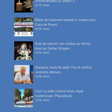
înmormântarea lui Ștefan S...
24.7k views
Bilete de tratament balnear în stațiuni prin
Casa de Pensii:...
15.5k views
Sute de oameni l-au condus pe ultimul
drum pe Ștefan Sîngeor...
14.5k views
Diaspora, bună de plată. Fiscul verifică
veniturile obținute...
13.9k views
Cum va arăta centrul istoric după
modernizare. Planurile pri...
12.5k views