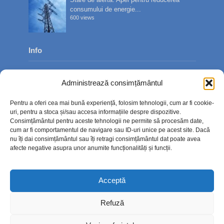
consumului de energie...
600 views
Info
Despre noi
Administrează consimțământul
Publicitate
Pentru a oferi cea mai bună experiență, folosim tehnologii, cum ar fi cookie-
Contact
uri, pentru a stoca și/sau accesa informațiile despre dispozitive.
Consimțământul pentru aceste tehnologii ne permite să procesăm date,
Politica de confidențialitate
cum ar fi comportamentul de navigare sau ID-uri unice pe acest site. Dacă
nu îți dai consimțământul sau îți retragi consimțământul dat poate avea
Politică cookie-uri (UE)
afecte negative asupra unor anumite funcționalități și funcții.
Acceptă
Refuză