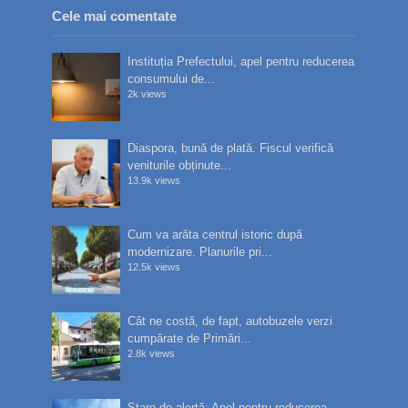
Cele mai comentate
Instituția Prefectului, apel pentru reducerea
consumului de...
2k views
Diaspora, bună de plată. Fiscul verifică
veniturile obținute...
13.9k views
Cum va arăta centrul istoric după
modernizare. Planurile pri...
12.5k views
Cât ne costă, de fapt, autobuzele verzi
cumpărate de Primări...
2.8k views
Stare de alertă: Apel pentru reducerea