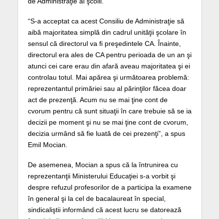
de Administraţie al şcolii.
“S-a acceptat ca acest Consiliu de Administraţie să
aibă majoritatea simplă din cadrul unităţii şcolare în
sensul că directorul va fi preşedintele CA. Înainte,
directorul era ales de CA pentru perioada de un an şi
atunci cei care erau din afară aveau majoritatea şi ei
controlau totul. Mai apărea şi următoarea problemă:
reprezentantul primăriei sau al părinţilor făcea doar
act de prezenţă. Acum nu se mai ţine cont de
cvorum pentru că sunt situaţii în care trebuie să se ia
decizii pe moment şi nu se mai ţine cont de cvorum,
decizia urmând să fie luată de cei prezenţi”, a spus
Emil Mocian.
De asemenea, Mocian a spus că la întrunirea cu
reprezentanţii Ministerului Educaţiei s-a vorbit şi
despre refuzul profesorilor de a participa la examene
în general şi la cel de bacalaureat în special,
sindicaliştii informând că acest lucru se datorează