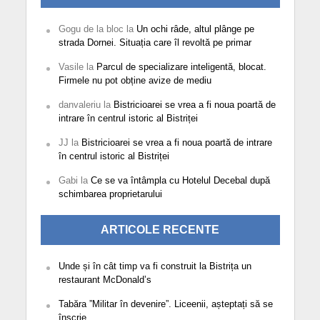
Gogu de la bloc
la
Un ochi râde, altul plânge pe
strada Dornei. Situația care îl revoltă pe primar
Vasile
la
Parcul de specializare inteligentă, blocat.
Firmele nu pot obține avize de mediu
danvaleriu
la
Bistricioarei se vrea a fi noua poartă de
intrare în centrul istoric al Bistriței
JJ
la
Bistricioarei se vrea a fi noua poartă de intrare
în centrul istoric al Bistriței
Gabi
la
Ce se va întâmpla cu Hotelul Decebal după
schimbarea proprietarului
ARTICOLE RECENTE
Unde și în cât timp va fi construit la Bistrița un
restaurant McDonald’s
Tabăra ”Militar în devenire”. Liceenii, așteptați să se
înscrie