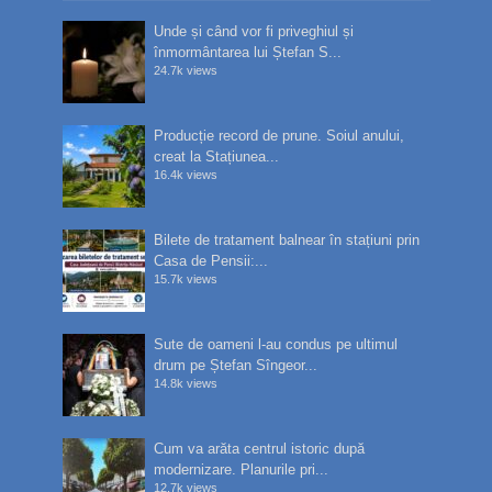
Unde și când vor fi priveghiul și
înmormântarea lui Ștefan S...
24.7k views
Producție record de prune. Soiul anului,
creat la Stațiunea...
16.4k views
Bilete de tratament balnear în stațiuni prin
Casa de Pensii:...
15.7k views
Sute de oameni l-au condus pe ultimul
drum pe Ștefan Sîngeor...
14.8k views
Cum va arăta centrul istoric după
modernizare. Planurile pri...
12.7k views