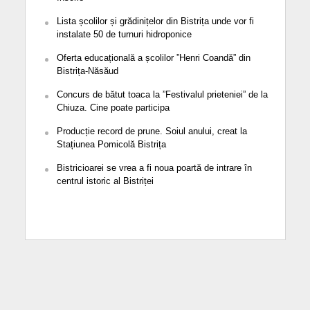
Lista școlilor și grădinițelor din Bistrița unde vor fi
instalate 50 de turnuri hidroponice
Oferta educațională a școlilor ”Henri Coandă” din
Bistrița-Năsăud
Concurs de bătut toaca la ”Festivalul prieteniei” de la
Chiuza. Cine poate participa
Producție record de prune. Soiul anului, creat la
Stațiunea Pomicolă Bistrița
Bistricioarei se vrea a fi noua poartă de intrare în
centrul istoric al Bistriței