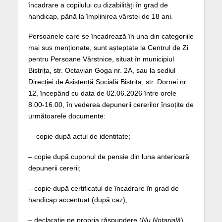
încadrare a copilului cu dizabilități în grad de
handicap, până la împlinirea vârstei de 18 ani.
Persoanele care se încadrează în una din categoriile
mai sus menționate, sunt așteptate la Centrul de Zi
pentru Persoane Vârstnice, situat în municipiul
Bistrița, str. Octavian Goga nr. 2A, sau la sediul
Direcției de Asistență Socială Bistrița, str. Dornei nr.
12, începând cu data de 02.06.2026 între orele
8.00-16.00, în vederea depunerii cererilor însoțite de
următoarele documente:
– copie după actul de identitate;
– copie după cuponul de pensie din luna anterioară
depunerii cererii;
– copie după certificatul de încadrare în grad de
handicap accentuat (după caz);
– declarație pe propria răspundere (
Nu Notarială
)