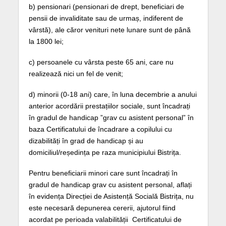
b) pensionari (pensionari de drept, beneficiari de
pensii de invaliditate sau de urmaș, indiferent de
vârstă), ale căror venituri nete lunare sunt de până
la 1800 lei;
c) persoanele cu vârsta peste 65 ani, care nu
realizează nici un fel de venit;
d) minorii (0-18 ani) care, în luna decembrie a anului
anterior acordării prestațiilor sociale, sunt încadrați
în gradul de handicap ”grav cu asistent personal” în
baza Certificatului de încadrare a copilului cu
dizabilități în grad de handicap și au
domiciliul/reședința pe raza municipiului Bistrița.
Pentru beneficiarii minori care sunt încadrați în
gradul de handicap grav cu asistent personal, aflați
în evidența Direcției de Asistență Socială Bistrița, nu
este necesară depunerea cererii, ajutorul fiind
acordat pe perioada valabilității Certificatului de