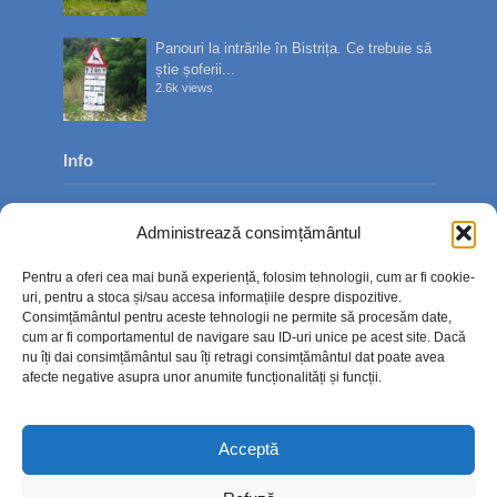
Panouri la intrările în Bistrița. Ce trebuie să
știe șoferii...
2.6k views
Info
Despre noi
Administrează consimțământul
Publicitate
Pentru a oferi cea mai bună experiență, folosim tehnologii, cum ar fi cookie-
Contact
uri, pentru a stoca și/sau accesa informațiile despre dispozitive.
Consimțământul pentru aceste tehnologii ne permite să procesăm date,
Politica de confidențialitate
cum ar fi comportamentul de navigare sau ID-uri unice pe acest site. Dacă
nu îți dai consimțământul sau îți retragi consimțământul dat poate avea
Politică cookie-uri (UE)
afecte negative asupra unor anumite funcționalități și funcții.
Acceptă