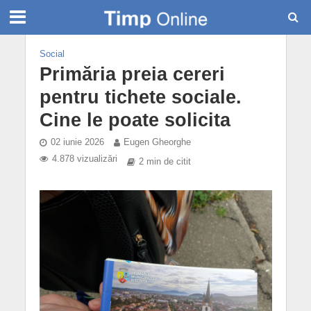
Social
Primăria preia cereri
pentru tichete sociale.
Cine le poate solicita
02 iunie 2026
Eugen Gheorghe
4.878 vizualizări
2 min de citit