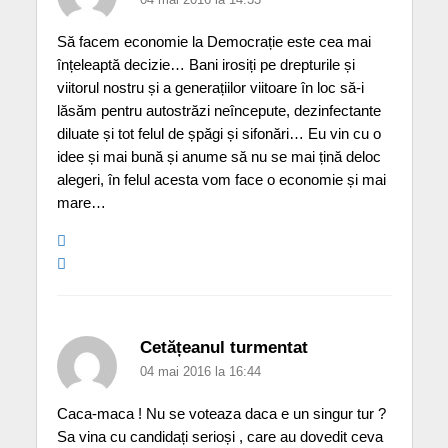
Să facem economie la Democrație este cea mai
înțeleaptă decizie… Bani irosiți pe drepturile și
viitorul nostru și a generațiilor viitoare în loc să-i
lăsăm pentru autostrăzi neîncepute, dezinfectante
diluate și tot felul de șpăgi și sifonări… Eu vin cu o
idee și mai bună și anume să nu se mai țină deloc
alegeri, în felul acesta vom face o economie și mai
mare…
Cetățeanul turmentat
04 mai 2016 la 16:44
Caca-maca ! Nu se voteaza daca e un singur tur ?
Sa vina cu candidați serioși , care au dovedit ceva