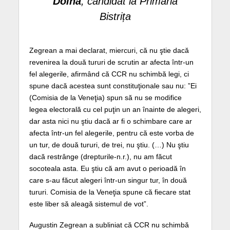
Dolha
, candidat la Primăria
Bistrița
Zegrean a mai declarat, miercuri, că nu ştie dacă
revenirea la două tururi de scrutin ar afecta într-un
fel alegerile, afirmând că CCR nu schimbă legi, ci
spune dacă acestea sunt constituţionale sau nu: ”Ei
(Comisia de la Veneţia) spun să nu se modifice
legea electorală cu cel puţin un an înainte de alegeri,
dar asta nici nu ştiu dacă ar fi o schimbare care ar
afecta într-un fel alegerile, pentru că este vorba de
un tur, de două tururi, de trei, nu ştiu. (…) Nu ştiu
dacă restrânge (drepturile-n.r.), nu am făcut
socoteala asta. Eu ştiu că am avut o perioadă în
care s-au făcut alegeri într-un singur tur, în două
tururi. Comisia de la Veneţia spune că fiecare stat
este liber să aleagă sistemul de vot”.
Augustin Zegrean a subliniat că CCR nu schimbă