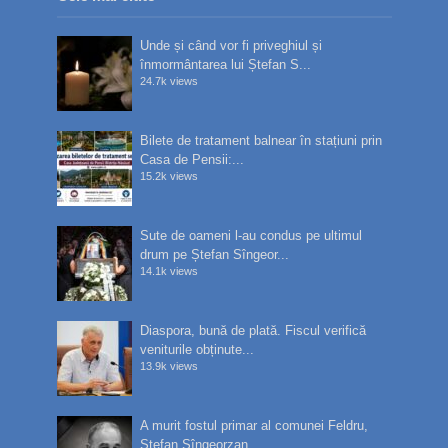
Unde și când vor fi priveghiul și
înmormântarea lui Ștefan S...
24.7k views
Bilete de tratament balnear în stațiuni prin
Casa de Pensii:...
15.2k views
Sute de oameni l-au condus pe ultimul
drum pe Ștefan Sîngeor...
14.1k views
Diaspora, bună de plată. Fiscul verifică
veniturile obținute...
13.9k views
A murit fostul primar al comunei Feldru,
Ștefan Sîngeorzan