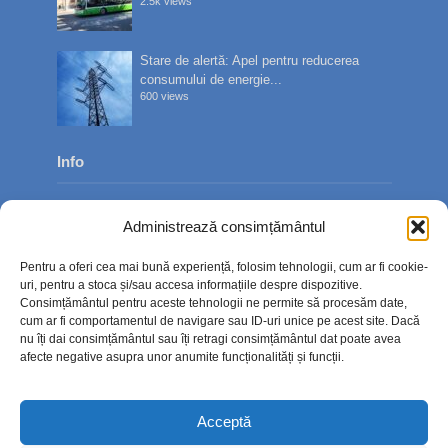
2.5k views
Stare de alertă: Apel pentru reducerea
consumului de energie...
600 views
Info
Despre noi
Administrează consimțământul
Publicitate
Pentru a oferi cea mai bună experiență, folosim tehnologii, cum ar fi cookie-
Contact
uri, pentru a stoca și/sau accesa informațiile despre dispozitive.
Consimțământul pentru aceste tehnologii ne permite să procesăm date,
Politica de confidențialitate
cum ar fi comportamentul de navigare sau ID-uri unice pe acest site. Dacă
nu îți dai consimțământul sau îți retragi consimțământul dat poate avea
Politică cookie-uri (UE)
afecte negative asupra unor anumite funcționalități și funcții.
Acceptă