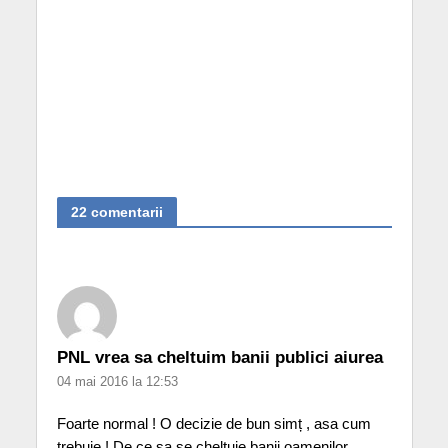
22 comentarii
PNL vrea sa cheltuim banii publici aiurea
04 mai 2016 la 12:53
Foarte normal ! O decizie de bun simț , asa cum
trebuie ! De ce sa se cheltuie banii oamenilor