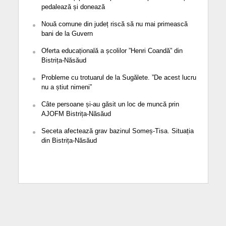
pedalează și donează
Nouă comune din județ riscă să nu mai primească
bani de la Guvern
Oferta educațională a școlilor ”Henri Coandă” din
Bistrița-Năsăud
Probleme cu trotuarul de la Sugălete. ”De acest lucru
nu a știut nimeni”
Câte persoane și-au găsit un loc de muncă prin
AJOFM Bistrița-Năsăud
Seceta afectează grav bazinul Someș-Tisa. Situația
din Bistrița-Năsăud