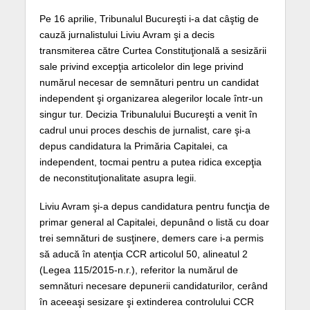
Pe 16 aprilie, Tribunalul Bucureşti i-a dat câştig de
cauză jurnalistului Liviu Avram şi a decis
transmiterea către Curtea Constituţională a sesizării
sale privind excepţia articolelor din lege privind
numărul necesar de semnături pentru un candidat
independent şi organizarea alegerilor locale într-un
singur tur. Decizia Tribunalului Bucureşti a venit în
cadrul unui proces deschis de jurnalist, care şi-a
depus candidatura la Primăria Capitalei, ca
independent, tocmai pentru a putea ridica excepţia
de neconstituţionalitate asupra legii.
Liviu Avram şi-a depus candidatura pentru funcţia de
primar general al Capitalei, depunând o listă cu doar
trei semnături de susţinere, demers care i-a permis
să aducă în atenţia CCR articolul 50, alineatul 2
(Legea 115/2015-n.r.), referitor la numărul de
semnături necesare depunerii candidaturilor, cerând
în aceeaşi sesizare şi extinderea controlului CCR