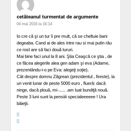
cetăteanul turmentat de argumente
04 mai 2016 la 16:14
Io cre că şi un tur îi pre mult, că se cheltuie bani
degeaba. Cand ai de ales intre rau si mai putin rău
ce rost are să faci două tururi.
Mai bine faci unul la 8 ani. Ştia Ceaşcă ce ştia , de
ce făcea alegerile alea gen adam şi eva (Adame,
prezentându-i-o pe Eva: alegeţi soţie).
Cât despre domnu Zăgrean (prezidentul , fireste), la
un venit lunar de peste 5000 euro , flueră: dacă
ninge, dacă plouă, mi-….. .am luat bundiţă nouă.
Peste 3 luni sunt la pensiiii specialeeeeee ! Ura
băieţii.