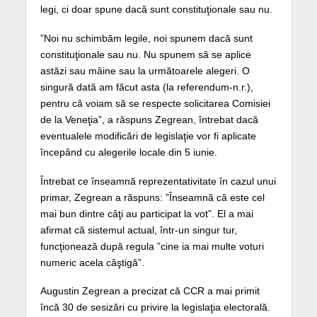
legi, ci doar spune dacă sunt constituţionale sau nu.
”Noi nu schimbăm legile, noi spunem dacă sunt
constituţionale sau nu. Nu spunem să se aplice
astăzi sau mâine sau la următoarele alegeri. O
singură dată am făcut asta (la referendum-n.r.),
pentru că voiam să se respecte solicitarea Comisiei
de la Veneţia”, a răspuns Zegrean, întrebat dacă
eventualele modificări de legislaţie vor fi aplicate
începând cu alegerile locale din 5 iunie.
Întrebat ce înseamnă reprezentativitate în cazul unui
primar, Zegrean a răspuns: ”Înseamnă că este cel
mai bun dintre câţi au participat la vot”. El a mai
afirmat că sistemul actual, într-un singur tur,
funcţionează după regula ”cine ia mai multe voturi
numeric acela câştigă”.
Augustin Zegrean a precizat că CCR a mai primit
încă 30 de sesizări cu privire la legislaţia electorală.