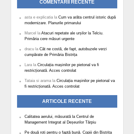
COMENTARII RECENTE
asta e explicatia
la
Cum va arăta centrul istoric după
modernizare. Planurile primarului
Marcel
la
Atacuri repetate ale urșilor la Telciu.
Primăria cere măsuri urgente
dracu
la
Cât ne costă, de fapt, autobuzele verzi
cumpărate de Primăria Bistrița
Lara
la
Circulația mașinilor pe pietonal va fi
restricționată. Acces controlat
Tataia si arama
la
Circulația mașinilor pe pietonal va
fi restricționată. Acces controlat
ARTICOLE RECENTE
Calitatea aerului, măsurată la Centrul de
Management Integrat al Deșeurilor Tărpiu
Pe două roți pentru o faptă bună. Copiii din Bistrița