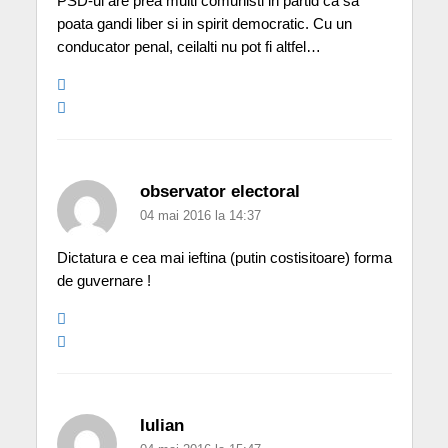
PSD-ul are prea multi comunisti in partid ca sa
poata gandi liber si in spirit democratic. Cu un
conducator penal, ceilalti nu pot fi altfel…
observator electoral
04 mai 2016 la 14:37
Dictatura e cea mai ieftina (putin costisitoare) forma
de guvernare !
Iulian