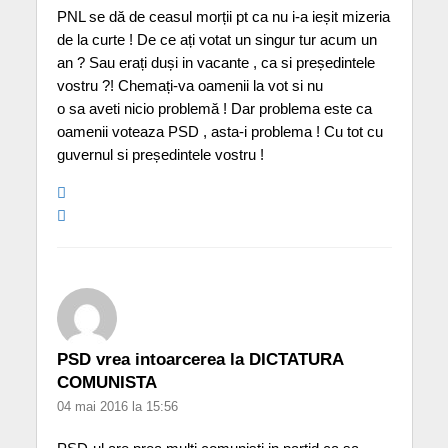
PNL se dă de ceasul morții pt ca nu i-a ieșit mizeria
de la curte ! De ce ați votat un singur tur acum un
an ? Sau erați duși in vacante , ca si președintele
vostru ?! Chemați-va oamenii la vot si nu
o sa aveti nicio problemă ! Dar problema este ca
oamenii voteaza PSD , asta-i problema ! Cu tot cu
guvernul si președintele vostru !
PSD vrea intoarcerea la DICTATURA
COMUNISTA
04 mai 2016 la 15:56