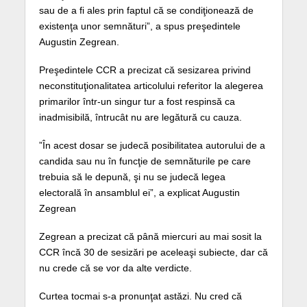
sau de a fi ales prin faptul că se condiţionează de
existenţa unor semnături”, a spus preşedintele
Augustin Zegrean.
Preşedintele CCR a precizat că sesizarea privind
neconstituţionalitatea articolului referitor la alegerea
primarilor într-un singur tur a fost respinsă ca
inadmisibilă, întrucât nu are legătură cu cauza.
”În acest dosar se judecă posibilitatea autorului de a
candida sau nu în funcţie de semnăturile pe care
trebuia să le depună, şi nu se judecă legea
electorală în ansamblul ei”, a explicat Augustin
Zegrean
Zegrean a precizat că până miercuri au mai sosit la
CCR încă 30 de sesizări pe aceleaşi subiecte, dar că
nu crede că se vor da alte verdicte.
Curtea tocmai s-a pronunţat astăzi. Nu cred că