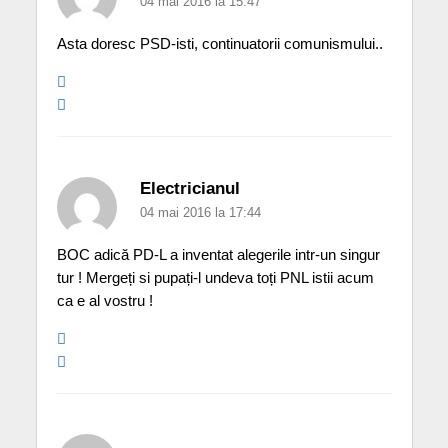
04 mai 2016 la 15:47
Asta doresc PSD-isti, continuatorii comunismului..
Electricianul
04 mai 2016 la 17:44
BOC adică PD-L a inventat alegerile intr-un singur
tur ! Mergeți si pupați-l undeva toți PNL istii acum
ca e al vostru !