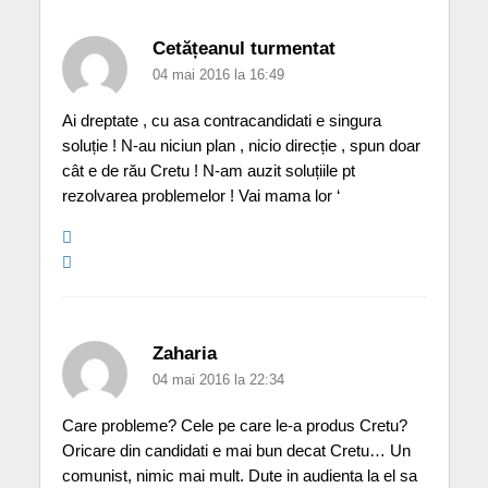
Cetățeanul turmentat
04 mai 2016 la 16:49
Ai dreptate , cu asa contracandidati e singura
soluție ! N-au niciun plan , nicio direcție , spun doar
cât e de rău Cretu ! N-am auzit soluțiile pt
rezolvarea problemelor ! Vai mama lor ‘
Zaharia
04 mai 2016 la 22:34
Care probleme? Cele pe care le-a produs Cretu?
Oricare din candidati e mai bun decat Cretu… Un
comunist, nimic mai mult. Dute in audienta la el sa