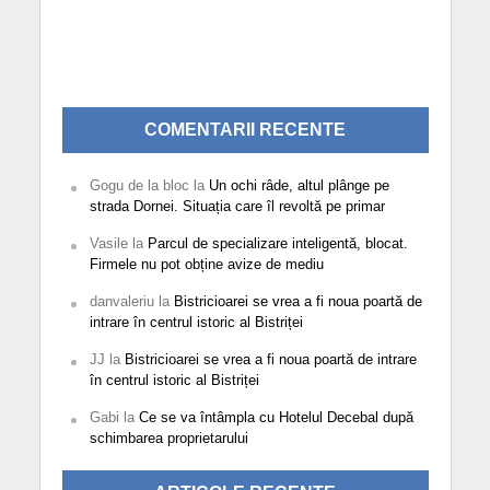
COMENTARII RECENTE
Gogu de la bloc
la
Un ochi râde, altul plânge pe
strada Dornei. Situația care îl revoltă pe primar
Vasile
la
Parcul de specializare inteligentă, blocat.
Firmele nu pot obține avize de mediu
danvaleriu
la
Bistricioarei se vrea a fi noua poartă de
intrare în centrul istoric al Bistriței
JJ
la
Bistricioarei se vrea a fi noua poartă de intrare
în centrul istoric al Bistriței
Gabi
la
Ce se va întâmpla cu Hotelul Decebal după
schimbarea proprietarului