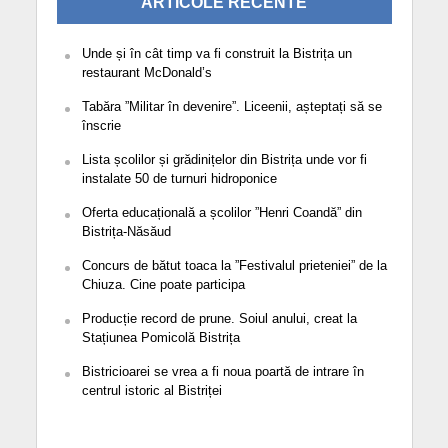
ARTICOLE RECENTE
Unde și în cât timp va fi construit la Bistrița un
restaurant McDonald’s
Tabăra ”Militar în devenire”. Liceenii, așteptați să se
înscrie
Lista școlilor și grădinițelor din Bistrița unde vor fi
instalate 50 de turnuri hidroponice
Oferta educațională a școlilor ”Henri Coandă” din
Bistrița-Năsăud
Concurs de bătut toaca la ”Festivalul prieteniei” de la
Chiuza. Cine poate participa
Producție record de prune. Soiul anului, creat la
Stațiunea Pomicolă Bistrița
Bistricioarei se vrea a fi noua poartă de intrare în
centrul istoric al Bistriței