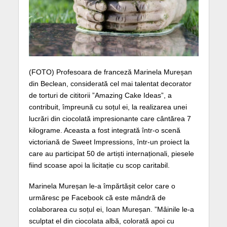
(FOTO) Profesoara de franceză Marinela Mureșan
din Beclean, considerată cel mai talentat decorator
de torturi de cititorii ”Amazing Cake Ideas”, a
contribuit, împreună cu soțul ei, la realizarea unei
lucrări din ciocolată impresionante care cântărea 7
kilograme. Aceasta a fost integrată într-o scenă
victoriană de Sweet Impressions, într-un proiect la
care au participat 50 de artiști internaționali, piesele
fiind scoase apoi la licitație cu scop caritabil.
Marinela Mureșan le-a împărtășit celor care o
urmăresc pe Facebook că este mândră de
colaborarea cu soțul ei, Ioan Mureșan. ”Mâinile le-a
sculptat el din ciocolata albă, colorată apoi cu