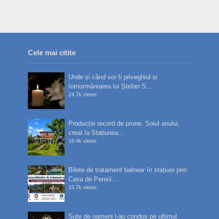
Cele mai citite
Unde și când vor fi priveghiul și
înmormântarea lui Ștefan S...
24.7k views
Producție record de prune. Soiul anului,
creat la Stațiunea...
16.4k views
Bilete de tratament balnear în stațiuni prin
Casa de Pensii:...
15.7k views
Sute de oameni l-au condus pe ultimul