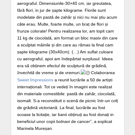
aerograful. Dimensiunile-30×40 cm, iar greutatea,
fără flori, in jur de șapte kilograme. Florile sunt
modelate din pastă de zahăr și nici nu mai știu acum
câte erau. Multe, foarte multe, un braț de flori și
frunze colorate! Pentru realizarea lor, am topit cam
11 kg de ciocolată, am format un bloc masiv din care
a sculptat mâinile și din care au rămas la final cam
șapte kilograme (30x40cm). (…) Am suflat culoare
cu aerograful, apoi am îndepărtat surplusul. Ideea
era să obținem efectul de sculptură de grădină,
învechită
de vreme și de vremuri.
Colaborarea
Sweet Impressions
a reunit lucrările a 50 de artiști
internaționali. Tot ce vedeți în imagini este realizat
din materiale comestibile: pastă de zahăr, ciocolată,
isomalt. S-a reconstituit o scenă de picnic într-un colț
de grădină victoriană. La final, lucrările au fost
scoase la licitație, iar banii obținuți au fost donați in
beneficiul unor copii bolnavi de cancer”, a explicat
Marinela Mureșan.