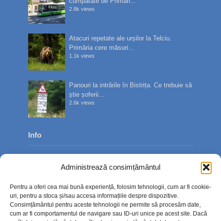
cumpărate de Primări...
2.8k views
Atacuri repetate ale urșilor la Telciu.
Primăria cere măsuri...
1.1k views
Panouri la intrările în Bistrița. Ce trebuie să
știe șoferii...
2.6k views
Info
Despre noi
Administrează consimțământul
Publicitate
Pentru a oferi cea mai bună experiență, folosim tehnologii, cum ar fi cookie-
Contact
uri, pentru a stoca și/sau accesa informațiile despre dispozitive.
Consimțământul pentru aceste tehnologii ne permite să procesăm date,
Politica de confidențialitate
cum ar fi comportamentul de navigare sau ID-uri unice pe acest site. Dacă