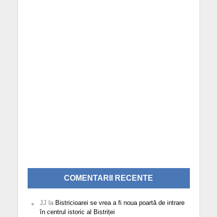
COMENTARII RECENTE
JJ
la
Bistricioarei se vrea a fi noua poartă de intrare
în centrul istoric al Bistriței