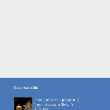
Cele mai citite
Unde și când vor fi priveghiul și
înmormântarea lui Ștefan S...
24.7k views