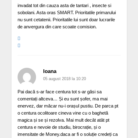
invadat tot din cauza asta de tantari , insecte si
sobolani. Asta oras SMART. Prioritatile primarului
nu sunt cetatenii. Prioritatile lui sunt doar lucrarile
de anvergura din care scoate comision.
Ioana
05 august 2018 la 10:20
Pai dacă s-ar face centura tot s-ar găsi sa
comentați altceva… Și eu sunt șofer, ma mai
enervez, dar măcar nu-i orașul pustiu. De parca pt
o centura ocolitoare cineva vine cu o baghetă
magica și se și rezolva. Mai mult decât atât pt
centura e nevoie de studiu, birocrație, și o
imensitate de Money.daca ar fi o soluție credeți ca