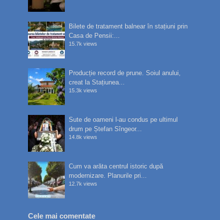
Bilete de tratament balnear în stațiuni prin
Casa de Pensii:...
15.7k views
Producție record de prune. Soiul anului,
creat la Stațiunea...
15.3k views
Sute de oameni l-au condus pe ultimul
drum pe Ștefan Sîngeor...
14.8k views
Cum va arăta centrul istoric după
modernizare. Planurile pri...
12.7k views
Cele mai comentate