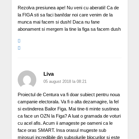
Rezolva presiunea ape! Nu veni cu aberatii! Ca de
la FIGA sti sa faci bani!dar noi care venim de la
munca mai facem si dush! Daca nu fane
abonament si mergem la tine la figa sa facem dush
Liva
05 august 2018 la 08:21
Proiectul de Centura va fi doar subiect pentru noua
campanie electorala. Va fi o alta dezamagire, la fel
si extinderea Bailor Figa. Mai tine-ti minte sustinea
ca face un OZN la Figa? A luat o gramada de voturi
cu acel afis. Acum ii amageste pe oameni ca le
face oras SMART. Insa orasul mugeste sub
mirosuri incredibile din subsolurile blocurilor si este