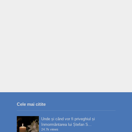
Cele mai citite
Unde și când vor fi priveghiul și
înmormântarea lui Ștefan S...
24.7k views