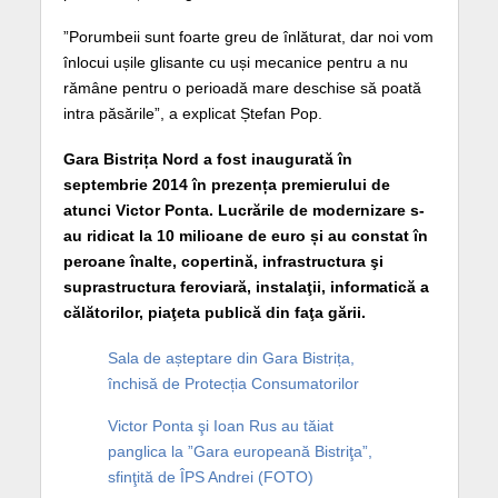
”Porumbeii sunt foarte greu de înlăturat, dar noi vom
înlocui ușile glisante cu uși mecanice pentru a nu
rămâne pentru o perioadă mare deschise să poată
intra păsările”, a explicat Ștefan Pop.
Gara Bistrița Nord a fost inaugurată în
septembrie 2014 în prezența premierului de
atunci Victor Ponta. Lucrările de modernizare s-
au ridicat la 10 milioane de euro și au constat în
peroane înalte, copertină, infrastructura şi
suprastructura feroviară, instalaţii, informatică a
călătorilor, piaţeta publică din faţa gării.
Sala de așteptare din Gara Bistrița,
închisă de Protecția Consumatorilor
Victor Ponta şi Ioan Rus au tăiat
panglica la ”Gara europeană Bistriţa”,
sfinţită de ÎPS Andrei (FOTO)