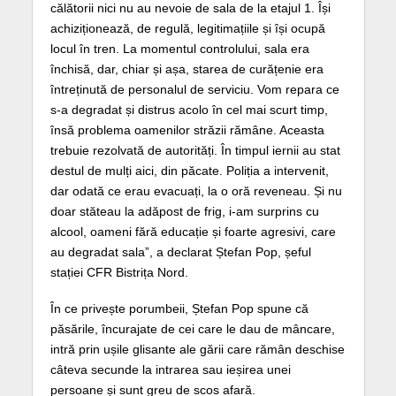
călătorii nici nu au nevoie de sala de la etajul 1. Își
achiziționează, de regulă, legitimațiile și își ocupă
locul în tren. La momentul controlului, sala era
închisă, dar, chiar și așa, starea de curățenie era
întreținută de personalul de serviciu. Vom repara ce
s-a degradat și distrus acolo în cel mai scurt timp,
însă problema oamenilor străzii rămâne. Aceasta
trebuie rezolvată de autorități. În timpul iernii au stat
destul de mulți aici, din păcate. Poliția a intervenit,
dar odată ce erau evacuați, la o oră reveneau. Și nu
doar stăteau la adăpost de frig, i-am surprins cu
alcool, oameni fără educație și foarte agresivi, care
au degradat sala”, a declarat Ștefan Pop, șeful
stației CFR Bistrița Nord.
În ce privește porumbeii, Ștefan Pop spune că
păsările, încurajate de cei care le dau de mâncare,
intră prin ușile glisante ale gării care rămân deschise
câteva secunde la intrarea sau ieșirea unei
persoane și sunt greu de scos afară.