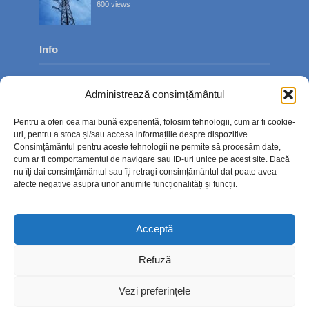
600 views
Info
Despre noi
Administrează consimțământul
Publicitate
Pentru a oferi cea mai bună experiență, folosim tehnologii, cum ar fi cookie-
Contact
uri, pentru a stoca și/sau accesa informațiile despre dispozitive.
Consimțământul pentru aceste tehnologii ne permite să procesăm date,
Politica de confidențialitate
cum ar fi comportamentul de navigare sau ID-uri unice pe acest site. Dacă
nu îți dai consimțământul sau îți retragi consimțământul dat poate avea
Politică cookie-uri (UE)
afecte negative asupra unor anumite funcționalități și funcții.
Acceptă
Refuză
Vezi preferințele