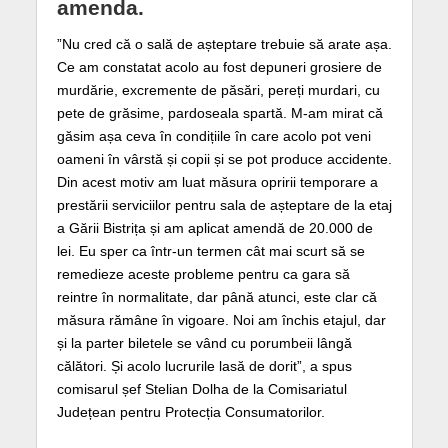
amenda.
”Nu cred că o sală de așteptare trebuie să arate așa.
Ce am constatat acolo au fost depuneri grosiere de
murdărie, excremente de păsări, pereți murdari, cu
pete de grăsime, pardoseala spartă. M-am mirat că
găsim așa ceva în condițiile în care acolo pot veni
oameni în vârstă și copii și se pot produce accidente.
Din acest motiv am luat măsura opririi temporare a
prestării serviciilor pentru sala de așteptare de la etaj
a Gării Bistrița și am aplicat amendă de 20.000 de
lei. Eu sper ca într-un termen cât mai scurt să se
remedieze aceste probleme pentru ca gara să
reintre în normalitate, dar până atunci, este clar că
măsura rămâne în vigoare. Noi am închis etajul, dar
și la parter biletele se vând cu porumbeii lângă
călători. Și acolo lucrurile lasă de dorit”, a spus
comisarul șef Stelian Dolha de la Comisariatul
Județean pentru Protecția Consumatorilor.