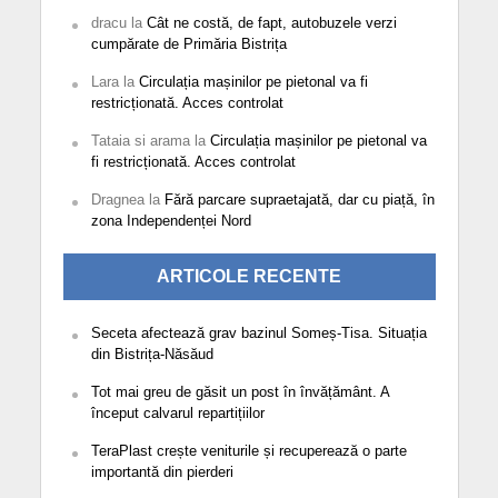
dracu
la
Cât ne costă, de fapt, autobuzele verzi
cumpărate de Primăria Bistrița
Lara
la
Circulația mașinilor pe pietonal va fi
restricționată. Acces controlat
Tataia si arama
la
Circulația mașinilor pe pietonal va
fi restricționată. Acces controlat
Dragnea
la
Fără parcare supraetajată, dar cu piață, în
zona Independenței Nord
ARTICOLE RECENTE
Seceta afectează grav bazinul Someș-Tisa. Situația
din Bistrița-Năsăud
Tot mai greu de găsit un post în învățământ. A
început calvarul repartițiilor
TeraPlast crește veniturile și recuperează o parte
importantă din pierderi