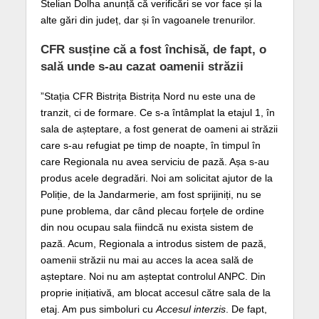
Stelian Dolha anunță că verificări se vor face și la
alte gări din județ, dar și în vagoanele trenurilor.
CFR susține că a fost închisă, de fapt, o
sală unde s-au cazat oamenii străzii
”Stația CFR Bistrița Bistrița Nord nu este una de
tranzit, ci de formare. Ce s-a întâmplat la etajul 1, în
sala de așteptare, a fost generat de oameni ai străzii
care s-au refugiat pe timp de noapte, în timpul în
care Regionala nu avea serviciu de pază. Așa s-au
produs acele degradări. Noi am solicitat ajutor de la
Poliție, de la Jandarmerie, am fost sprijiniți, nu se
pune problema, dar când plecau forțele de ordine
din nou ocupau sala fiindcă nu exista sistem de
pază. Acum, Regionala a introdus sistem de pază,
oamenii străzii nu mai au acces la acea sală de
așteptare. Noi nu am așteptat controlul ANPC. Din
proprie inițiativă, am blocat accesul către sala de la
etaj. Am pus simboluri cu
Accesul interzis
. De fapt,