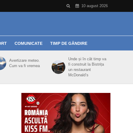
10 august 2026
ORT
COMUNICATE
TIMP DE GÂNDIRE
Unde și în cât timp va
Avertizare meteo.
fi construit la Bistrița
Cum va fi vremea
un restaurant
McDonald’s