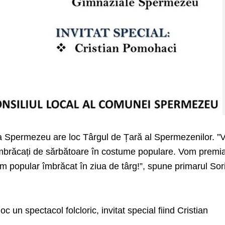
 Spermezeu are loc Târgul de Țară al Spermezenilor. ”
mbrăcați de sărbătoare în costume populare. Vom premia
m popular îmbrăcat în ziua de târg!”, spune primarul Sor
 un spectacol folcloric, invitat special fiind Cristian