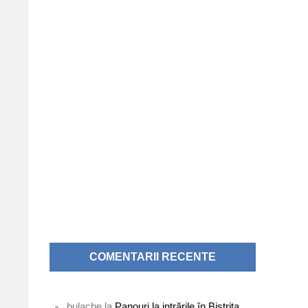
COMENTARII RECENTE
bulache
la
Panouri la intrările în Bistrița.