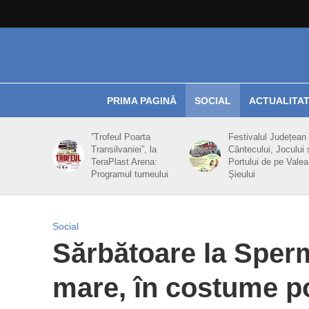
PRIMA PAGINĂ
SOCIAL
ACTUALITA
”Trofeul Poarta
Festivalul Județean 
Transilvaniei”, la
Cântecului, Jocului 
TeraPlast Arena:
Portului de pe Valea
Programul turneului
Șieului
Social
Sărbătoare la Sper
mare, în costume po