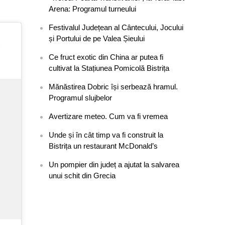
Arena: Programul turneului
Festivalul Județean al Cântecului, Jocului
și Portului de pe Valea Șieului
Ce fruct exotic din China ar putea fi
cultivat la Stațiunea Pomicolă Bistrița
Mănăstirea Dobric își serbează hramul.
Programul slujbelor
Avertizare meteo. Cum va fi vremea
Unde și în cât timp va fi construit la
Bistrița un restaurant McDonald’s
Un pompier din județ a ajutat la salvarea
unui schit din Grecia