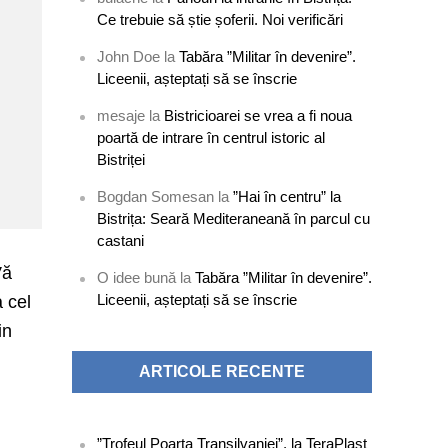
Ce trebuie să știe șoferii. Noi verificări
John Doe
la
Tabăra ”Militar în devenire”.
Liceenii, așteptați să se înscrie
mesaje
la
Bistricioarei se vrea a fi noua
poartă de intrare în centrul istoric al
Bistriței
Bogdan Somesan
la
”Hai în centru” la
Bistrița: Seară Mediteraneană în parcul cu
castani
Vă
O idee bună
la
Tabăra ”Militar în devenire”.
Liceenii, așteptați să se înscrie
 cel
in
ARTICOLE RECENTE
”Trofeul Poarta Transilvaniei”, la TeraPlast