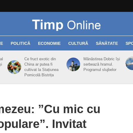
TE
POLITICĂ
ECONOMIE
CULTURĂ
SĂNĂTATE
SP
al
Ce fruct exotic din
Mănăstirea Dobric își
și
China ar putea fi
serbează hramul.
cultivat la Stațiunea
Programul slujbelor
Pomicolă Bistrița
mezeu: ”Cu mic cu
pulare”. Invitat