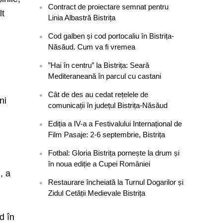
Contract de proiectare semnat pentru
lt
Linia Albastră Bistrița
Cod galben și cod portocaliu în Bistrița-
Năsăud. Cum va fi vremea
”Hai în centru” la Bistrița: Seară
Mediteraneană în parcul cu castani
Cât de des au cedat rețelele de
ni
comunicații în județul Bistrița-Năsăud
Ediția a IV-a a Festivalului Internațional de
Film Pasaje: 2-6 septembrie, Bistrița
Fotbal: Gloria Bistrița pornește la drum și
în noua ediție a Cupei României
, a
Restaurare încheiată la Turnul Dogarilor și
Zidul Cetății Medievale Bistrița
d în