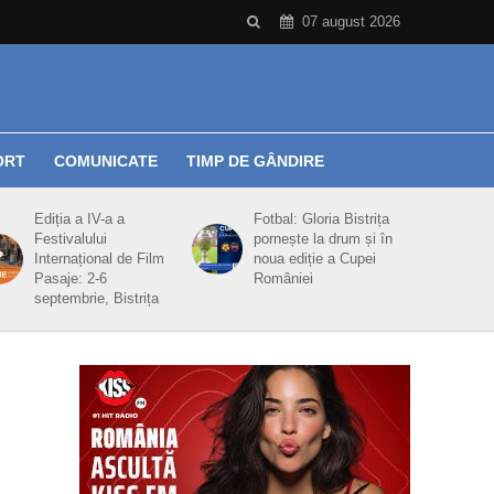
07 august 2026
ORT
COMUNICATE
TIMP DE GÂNDIRE
Ediția a IV-a a
Fotbal: Gloria Bistrița
Festivalului
pornește la drum și în
Internațional de Film
noua ediție a Cupei
Pasaje: 2-6
României
septembrie, Bistrița