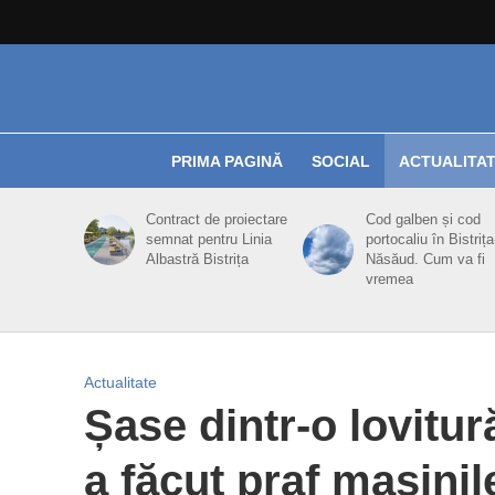
PRIMA PAGINĂ
SOCIAL
ACTUALITA
Contract de proiectare
Cod galben și cod
semnat pentru Linia
portocaliu în Bistrița
Albastră Bistrița
Năsăud. Cum va fi
vremea
Actualitate
Șase dintr-o lovitur
a făcut praf mașinil