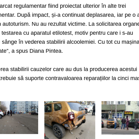
rcat regulamentar fiind proiectat ulterior în alte trei
ntar. După impact, și-a continuat deplasarea, iar pe o a
 autoturism. Nu au rezultat victime. La solicitarea organ
t testarea cu aparatul etilotest, motiv pentru care i s-au
sânge în vederea stabilirii alcoolemiei. Cu tot cu mașina 
ate”, a spus Diana Pintea.
erea stabilirii cauzelor care au dus la producerea acestui
trebuie să suporte contravaloarea reparațiilor la cinci ma