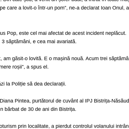
pe care a lovit-o într-un pom”, ne-a declarat Ioan Onul, a
ius Pop, este cel mai afectat de acest incident neplăcut.
 3 săptămâni, e cea mai avariată.
, am găsit-o lovită. E o mașină nouă. Acum trei săptămâ
re roșii”, a spus el.
zi la Poliție să dea declarații.
iana Pintea, purtătorul de cuvânt al IPJ Bistrița-Năsăud
n bărbat de 30 de ani din Bistrița.
urism prin localitate, a pierdut controlul volanului intrân