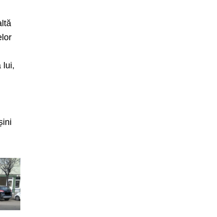
ltă
elor
lui,
șini