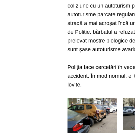
coliziune cu un autoturism pa
autoturisme parcate regulame
stradă a mai acroșat încă un
de Poliție, bărbatul a refuza
prelevat mostre biologice de 
sunt șase autoturisme avari
Poliția face cercetări în ved
accident. În mod normal, el 
lovite.