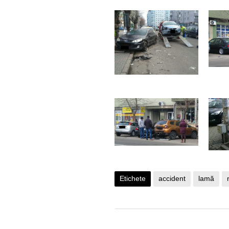
Etichete
accident
lamă