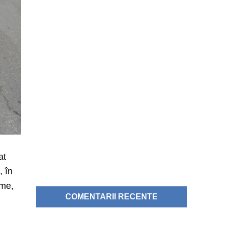
at
, în
sme,
COMENTARII RECENTE