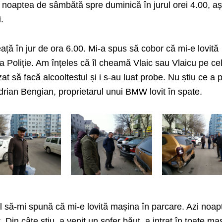
în noaptea de sâmbătă spre duminică în jurul orei 4.00, a
.
eață în jur de ora 6.00. Mi-a spus să cobor că mi-e lovită
a Poliție. Am înțeles că îl cheamă Vlaic sau Vlaicu pe ce
zat să facă alcooltestul și i s-au luat probe. Nu știu ce a 
drian Bengian, proprietarul unui BMW lovit în spate.
l să-mi spună că mi-e lovită mașina în parcare. Azi noap
 Din câte știu, a venit un șofer băut, a intrat în toate maș