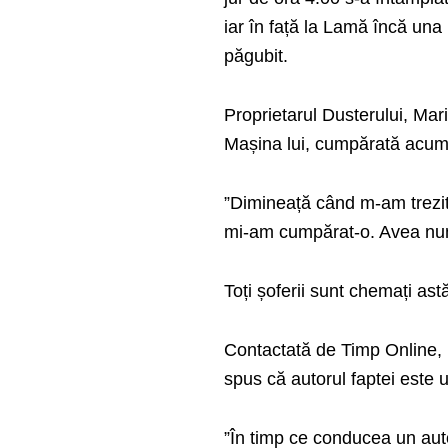
iar în față la Lamă încă una 
păgubit.
Proprietarul Dusterului, Mar
Mașina lui, cumpărată acum
”Dimineață când m-am trezit
mi-am cumpărat-o. Avea nume
Toți șoferii sunt chemați astă
Contactată de Timp Online, D
spus că autorul faptei este u
”În timp ce conducea un autot