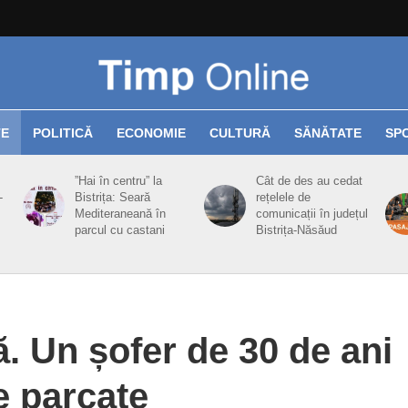
TE
POLITICĂ
ECONOMIE
CULTURĂ
SĂNĂTATE
SP
”Hai în centru” la
Cât de des au cedat
-
Bistrița: Seară
rețelele de
Mediteraneană în
comunicații în județul
parcul cu castani
Bistrița-Năsăud
ă. Un șofer de 30 de ani
e parcate