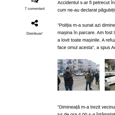
Accidentul s-ar fi petrecut 
7 comentarii
cum ne-au declarat păgubiții
”Poliția m-a sunat azi dimin
mașina în parcare. Am fost l
Distribuie!
a lovit toate mașinile. A refu
face omul acesta”, a spus A
”Dimineață m-a trezit vecinu
jur de ora 4.00 s-a întâmplat.