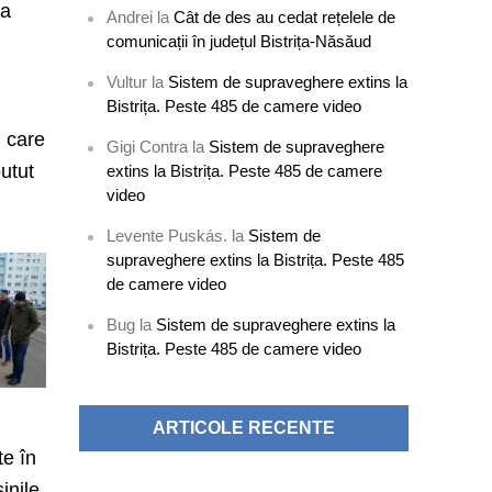
șa
Andrei
la
Cât de des au cedat rețelele de
comunicații în județul Bistrița-Năsăud
Vultur
la
Sistem de supraveghere extins la
Bistrița. Peste 485 de camere video
l care
Gigi Contra
la
Sistem de supraveghere
putut
extins la Bistrița. Peste 485 de camere
video
Levente Puskás.
la
Sistem de
supraveghere extins la Bistrița. Peste 485
de camere video
Bug
la
Sistem de supraveghere extins la
Bistrița. Peste 485 de camere video
ARTICOLE RECENTE
te în
inile,