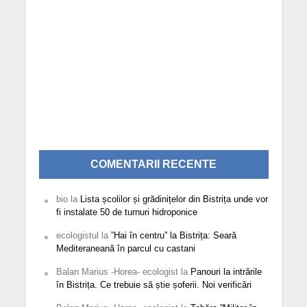
COMENTARII RECENTE
bio
la
Lista școlilor și grădinițelor din Bistrița unde vor
fi instalate 50 de turnuri hidroponice
ecologistul
la
”Hai în centru” la Bistrița: Seară
Mediteraneană în parcul cu castani
Balan Marius -Horea- ecologist
la
Panouri la intrările
în Bistrița. Ce trebuie să știe șoferii. Noi verificări