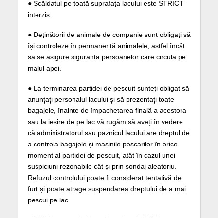
● Scăldatul pe toată suprafața lacului este STRICT
interzis.
● Deținătorii de animale de companie sunt obligați să
își controleze în permanență animalele, astfel încât
să se asigure siguranța persoanelor care circula pe
malul apei.
● La terminarea partidei de pescuit sunteţi obligat să
anunţaţi personalul lacului şi să prezentaţi toate
bagajele, înainte de împachetarea finală a acestora
sau la ieșire de pe lac vă rugăm să aveți în vedere
că administratorul sau paznicul lacului are dreptul de
a controla bagajele și mașinile pescarilor în orice
moment al partidei de pescuit, atât în cazul unei
suspiciuni rezonabile cât și prin sondaj aleatoriu.
Refuzul controlului poate fi considerat tentativă de
furt și poate atrage suspendarea dreptului de a mai
pescui pe lac.