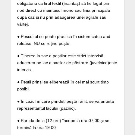
obligatoriu ca firul textil (înaintaș) să fie legat prin
nod direct cu înaintașul mono sau linia principală
după caz și nu prin adăugarea unei agrafe sau
vârtej.
● Pescuitul se poate practica în sistem catch and
release, NU se reține pește.
● Ținerea la sac a peștilor este strict interzisă,
aducerea pe lac a sacilor de păstrare (juvelnice)este
interzis.
● Peștii prinși se eliberează în cel mai scurt timp
posibil.
● În cazul în care prindeți pește rănit, se va anunța
reprezentantul lacului (paznic).
● Partida de zi (12 ore) începe la ora 07:00 și se
termină la ora 19:00.