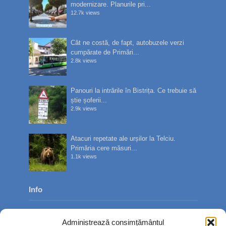
modernizare. Planurile pri...
12.7k views
Cât ne costă, de fapt, autobuzele verzi
cumpărate de Primări...
2.8k views
Panouri la intrările în Bistrița. Ce trebuie să
știe șoferii...
2.9k views
Atacuri repetate ale urșilor la Telciu.
Primăria cere măsuri...
1.1k views
Info
Despre noi
Administrează consimțământul