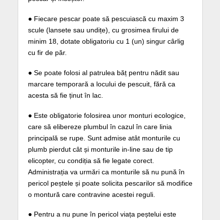
● Fiecare pescar poate să pescuiască cu maxim 3
scule (lansete sau undițe), cu grosimea firului de
minim 18, dotate obligatoriu cu 1 (un) singur cârlig
cu fir de păr.
● Se poate folosi al patrulea băț pentru nădit sau
marcare temporară a locului de pescuit, fără ca
acesta să fie ținut în lac.
● Este obligatorie folosirea unor monturi ecologice,
care să elibereze plumbul în cazul în care linia
principală se rupe. Sunt admise atât monturile cu
plumb pierdut cât și monturile in-line sau de tip
elicopter, cu condiția să fie legate corect.
Administrația va urmări ca monturile să nu pună în
pericol peștele și poate solicita pescarilor să modifice
o montură care contravine acestei reguli.
● Pentru a nu pune în pericol viața peștelui este