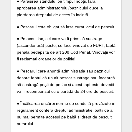
● Părăsirea standului pe timpul nopții, fără
aprobarea administratorului/paznicului duce la
pierderea dreptului de acces în incintă.
● Pescarul este obligat să lase curat locul de pescuit.
● Pe acest lac, cel care va fi prins că sustrage
(ascunde/fură) pește, se face vinovat de FURT, faptă
penală pedepsită de art 208 Cod Penal. Vinovații vor
fi reclamați organelor de poliție!
● Pescarul care anunță administrația sau paznicul
despre faptul că un alt pescar sustrage sau încearcă
să sustragă pești de pe lac și acest fapt este dovedit
va fi recompensat cu o partidă de 24 ore de pescuit.
● Încălcarea oricărei norme de conduită prevăzute în
regulament conferă dreptul administrației bălții de a
nu mai permite accesul pe baltă si drept de pescuit
autorului.