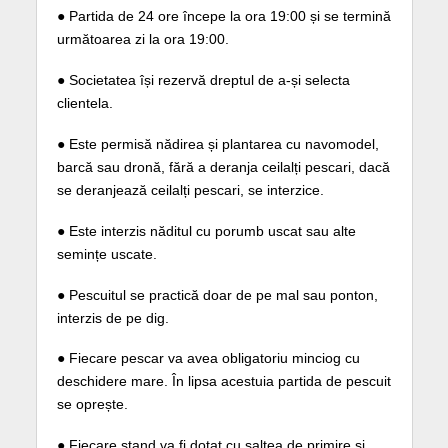
● Partida de 24 ore începe la ora 19:00 și se termină
următoarea zi la ora 19:00.
● Societatea își rezervă dreptul de a-și selecta
clientela.
● Este permisă nădirea și plantarea cu navomodel,
barcă sau dronă, fără a deranja ceilalți pescari, dacă
se deranjează ceilalți pescari, se interzice.
● Este interzis năditul cu porumb uscat sau alte
semințe uscate.
● Pescuitul se practică doar de pe mal sau ponton,
interzis de pe dig.
● Fiecare pescar va avea obligatoriu minciog cu
deschidere mare. În lipsa acestuia partida de pescuit
se oprește.
● Fiecare stand va fi dotat cu saltea de primire si