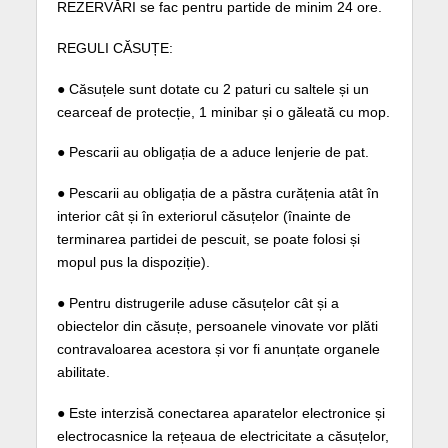
REZERVĂRI se fac pentru partide de minim 24 ore.
REGULI CĂSUȚE:
● Căsuțele sunt dotate cu 2 paturi cu saltele și un
cearceaf de protecție, 1 minibar și o găleată cu mop.
● Pescarii au obligația de a aduce lenjerie de pat.
● Pescarii au obligația de a păstra curățenia atât în
interior cât și în exteriorul căsuțelor (înainte de
terminarea partidei de pescuit, se poate folosi și
mopul pus la dispoziție).
● Pentru distrugerile aduse căsuțelor cât și a
obiectelor din căsuțe, persoanele vinovate vor plăti
contravaloarea acestora și vor fi anunțate organele
abilitate.
● Este interzisă conectarea aparatelor electronice și
electrocasnice la rețeaua de electricitate a căsuțelor,