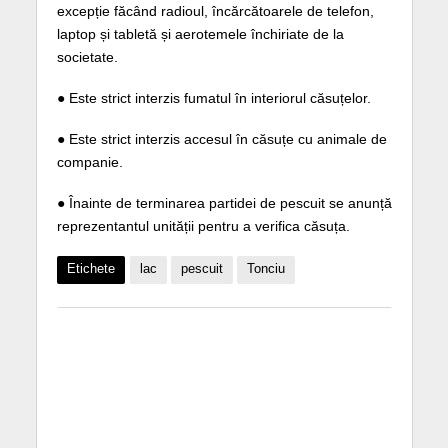
excepție făcând radioul, încărcătoarele de telefon,
laptop și tabletă și aerotemele închiriate de la
societate.
● Este strict interzis fumatul în interiorul căsuțelor.
● Este strict interzis accesul în căsuțe cu animale de
companie.
● Înainte de terminarea partidei de pescuit se anunță
reprezentantul unității pentru a verifica căsuța.
Etichete
lac
pescuit
Tonciu