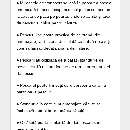
● Mijloacele de transport se lasă în parcarea special
amenajată în acest scop, accesul pe lac se face pe
la căsuța de pază pe poartă, unde se achită și taxa
de pescuit și chiria pentru căsuță.
● Pescuitul se poate practica de pe standurile
amenajate, iar în zona delimitată cu baliză nu aveți
voie să lansați decât până la delimitare.
● Pescarii au obligația de a părăsi standurile de
pescuit cu 10 minute înainte de terminarea partidei
de pescuit.
● Pescarul poate fi însoțit de o persoană care nu
participă la pescuit.
● Standurile la care sunt amenajate căsuțe se
închiriază numai împreună cu căsuță.
● O căsuță poate fi folosită de doi pescari sau
pescar și însoțitor.