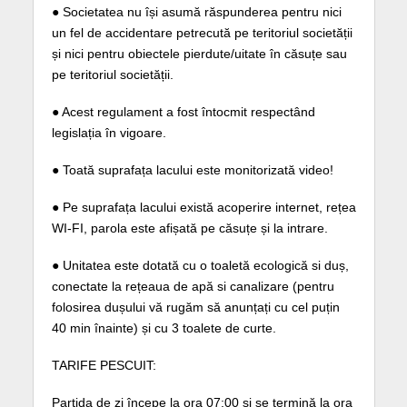
● Societatea nu își asumă răspunderea pentru nici
un fel de accidentare petrecută pe teritoriul societății
și nici pentru obiectele pierdute/uitate în căsuțe sau
pe teritoriul societății.
● Acest regulament a fost întocmit respectând
legislația în vigoare.
● Toată suprafața lacului este monitorizată video!
● Pe suprafața lacului există acoperire internet, rețea
WI-FI, parola este afișată pe căsuțe și la intrare.
● Unitatea este dotată cu o toaletă ecologică si duș,
conectate la rețeaua de apă si canalizare (pentru
folosirea dușului vă rugăm să anunțați cu cel puțin
40 min înainte) și cu 3 toalete de curte.
TARIFE PESCUIT:
Partida de zi începe la ora 07:00 și se termină la ora