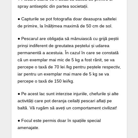
spray antiseptic din partea societații.
● Capturile se pot fotografia doar deasupra saltelei
de primire, la înălțimea maximă de 50 cm de sol.
● Pescarul are obligația să mânuiască cu grijă peștii
prinși indiferent de greutatea peștelui și udarea
permanentă a acestuia. În cazul în care se constată
că un exemplar mai mic de 5 kg a fost rănit, se va
percepe o taxă de 70 lei /kg pentru peștele respectiv,
iar pentru un exemplar mai mare de 5 kg se va
percepe o taxă de 150 lei/kg.
● Pe acest lac sunt interzise injuriile, chefurile și alte
activități care pot deranja ceilalți pescari aflați pe
baltă. Vă rugăm să aveți un comportament civilizat!
● Focul este permis doar în spațiile special
amenajate.