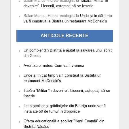
Balan Marius -Horea- ecologist
la
Tabăra ”Militar în
devenire”. Liceenii, așteptați să se înscrie
Balan Marius -Horea- ecologist
la
Unde și în cât timp
va fi construit la Bistrița un restaurant McDonald’s
ARTICOLE RECENTE
Un pompier din Bistrița a ajutat la salvarea unui schit
din Grecia
Avertizare meteo. Cum va fi vremea
Unde și în cât timp va fi construit la Bistrița un
restaurant McDonald’s
Tabăra ”Militar în devenire”. Liceenii, așteptați să se
înscrie
Lista școlilor și grădinițelor din Bistrița unde vor fi
instalate 50 de turnuri hidroponice
Oferta educațională a școlilor ”Henri Coandă” din
Bistrița-Năsăud