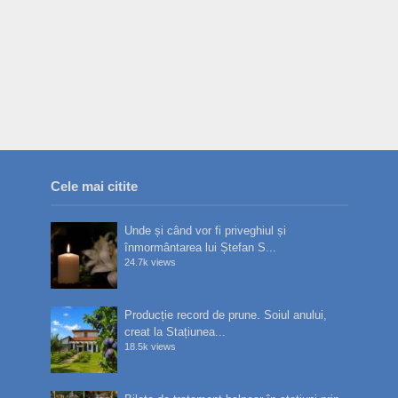
Cele mai citite
Unde și când vor fi priveghiul și
înmormântarea lui Ștefan S...
24.7k views
Producție record de prune. Soiul anului,
creat la Stațiunea...
18.5k views