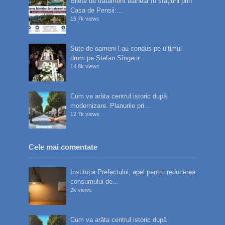
Bilete de tratament balnear în stațiuni prin
Casa de Pensii:...
15.7k views
Sute de oameni l-au condus pe ultimul
drum pe Ștefan Sîngeor...
14.8k views
Cum va arăta centrul istoric după
modernizare. Planurile pri...
12.7k views
Cele mai comentate
Instituția Prefectului, apel pentru reducerea
consumului de...
2k views
Cum va arăta centrul istoric după