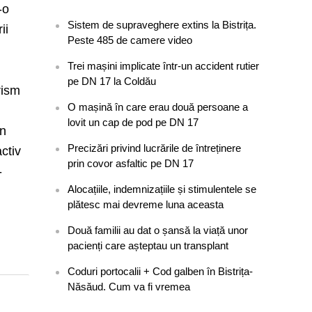
-o
Sistem de supraveghere extins la Bistrița.
ii
Peste 485 de camere video
Trei mașini implicate într-un accident rutier
pe DN 17 la Coldău
rism
O mașină în care erau două persoane a
lovit un cap de pod pe DN 17
în
Precizări privind lucrările de întreținere
ctiv
prin covor asfaltic pe DN 17
-
Alocațiile, indemnizațiile și stimulentele se
plătesc mai devreme luna aceasta
Două familii au dat o șansă la viață unor
pacienți care așteptau un transplant
Coduri portocalii + Cod galben în Bistrița-
Năsăud. Cum va fi vremea