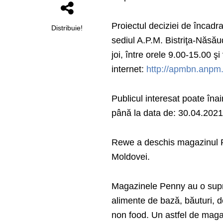
Proiectul deciziei de încadr
Distribuie!
sediul A.P.M. Bistriţa-Năsăud,
joi, între orele 9.00-15.00 
internet:
http://apmbn.anpm.
Publicul interesat poate înai
până la data de: 30.04.202
Rewe a deschis magazinul Pe
Moldovei.
Magazinele Penny au o supra
alimente de bază, băuturi, d
non food. Un astfel de maga