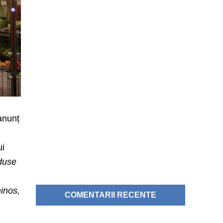
anunț
ui
duse
minos,
COMENTARII RECENTE