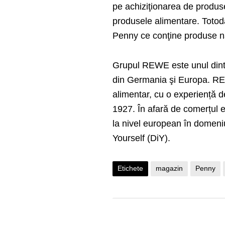
pe achiziţionarea de produ
produsele alimentare. Totoda
Penny ce conţine produse naț
Grupul REWE este unul dintre
din Germania şi Europa. REW
alimentar, cu o experiență d
1927. În afară de comerțul 
la nivel european în domeniul
Yourself (DiY).
Etichete
magazin
Penny