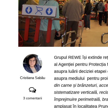
Grupul REWE își extinde re
al Agenției pentru Protecția
asupra luării deciziei etape
Cristiana Sabău
asupra mediului pentru pro
din carne și brânzeturi, acce
sistematizare verticală, rec
3 comentarii
împrejmuire perimetrală, bra
amplasat în localitatea Prun