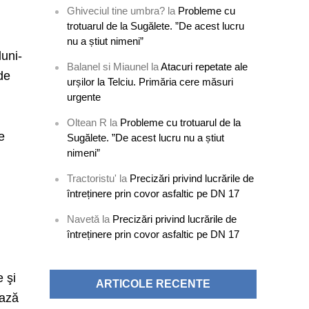
Ghiveciul tine umbra?
la
Probleme cu
trotuarul de la Sugălete. ”De acest lucru
nu a știut nimeni”
luni-
Balanel si Miaunel
la
Atacuri repetate ale
de
urșilor la Telciu. Primăria cere măsuri
urgente
Oltean R
la
Probleme cu trotuarul de la
e
Sugălete. ”De acest lucru nu a știut
nimeni”
Tractoristu'
la
Precizări privind lucrările de
întreținere prin covor asfaltic pe DN 17
Navetă
la
Precizări privind lucrările de
întreținere prin covor asfaltic pe DN 17
 şi
ARTICOLE RECENTE
ează