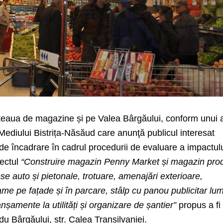
țeaua de magazine și pe Valea Bârgăului, conform unui 
 Mediului Bistrița-Năsăud care anunţă publicul interesat
i de încadrare în cadrul procedurii de evaluare a impactul
iectul
“Construire magazin Penny Market și magazin pro
se auto și pietonale, trotuare, amenajări exterioare,
lame pe fațade și în parcare, stâlp cu panou publicitar lu
nșamente la utilități și organizare de șantier”
propus a fi
du Bârgăului, str. Calea Transilvaniei.