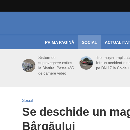
PRIMA PAGINĂ
SOCIAL
ACTUALITA
Sistem de
Trei mașini implicat
supraveghere extins
într-un accident ruti
la Bistrița. Peste 485
pe DN 17 la Coldău
de camere video
Social
Se deschide un mag
Bârgăului