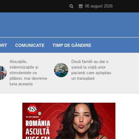
06 august 2026
ORT
COMUNICATE
TIMP DE GÂNDIRE
Alocațiile,
Două familii au dat o
indemnizațiile și
șansă la viață unor
stimulentele se
pacienți care așteptau
plătesc mai devreme
un transplant
luna aceasta