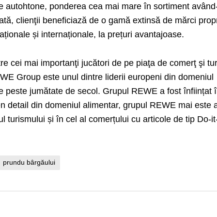
se autohtone, ponderea cea mai mare în sortiment având
tă, clienţii beneficiază de o gamă extinsă de mărci propr
ionale și internaționale, la prețuri avantajoase.
 cei mai importanţi jucători de pe piaţa de comerţ şi tu
E Group este unul dintre liderii europeni din domeniul
e peste jumătate de secol. Grupul REWE a fost înființat 
en detail din domeniul alimentar, grupul REWE mai este a
 turismului și în cel al comerțului cu articole de tip Do-it
prundu bârgăului