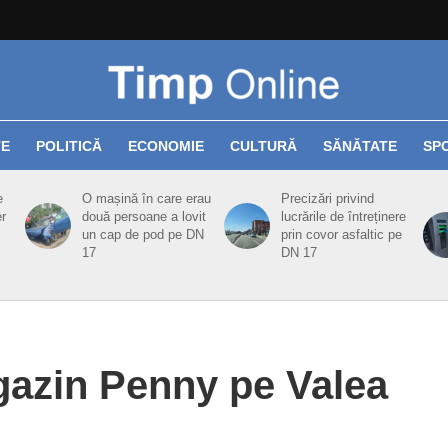
TE
POLITICĂ
ECONOMIE
CULTURĂ
SĂNĂTATE
SP
e
O mașină în care erau
Precizări privind
er
două persoane a lovit
lucrările de întreținere
un cap de pod pe DN
prin covor asfaltic pe
17
DN 17
azin Penny pe Valea