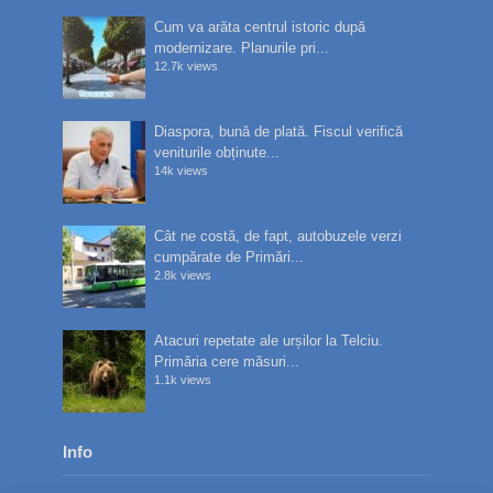
Cum va arăta centrul istoric după
modernizare. Planurile pri...
12.7k views
Diaspora, bună de plată. Fiscul verifică
veniturile obținute...
14k views
Cât ne costă, de fapt, autobuzele verzi
cumpărate de Primări...
2.8k views
Atacuri repetate ale urșilor la Telciu.
Primăria cere măsuri...
1.1k views
Info