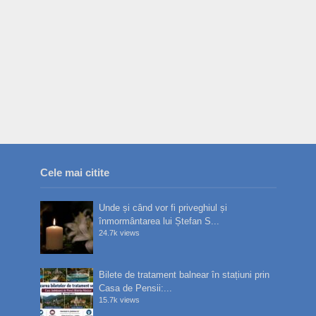
Cele mai citite
Unde și când vor fi priveghiul și
înmormântarea lui Ștefan S...
24.7k views
Bilete de tratament balnear în stațiuni prin
Casa de Pensii:...
15.7k views