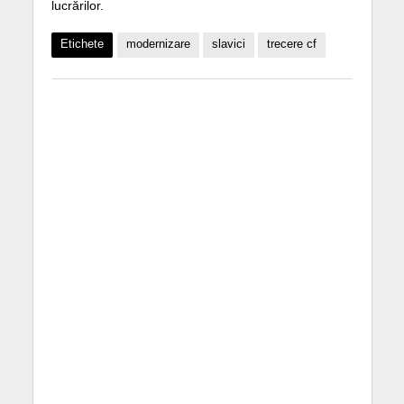
lucrărilor.
Etichete
modernizare
slavici
trecere cf