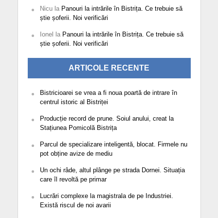
Nicu
la
Panouri la intrările în Bistrița. Ce trebuie să
știe șoferii. Noi verificări
Ionel
la
Panouri la intrările în Bistrița. Ce trebuie să
știe șoferii. Noi verificări
ARTICOLE RECENTE
Bistricioarei se vrea a fi noua poartă de intrare în
centrul istoric al Bistriței
Producție record de prune. Soiul anului, creat la
Stațiunea Pomicolă Bistrița
Parcul de specializare inteligentă, blocat. Firmele nu
pot obține avize de mediu
Un ochi râde, altul plânge pe strada Dornei. Situația
care îl revoltă pe primar
Lucrări complexe la magistrala de pe Industriei.
Există riscul de noi avarii