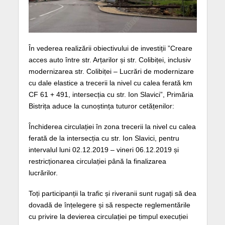
În vederea realizării obiectivului de investiții ”Creare
acces auto între str. Arțarilor și str. Colibiței, inclusiv
modernizarea str. Colibiței – Lucrări de modernizare
cu dale elastice a trecerii la nivel cu calea ferată km
CF 61 + 491, intersecția cu str. Ion Slavici”, Primăria
Bistrița aduce la cunoștința tuturor cetățenilor:
Închiderea circulației în zona trecerii la nivel cu calea
ferată de la intersecția cu str. Ion Slavici, pentru
intervalul luni 02.12.2019 – vineri 06.12.2019 și
restricționarea circulației până la finalizarea
lucrărilor.
Toți participanții la trafic și riveranii sunt rugați să dea
dovadă de înțelegere și să respecte reglementările
cu privire la devierea circulației pe timpul execuției