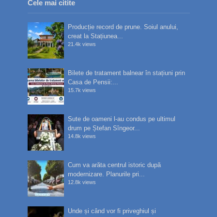
Cele mai citite
Producție record de prune. Soiul anului,
creat la Stațiunea...
21.4k views
Bilete de tratament balnear în stațiuni prin
Casa de Pensii:...
15.7k views
Sute de oameni l-au condus pe ultimul
drum pe Ștefan Sîngeor...
14.8k views
Cum va arăta centrul istoric după
modernizare. Planurile pri...
12.8k views
Unde și când vor fi priveghiul și