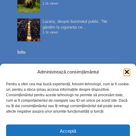
1.1k views
Lazany, despre iluminatul public. ”Ne
gândim la siguranța ce...
1.1k views
Info
Despre noi
Administrează consimțământul
Publicitate
Pentru a oferi cea mai bună experiență, folosim tehnologii, cum ar fi cookie-
Contact
uri, pentru a stoca și/sau accesa informațiile despre dispozitive.
Consimțământul pentru aceste tehnologii ne permite să procesăm date,
Politica de confidențialitate
cum ar fi comportamentul de navigare sau ID-uri unice pe acest site. Dacă
nu îți dai consimțământul sau îți retragi consimțământul dat poate avea
Politică cookie-uri (UE)
afecte negative asupra unor anumite funcționalități și funcții.
Acceptă