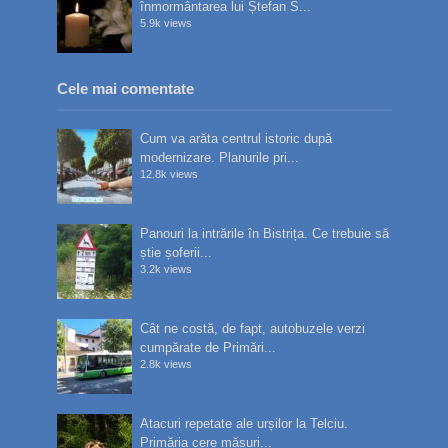
înmormântarea lui Ștefan S...
5.9k views
Cele mai comentate
Cum va arăta centrul istoric după
modernizare. Planurile pri...
12.8k views
Panouri la intrările în Bistrița. Ce trebuie să
știe șoferii...
3.2k views
Cât ne costă, de fapt, autobuzele verzi
cumpărate de Primări...
2.8k views
Atacuri repetate ale urșilor la Telciu.
Primăria cere măsuri...