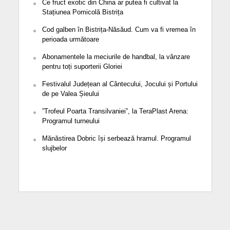
Ce fruct exotic din China ar putea fi cultivat la
Stațiunea Pomicolă Bistrița
Cod galben în Bistrița-Năsăud. Cum va fi vremea în
perioada următoare
Abonamentele la meciurile de handbal, la vânzare
pentru toți suporterii Gloriei
Festivalul Județean al Cântecului, Jocului și Portului
de pe Valea Șieului
”Trofeul Poarta Transilvaniei”, la TeraPlast Arena:
Programul turneului
Mănăstirea Dobric își serbează hramul. Programul
slujbelor