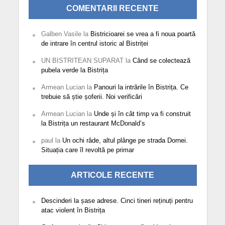
COMENTARII RECENTE
Galben Vasile
la
Bistricioarei se vrea a fi noua poartă
de intrare în centrul istoric al Bistriței
UN BISTRITEAN SUPARAT
la
Când se colectează
pubela verde la Bistrița
Armean Lucian
la
Panouri la intrările în Bistrița. Ce
trebuie să știe șoferii. Noi verificări
Armean Lucian
la
Unde și în cât timp va fi construit
la Bistrița un restaurant McDonald’s
paul
la
Un ochi râde, altul plânge pe strada Dornei.
Situația care îl revoltă pe primar
ARTICOLE RECENTE
Descinderi la șase adrese. Cinci tineri reținuți pentru
atac violent în Bistrița