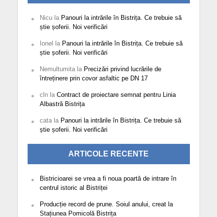
Nicu
la
Panouri la intrările în Bistrița. Ce trebuie să
știe șoferii. Noi verificări
Ionel
la
Panouri la intrările în Bistrița. Ce trebuie să
știe șoferii. Noi verificări
Nemultumita
la
Precizări privind lucrările de
întreținere prin covor asfaltic pe DN 17
cln
la
Contract de proiectare semnat pentru Linia
Albastră Bistrița
cata
la
Panouri la intrările în Bistrița. Ce trebuie să
știe șoferii. Noi verificări
ARTICOLE RECENTE
Bistricioarei se vrea a fi noua poartă de intrare în
centrul istoric al Bistriței
Producție record de prune. Soiul anului, creat la
Stațiunea Pomicolă Bistrița