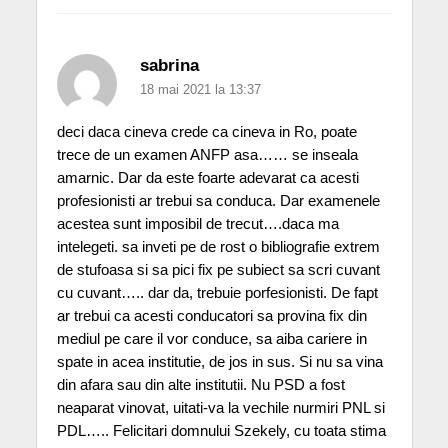
sabrina
18 mai 2021 la 13:37
deci daca cineva crede ca cineva in Ro, poate
trece de un examen ANFP asa…… se inseala
amarnic. Dar da este foarte adevarat ca acesti
profesionisti ar trebui sa conduca. Dar examenele
acestea sunt imposibil de trecut….daca ma
intelegeti. sa inveti pe de rost o bibliografie extrem
de stufoasa si sa pici fix pe subiect sa scri cuvant
cu cuvant….. dar da, trebuie porfesionisti. De fapt
ar trebui ca acesti conducatori sa provina fix din
mediul pe care il vor conduce, sa aiba cariere in
spate in acea institutie, de jos in sus. Si nu sa vina
din afara sau din alte institutii. Nu PSD a fost
neaparat vinovat, uitati-va la vechile nurmiri PNL si
PDL….. Felicitari domnului Szekely, cu toata stima