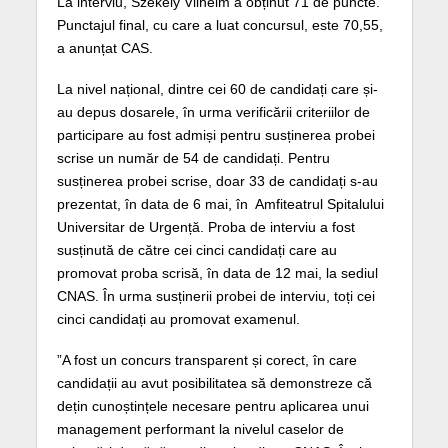
La interviu, Szekely Vilhelm a obținut 71 de puncte.
Punctajul final, cu care a luat concursul, este 70,55,
a anunțat CAS.
La nivel național, dintre cei 60 de candidați care și-
au depus dosarele, în urma verificării criteriilor de
participare au fost admiși pentru susținerea probei
scrise un număr de 54 de candidați. Pentru
susținerea probei scrise, doar 33 de candidați s-au
prezentat, în data de 6 mai, în Amfiteatrul Spitalului
Universitar de Urgență. Proba de interviu a fost
susținută de către cei cinci candidați care au
promovat proba scrisă, în data de 12 mai, la sediul
CNAS. În urma susținerii probei de interviu, toți cei
cinci candidați au promovat examenul.
”A fost un concurs transparent și corect, în care
candidații au avut posibilitatea să demonstreze că
dețin cunoștințele necesare pentru aplicarea unui
management performant la nivelul caselor de