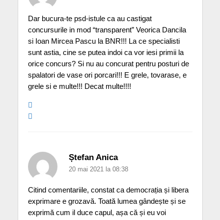
Dar bucura-te psd-istule ca au castigat
concursurile in mod “transparent” Veorica Dancila
si Ioan Mircea Pascu la BNR!!! La ce specialisti
sunt astia, cine se putea indoi ca vor iesi primii la
orice concurs? Si nu au concurat pentru posturi de
spalatori de vase ori porcari!!! E grele, tovarase, e
grele si e multe!!! Decat multe!!!!
Ștefan Anica
20 mai 2021 la 08:38
Citind comentariile, constat ca democrația și libera
exprimare e grozavă. Toată lumea gândește și se
exprimă cum il duce capul, așa că și eu voi