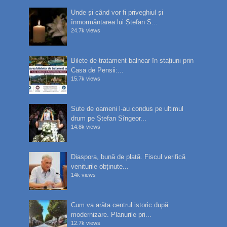
Unde și când vor fi priveghiul și
înmormântarea lui Ștefan S...
24.7k views
Bilete de tratament balnear în stațiuni prin
Casa de Pensii:...
15.7k views
Sute de oameni l-au condus pe ultimul
drum pe Ștefan Sîngeor...
14.8k views
Diaspora, bună de plată. Fiscul verifică
veniturile obținute...
14k views
Cum va arăta centrul istoric după
modernizare. Planurile pri...
12.7k views