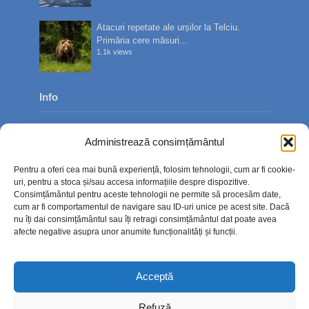
Atacuri repetate ale urșilor la Telciu.
Primăria cere măsuri...
1.1k views
Info
Despre noi
Administrează consimțământul
Publicitate
Pentru a oferi cea mai bună experiență, folosim tehnologii, cum ar fi cookie-
Contact
uri, pentru a stoca și/sau accesa informațiile despre dispozitive.
Consimțământul pentru aceste tehnologii ne permite să procesăm date,
Politica de confidențialitate
cum ar fi comportamentul de navigare sau ID-uri unice pe acest site. Dacă
nu îți dai consimțământul sau îți retragi consimțământul dat poate avea
Politică cookie-uri (UE)
afecte negative asupra unor anumite funcționalități și funcții.
Acceptă
Refuză