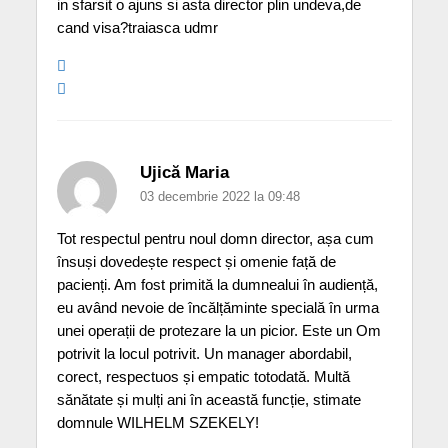
in sfarsit o ajuns si asta director plin undeva,de
cand visa?traiasca udmr
Ujică Maria
03 decembrie 2022 la 09:48
Tot respectul pentru noul domn director, așa cum
însuși dovedește respect și omenie față de
pacienți. Am fost primită la dumnealui în audiență,
eu având nevoie de încălțăminte specială în urma
unei operații de protezare la un picior. Este un Om
potrivit la locul potrivit. Un manager abordabil,
corect, respectuos și empatic totodată. Multă
sănătate și mulți ani în această funcție, stimate
domnule WILHELM SZEKELY!