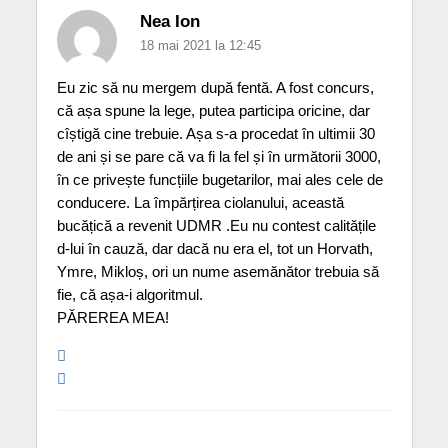
Nea Ion
18 mai 2021 la 12:45
Eu zic să nu mergem după fentă. A fost concurs,
că așa spune la lege, putea participa oricine, dar
cîștigă cine trebuie. Așa s-a procedat în ultimii 30
de ani și se pare că va fi la fel și în următorii 3000,
în ce privește funcțiile bugetarilor, mai ales cele de
conducere. La împărțirea ciolanului, această
bucățică a revenit UDMR .Eu nu contest calitățile
d-lui în cauză, dar dacă nu era el, tot un Horvath,
Ymre, Mikloș, ori un nume asemănător trebuia să
fie, că așa-i algoritmul.
PĂREREA MEA!