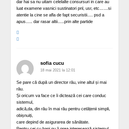
dar hai sa nu uitam celelalte consursuri in care au
luat examene vasnici sustinatori pnl, usr, etc……si
atentie la cine se afla de fapt securistii…. psd a
apus….. dar rasar altii…..prin alte partide
sofia cucu
18 mai 2021 la 12:01
Se pare că după un director rău, vine altul și mai
rău.
Și oricum va face ce îi dictează cei care conduc
sistemul,
adică,da, din rău în mai rău pentru cetățenii simpli,
obișnuiți,
care depind de asigurarea de sănătate.
Pentru cei cu bani nu îi prea interesează sistemul