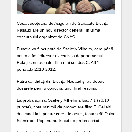
Casa Judeţeană de Asigurări de Sănătate Bistriţa-
Năsăud are un nou director general, în urma
concursului organizat de CNAS.
Funcția va fi ocupată de Szekely Vilhelm, care până
acum a fost director executiv la departamentul
Relații contractuale. El a mai condus CJAS în
perioada 2010-2012.
Patru candidați din Bistrița-Năsăud și-au depus
dosarele pentru concurs, unul fiind respins.
La proba scrisă, Szekely Vilhelm a luat 7,1 (70,10
puncte), nota minimă de promovare fiind 7. Ceilalți
doi candidați, printre care, de acum, fosta șefă Doina
Sigmirean-Pop, nu au trecut de proba scrisă.