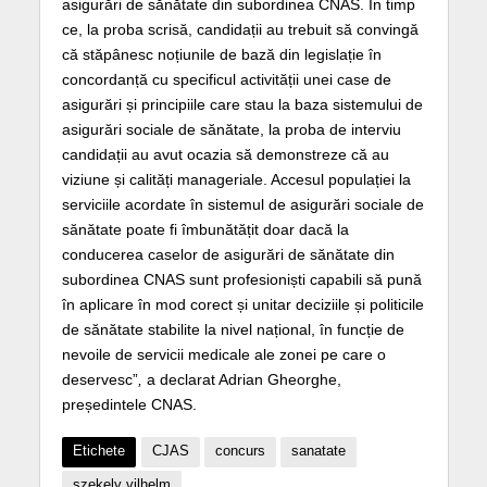
asigurări de sănătate din subordinea CNAS. În timp
ce, la proba scrisă, candidații au trebuit să convingă
că stăpânesc noțiunile de bază din legislație în
concordanță cu specificul activității unei case de
asigurări și principiile care stau la baza sistemului de
asigurări sociale de sănătate, la proba de interviu
candidații au avut ocazia să demonstreze că au
viziune și calități manageriale. Accesul populației la
serviciile acordate în sistemul de asigurări sociale de
sănătate poate fi îmbunătățit doar dacă la
conducerea caselor de asigurări de sănătate din
subordinea CNAS sunt profesioniști capabili să pună
în aplicare în mod corect și unitar deciziile și politicile
de sănătate stabilite la nivel național, în funcție de
nevoile de servicii medicale ale zonei pe care o
deservesc”
,
a declarat Adrian Gheorghe,
președintele CNAS.
Etichete
CJAS
concurs
sanatate
szekely vilhelm