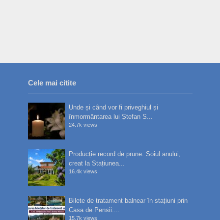
Cele mai citite
Unde și când vor fi priveghiul și
înmormântarea lui Ștefan S...
24.7k views
Producție record de prune. Soiul anului,
creat la Stațiunea...
16.4k views
Bilete de tratament balnear în stațiuni prin
Casa de Pensii:...
15.7k views