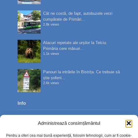
Cât ne costă, de fapt, autobuzele verzi
cumpărate de Primări...
2.8k views
Atacuri repetate ale urșilor la Telciu.
Primăria cere măsuri...
1.1k views
Panouri la intrările în Bistrița. Ce trebuie să
știe șoferii...
2.6k views
Info
Despre noi
Administrează consimțământul
Publicitate
Pentru a oferi cea mai bună experiență, folosim tehnologii, cum ar fi cookie-