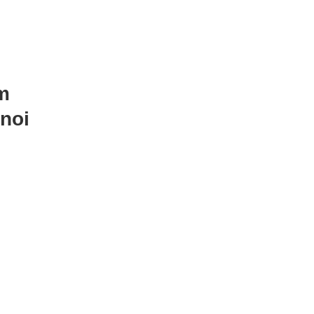
m
 noi