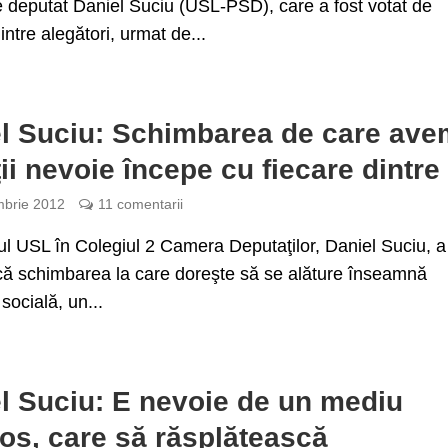
e deputat Daniel Suciu (USL-PSD), care a fost votat de
ntre alegători, urmat de...
l Suciu: Schimbarea de care ave
ţii nevoie începe cu fiecare dintre
brie 2012
11 comentarii
l USL în Colegiul 2 Camera Deputaţilor, Daniel Suciu, a
că schimbarea la care doreşte să se alăture înseamnă
socială, un...
l Suciu: E nevoie de un mediu
os, care să răsplătească