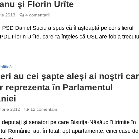
anu şi Florin Urîte
rie 2013
4 comentarii
 PSD Daniel Suciu a spus că îl aşteaptă pe consilierul
PDL Florin Urîte, care ”a înţeles că USL are fobia trecutul
olitică
eri au cei şapte aleşi ai noştri ca
r reprezenta în Parlamentul
niei
brie 2012
12 comentarii
 deputaţi şi senatori pe care Bistriţa-Năsăud îi trimite în
ul României au, în total, opt apartamente, cinci case de