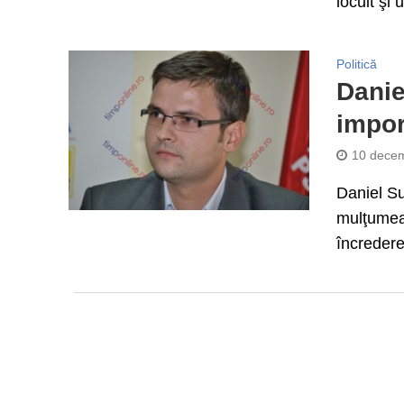
locuit şi 
Politică
Danie
impor
10 decem
Daniel Su
mulţumea
încredere 