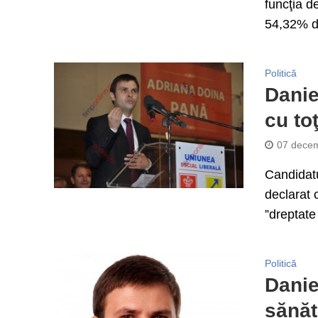
funcţia d
54,32% di
Politică
Danie
cu to
07 decem
Candidatu
declarat 
”dreptate 
Politică
Danie
sănăt