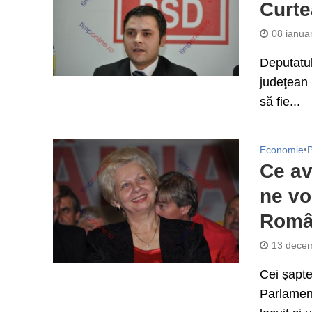
Curte
08 ianua
Deputatul
judeţean 
să fie...
Economie
•
P
Ce av
ne vo
Româ
13 decem
Cei şapte
Parlament