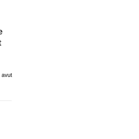
e
t
 avut