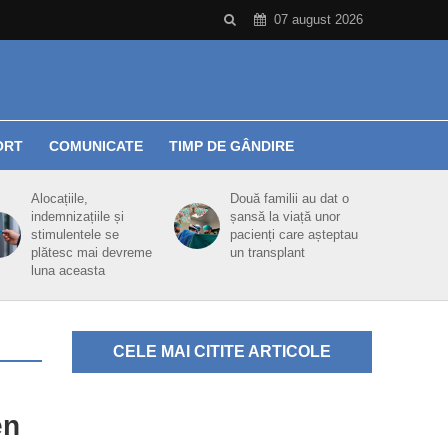
07 august 2026
ORT
COMUNICATE
TIMP DE GÂNDIRE
Alocațiile,
Două familii au dat o
indemnizațiile și
șansă la viață unor
stimulentele se
pacienți care așteptau
plătesc mai devreme
un transplant
luna aceasta
CELE MAI CITITE ARTICOLE
en