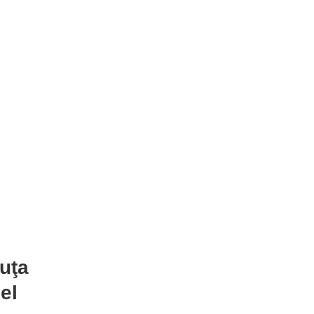
uţa
el