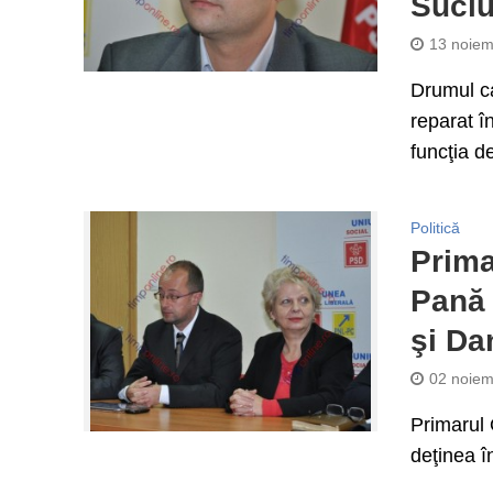
Suci
13 noiem
Drumul ca
reparat î
funcţia de
Politică
Prima
Pană 
şi Da
02 noiem
Primarul 
deţinea î