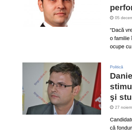
perfo
05 decem
”Dacă vre
o familie
ocupe cu.
Politică
Danie
stimu
şi st
27 noiem
Candidatu
că fondur