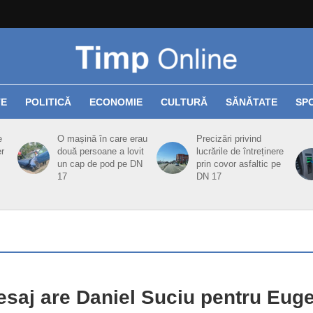
TE
POLITICĂ
ECONOMIE
CULTURĂ
SĂNĂTATE
SP
e
O mașină în care erau
Precizări privind
er
două persoane a lovit
lucrările de întreținere
un cap de pod pe DN
prin covor asfaltic pe
17
DN 17
saj are Daniel Suciu pentru Eug