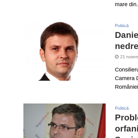
mare din.
Politică
Danie
nedre
21 noiem
Consilier
Camera De
României 
Politică
Probl
orfan