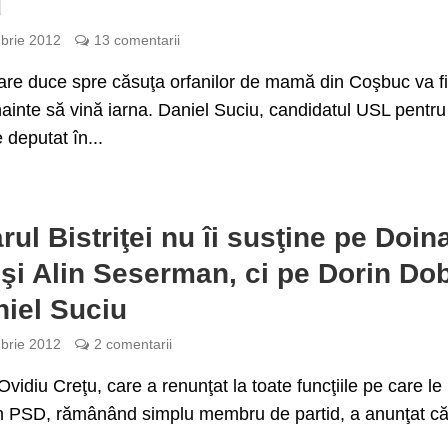
u
brie 2012
13 comentarii
re duce spre căsuţa orfanilor de mamă din Coşbuc va f
nainte să vină iarna. Daniel Suciu, candidatul USL pentru
 deputat în...
rul Bistriţei nu îi susţine pe Doin
şi Alin Seserman, ci pe Dorin Do
niel Suciu
brie 2012
2 comentarii
Ovidiu Creţu, care a renunţat la toate funcţiile pe care le
n PSD, rămânând simplu membru de partid, a anunţat că 