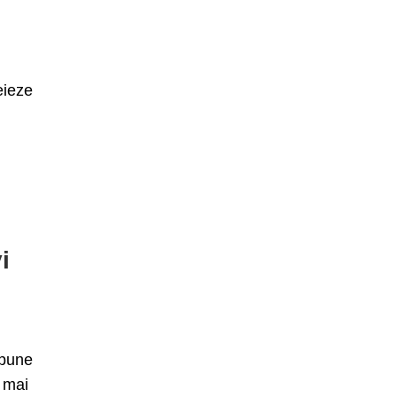
eieze
i
spune
 mai