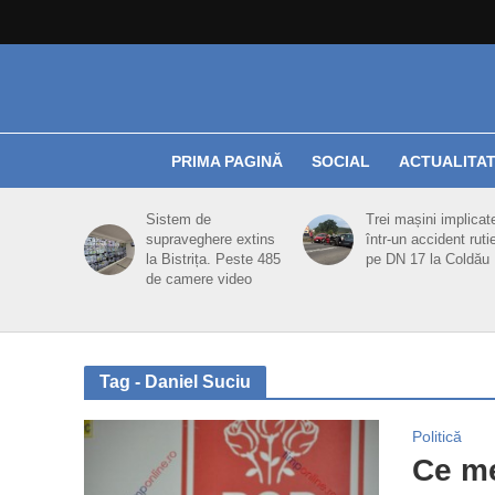
PRIMA PAGINĂ
SOCIAL
ACTUALITA
Sistem de
Trei mașini implicat
supraveghere extins
într-un accident ruti
la Bistrița. Peste 485
pe DN 17 la Coldău
de camere video
Tag - Daniel Suciu
Politică
Ce me