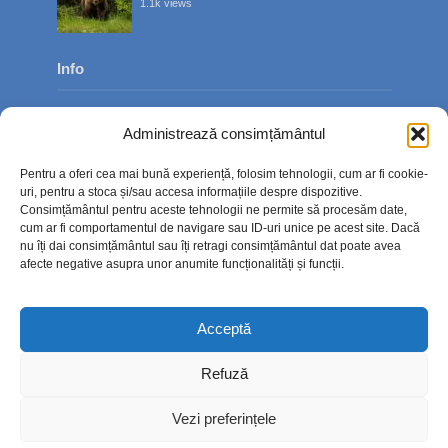
1.1k views
Info
Despre noi
Administrează consimțământul
Publicitate
Pentru a oferi cea mai bună experiență, folosim tehnologii, cum ar fi cookie-
Contact
uri, pentru a stoca și/sau accesa informațiile despre dispozitive.
Consimțământul pentru aceste tehnologii ne permite să procesăm date,
Politica de confidențialitate
cum ar fi comportamentul de navigare sau ID-uri unice pe acest site. Dacă
nu îți dai consimțământul sau îți retragi consimțământul dat poate avea
Politică cookie-uri (UE)
afecte negative asupra unor anumite funcționalități și funcții.
Acceptă
Refuză
Vezi preferințele