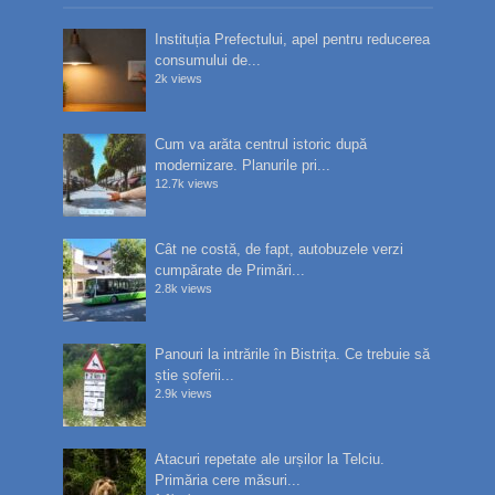
Instituția Prefectului, apel pentru reducerea
consumului de...
2k views
Cum va arăta centrul istoric după
modernizare. Planurile pri...
12.7k views
Cât ne costă, de fapt, autobuzele verzi
cumpărate de Primări...
2.8k views
Panouri la intrările în Bistrița. Ce trebuie să
știe șoferii...
2.9k views
Atacuri repetate ale urșilor la Telciu.
Primăria cere măsuri...