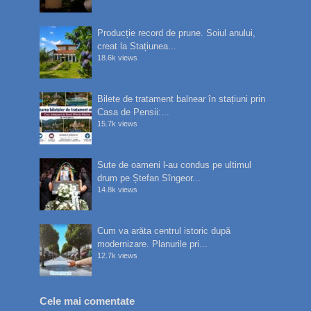
Producție record de prune. Soiul anului,
creat la Stațiunea...
18.6k views
Bilete de tratament balnear în stațiuni prin
Casa de Pensii:...
15.7k views
Sute de oameni l-au condus pe ultimul
drum pe Ștefan Sîngeor...
14.8k views
Cum va arăta centrul istoric după
modernizare. Planurile pri...
12.7k views
Cele mai comentate