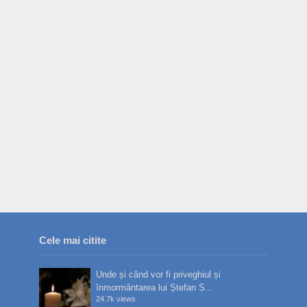
Cele mai citite
Unde și când vor fi priveghiul și
înmormântarea lui Ștefan S...
24.7k views