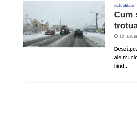
Actualitate
Cum s
trotua
18 ianua
Deszăpezi
ale munici
fiind...