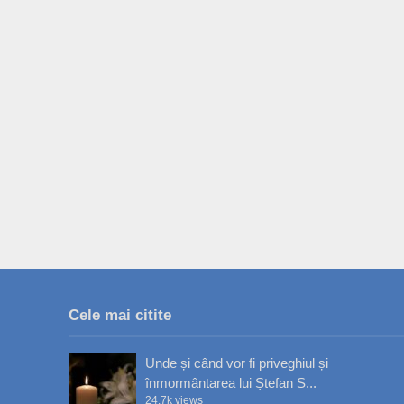
Cele mai citite
Unde și când vor fi priveghiul și
înmormântarea lui Ștefan S...
24.7k views