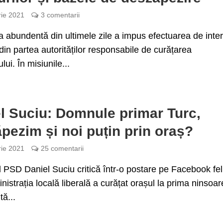
rie 2021
3 comentarii
 abundentă din ultimele zile a impus efectuarea de inter
din partea autorităților responsabile de curățarea
lui. În misiunile...
l Suciu: Domnule primar Turc,
pezim și noi puțin prin oraș?
rie 2021
25 comentarii
 PSD Daniel Suciu critică într-o postare pe Facebook fel
nistrația locală liberală a curățat orașul la prima ninsoa
tă...