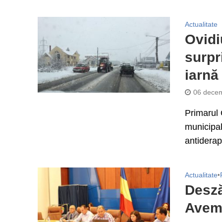
Actualitate
Ovidi
surpr
iarnă
06 decem
Primarul 
municipali
antiderap
Actualitate
•
Desză
Avem