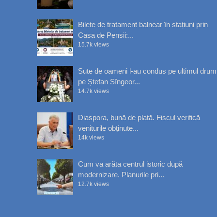
Bilete de tratament balnear în stațiuni prin
Casa de Pensii:...
15.7k views
Sute de oameni l-au condus pe ultimul drum
pe Ștefan Sîngeor...
14.7k views
Diaspora, bună de plată. Fiscul verifică
veniturile obținute...
14k views
Cum va arăta centrul istoric după
modernizare. Planurile pri...
12.7k views