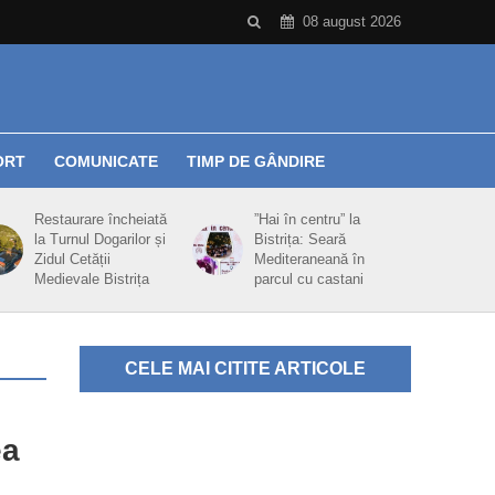
08 august 2026
ORT
COMUNICATE
TIMP DE GÂNDIRE
Restaurare încheiată
”Hai în centru” la
la Turnul Dogarilor și
Bistrița: Seară
Zidul Cetății
Mediteraneană în
Medievale Bistrița
parcul cu castani
CELE MAI CITITE ARTICOLE
ea