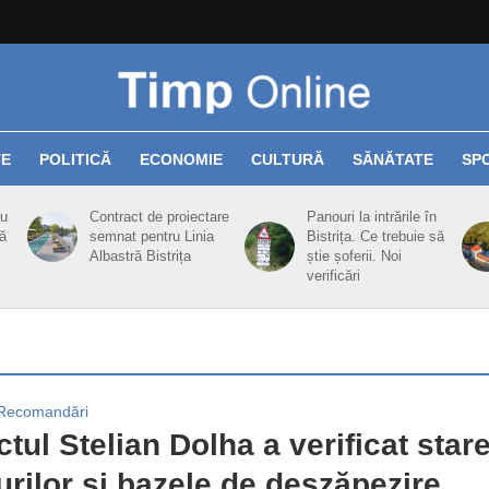
TE
POLITICĂ
ECONOMIE
CULTURĂ
SĂNĂTATE
SP
cu
Contract de proiectare
Panouri la intrările în
ă
semnat pentru Linia
Bistrița. Ce trebuie să
Albastră Bistrița
știe șoferii. Noi
verificări
Recomandări
ctul Stelian Dolha a verificat star
rilor și bazele de deszăpezire