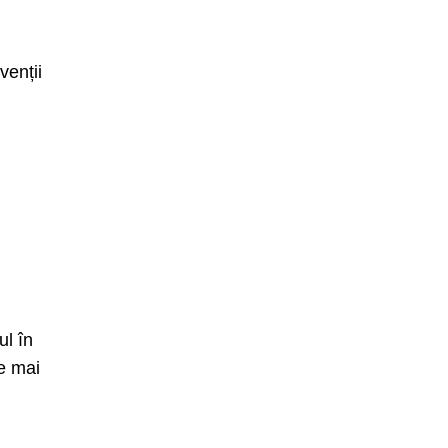
venții
ul în
re mai