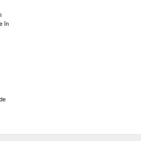
i
e în
 de