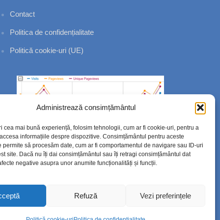
Contact
Politica de confidențialitate
Politică cookie-uri (UE)
Administrează consimțământul
ri cea mai bună experiență, folosim tehnologii, cum ar fi cookie-uri, pentru a
 accesa informațiile despre dispozitive. Consimțământul pentru aceste
e permite să procesăm date, cum ar fi comportamentul de navigare sau ID-uri
st site. Dacă nu îți dai consimțământul sau îți retragi consimțământul dat
fecte negative asupra unor anumite funcționalități și funcții.
cceptă
Refuză
Vezi preferințele
Politică cookie-uri
Politica de confidențialitate