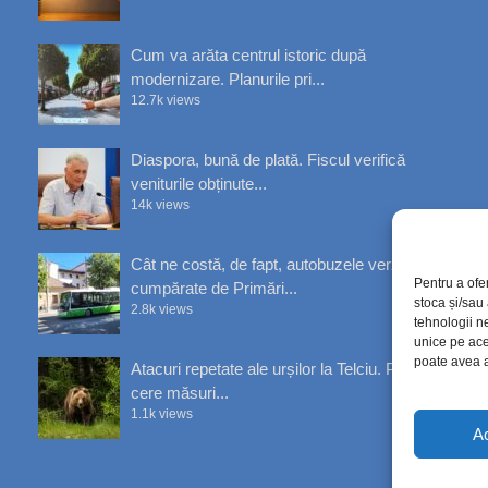
Cum va arăta centrul istoric după
modernizare. Planurile pri...
12.7k views
Diaspora, bună de plată. Fiscul verifică
veniturile obținute...
14k views
Cât ne costă, de fapt, autobuzele verzi
Pentru a ofe
cumpărate de Primări...
stoca și/sau
2.8k views
tehnologii n
unice pe ace
poate avea a
Atacuri repetate ale urșilor la Telciu. Primăria
cere măsuri...
1.1k views
A