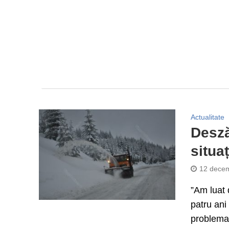
Actualitate
Desză
situa
12 decem
”Am luat 
patru ani
problema li