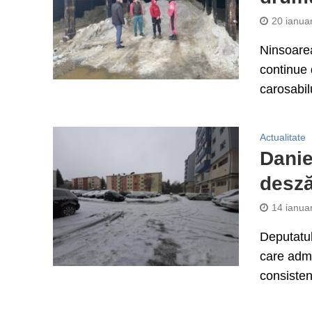
20 ianua
Ninsoarea
continue 
carosabilu
Actualitate
Danie
desză
14 ianua
Deputatul
care admi
consisten