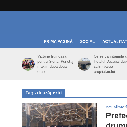
PRIMA PAGINĂ
SOCIAL
ACTUALITA
Victorie frumoasă
Ce se va întâmpla 
pentru Gloria. Punctaj
Hotelul Decebal dup
maxim după două
schimbarea
etape
proprietarului
Tag - deszăpeziri
Actualitate
•
Prefe
drumu