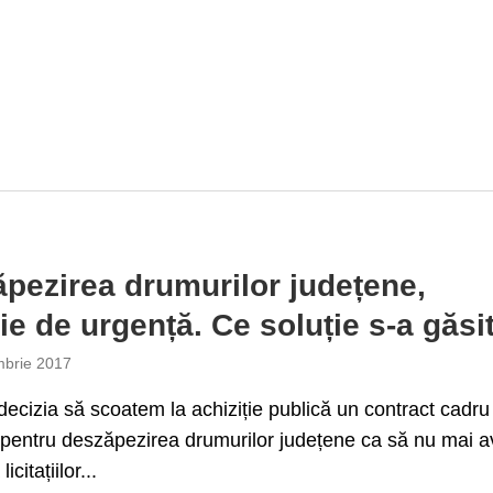
pezirea drumurilor județene,
ție de urgență. Ce soluție s-a găsi
brie 2017
decizia să scoatem la achiziție publică un contract cadru
 pentru deszăpezirea drumurilor județene ca să nu mai 
citațiilor...