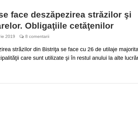
e face deszăpezirea străzilor şi
relor. Obligaţiile cetăţenilor
rie 2019
8 comentarii
rea străzilor din Bistriţa se face cu 26 de utilaje majorit
palităţii care sunt utilizate şi în restul anului la alte lucrăr