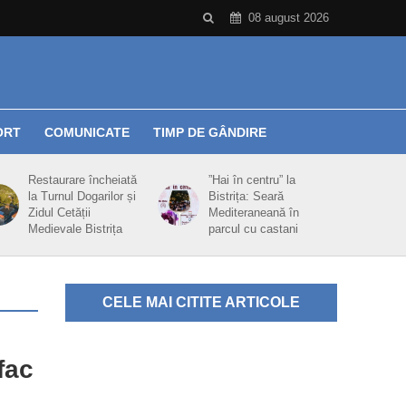
08 august 2026
ORT
COMUNICATE
TIMP DE GÂNDIRE
Restaurare încheiată
”Hai în centru” la
la Turnul Dogarilor și
Bistrița: Seară
Zidul Cetății
Mediteraneană în
Medievale Bistrița
parcul cu castani
CELE MAI CITITE ARTICOLE
fac