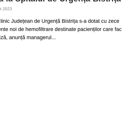
t 2023
Clinic Județean de Urgență Bistrița s-a dotat cu zece
te noi de hemofiltrare destinate pacienților care fac
ză, anunță managerul...