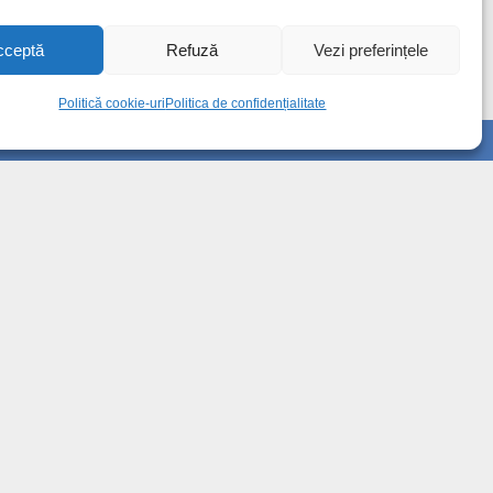
cceptă
Refuză
Vezi preferințele
Politică cookie-uri
Politica de confidențialitate
Info
Despre noi
Publicitate
Contact
Politica de confidențialitate
Politică cookie-uri (UE)