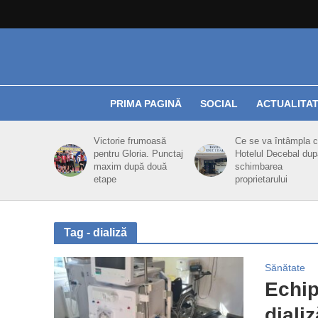
PRIMA PAGINĂ
SOCIAL
ACTUALITA
Victorie frumoasă
Ce se va întâmpla 
pentru Gloria. Punctaj
Hotelul Decebal dup
maxim după două
schimbarea
etape
proprietarului
Tag - dializă
Sănătate
Echip
diali