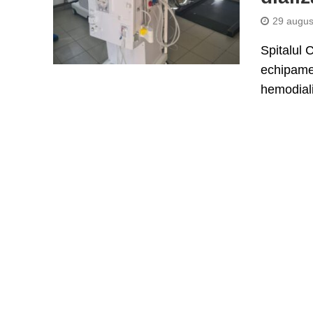
29 augus
Spitalul 
echipamen
hemodiali