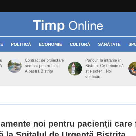
TE
POLITICĂ
ECONOMIE
CULTURĂ
SĂNĂTATE
SP
cu
Contract de proiectare
Panouri la intrările în
ă
semnat pentru Linia
Bistrița. Ce trebuie să
Albastră Bistrița
știe șoferii. Noi
verificări
amente noi pentru pacienții care 
ză la Spitalul de Urgență Bistrița