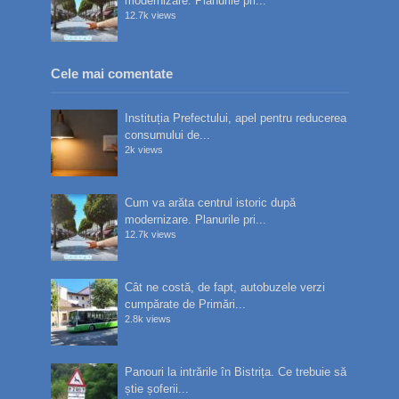
modernizare. Planurile pri...
12.7k views
Cele mai comentate
Instituția Prefectului, apel pentru reducerea
consumului de...
2k views
Cum va arăta centrul istoric după
modernizare. Planurile pri...
12.7k views
Cât ne costă, de fapt, autobuzele verzi
cumpărate de Primări...
2.8k views
Panouri la intrările în Bistrița. Ce trebuie să
știe șoferii...