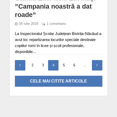
”Campania noastră a dat
roade”
05 iulie 2018
1 comentariu
La Inspectoratul Școlar Județean Bistrița-Năsăud a
avut loc repartizarea locurilor speciale destinate
copiilor romi în licee și școli profesionale,
disponibile...
1
2
3
4
5
6
…
9
CELE MAI CITITE ARTICOLE