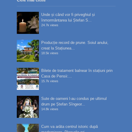
Unde și când vor fi priveghiul și
înmormântarea lui Ștefan S...
24.7k views
Producție record de prune. Soiul anului,
creat la Stațiunea...
18.5k views
Bilete de tratament balnear în stațiuni prin
Casa de Pensii:...
15.7k views
Sute de oameni l-au condus pe ultimul
drum pe Ștefan Sîngeor...
14.8k views
Cum va arăta centrul istoric după