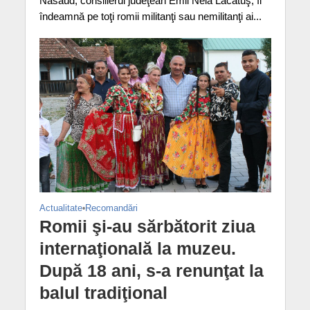
Năsăud, consilierul judeţean Emil Neia Lăcătuş, îi
îndeamnă pe toţi romii militanţi sau nemilitanţi ai...
Actualitate
•
Recomandări
Romii şi-au sărbătorit ziua
internaţională la muzeu.
După 18 ani, s-a renunţat la
balul tradiţional