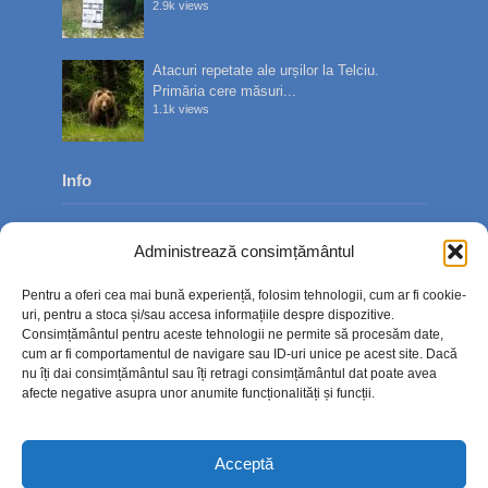
2.9k views
Atacuri repetate ale urșilor la Telciu.
Primăria cere măsuri...
1.1k views
Info
Despre noi
Administrează consimțământul
Publicitate
Pentru a oferi cea mai bună experiență, folosim tehnologii, cum ar fi cookie-
Contact
uri, pentru a stoca și/sau accesa informațiile despre dispozitive.
Consimțământul pentru aceste tehnologii ne permite să procesăm date,
Politica de confidențialitate
cum ar fi comportamentul de navigare sau ID-uri unice pe acest site. Dacă
nu îți dai consimțământul sau îți retragi consimțământul dat poate avea
Politică cookie-uri (UE)
afecte negative asupra unor anumite funcționalități și funcții.
Acceptă