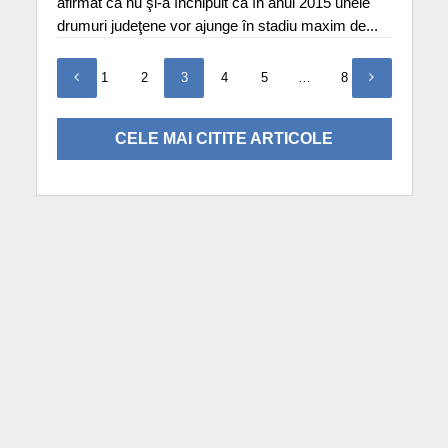
afirmat că nu şi-a închipuit că în anul 2015 unele
drumuri judeţene vor ajunge în stadiu maxim de...
1
2
3
4
5
…
8
CELE MAI CITITE ARTICOLE