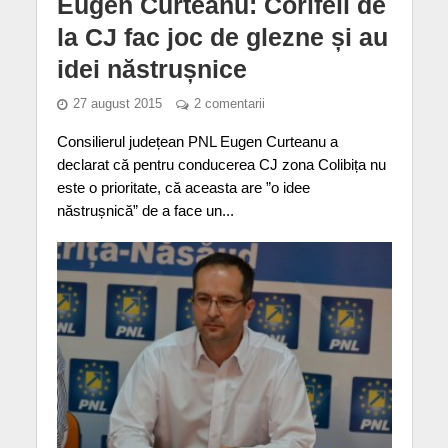
Eugen Curteanu: Corifeii de
la CJ fac joc de glezne și au
idei năstrușnice
27 august 2015
2 comentarii
Consilierul județean PNL Eugen Curteanu a
declarat că pentru conducerea CJ zona Colibița nu
este o prioritate, că aceasta are ”o idee
năstrușnică” de a face un...