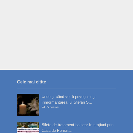
Cele mai citite
Unde și când vor fi priveghiul și
înmormântarea lui Ștefan S...
24.7k views
Bilete de tratament balnear în stațiuni prin
Casa de Pensii:...