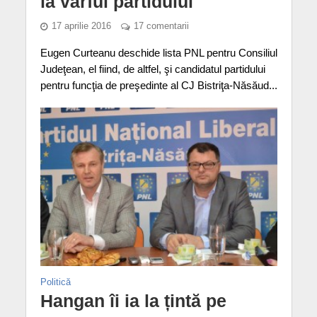
la vârful partidului
17 aprilie 2016
17 comentarii
Eugen Curteanu deschide lista PNL pentru Consiliul
Judeţean, el fiind, de altfel, şi candidatul partidului
pentru funcţia de preşedinte al CJ Bistriţa-Năsăud...
Politică
Hangan îi ia la țintă pe