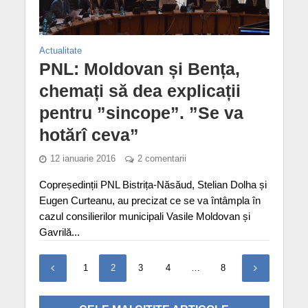
Actualitate
PNL: Moldovan și Bența,
chemați să dea explicații
pentru ”sincope”. ”Se va
hotărî ceva”
12 ianuarie 2016
2 comentarii
Copreședinții PNL Bistrița-Năsăud, Stelian Dolha și
Eugen Curteanu, au precizat ce se va întâmpla în
cazul consilierilor municipali Vasile Moldovan și
Gavrilă...
1
2
3
4
…
8