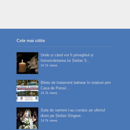
Cele mai citite
Unde și când vor fi priveghiul și
înmormântarea lui Ștefan S...
24.7k views
Bilete de tratament balnear în stațiuni prin
Casa de Pensii:...
15.7k views
Sute de oameni l-au condus pe ultimul
drum pe Ștefan Sîngeor...
14.7k views