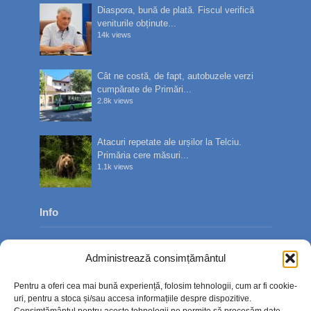
Diaspora, bună de plată. Fiscul verifică
veniturile obținute...
14k views
Cât ne costă, de fapt, autobuzele verzi
cumpărate de Primări...
2.8k views
Atacuri repetate ale urșilor la Telciu.
Primăria cere măsuri...
1.1k views
Info
Despre noi
Administrează consimțământul
Publicitate
Pentru a oferi cea mai bună experiență, folosim tehnologii, cum ar fi cookie-
Contact
uri, pentru a stoca și/sau accesa informațiile despre dispozitive.