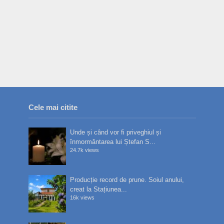
Cele mai citite
Unde și când vor fi priveghiul și
înmormântarea lui Ștefan S...
24.7k views
Producție record de prune. Soiul anului,
creat la Stațiunea...
16k views