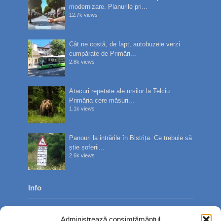
modernizare. Planurile pri...
12.7k views
Cât ne costă, de fapt, autobuzele verzi
cumpărate de Primări...
2.8k views
Atacuri repetate ale urșilor la Telciu.
Primăria cere măsuri...
1.1k views
Panouri la intrările în Bistrița. Ce trebuie să
știe șoferii...
2.6k views
Info
Despre noi
Administrează consimțământul