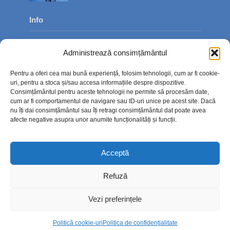
Info
Despre noi
Administrează consimțământul
Publicitate
Pentru a oferi cea mai bună experiență, folosim tehnologii, cum ar fi cookie-
Contact
uri, pentru a stoca și/sau accesa informațiile despre dispozitive.
Consimțământul pentru aceste tehnologii ne permite să procesăm date,
Politica de confidențialitate
cum ar fi comportamentul de navigare sau ID-uri unice pe acest site. Dacă
nu îți dai consimțământul sau îți retragi consimțământul dat poate avea
Politică cookie-uri (UE)
afecte negative asupra unor anumite funcționalități și funcții.
Acceptă
Refuză
Vezi preferințele
Politică cookie-uri
Politica de confidențialitate
Copyright © 2026. TimpOnline.ro