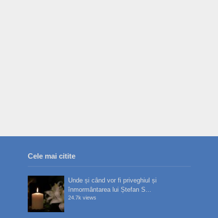
Cele mai citite
Unde și când vor fi priveghiul și
înmormântarea lui Ștefan S...
24.7k views