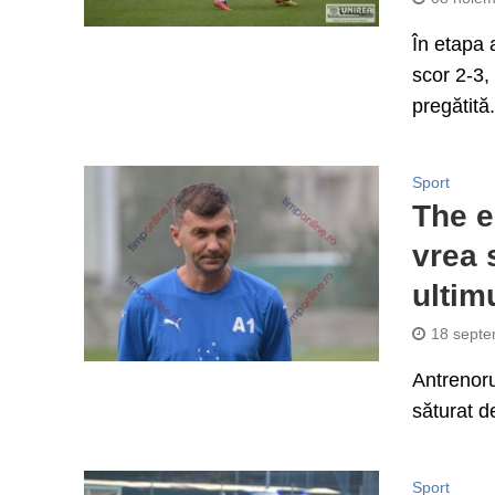
În etapa a
scor 2-3,
pregătită.
Sport
The e
vrea 
ultim
18 septe
Antrenoru
săturat d
Sport