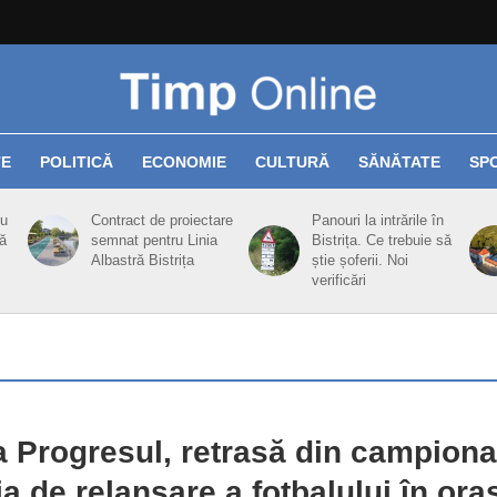
TE
POLITICĂ
ECONOMIE
CULTURĂ
SĂNĂTATE
SP
cu
Contract de proiectare
Panouri la intrările în
ă
semnat pentru Linia
Bistrița. Ce trebuie să
Albastră Bistrița
știe șoferii. Noi
verificări
a Progresul, retrasă din campiona
ia de relansare a fotbalului în ora