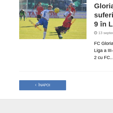
Glori
sufer
9 în L
13 septe
FC Gloria
Liga a II
2 cu FC..
ÎNAPOI