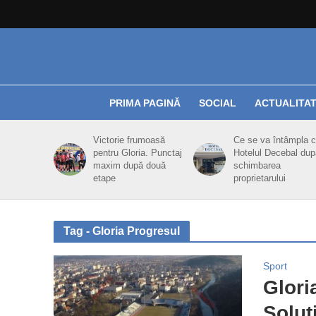
PRIMA PAGINĂ
SOCIAL
ACTUALITA
Victorie frumoasă
Ce se va întâmpla 
pentru Gloria. Punctaj
Hotelul Decebal dup
maxim după două
schimbarea
etape
proprietarului
Tag - Gloria Progresul
Sport
Glori
Soluţ