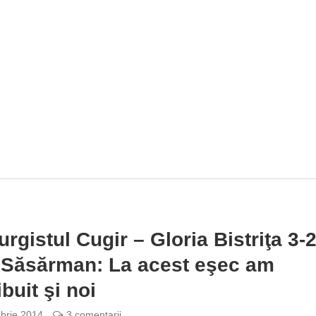
urgistul Cugir – Gloria Bistriţa 3-2
 Săsărman: La acest eşec am
buit şi noi
brie 2014
3 comentarii