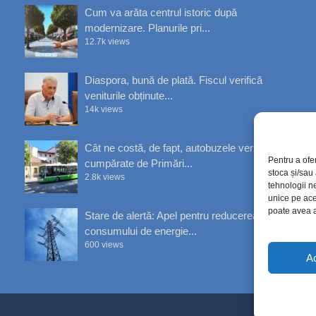
Cum va arăta centrul istoric după
modernizare. Planurile pri...
12.7k views
Diaspora, bună de plată. Fiscul verifică
veniturile obținute...
14k views
Cât ne costă, de fapt, autobuzele verzi
Pentru a ofe
cumpărate de Primări...
stoca și/sau
2.8k views
tehnologii n
unice pe ace
poate avea a
Stare de alertă: Apel pentru reducerea
consumului de energie...
600 views
A