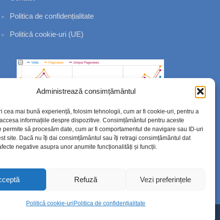
Politica de confidențialitate
Politică cookie-uri (UE)
Administrează consimțământul
ri cea mai bună experiență, folosim tehnologii, cum ar fi cookie-uri, pentru a
 accesa informațiile despre dispozitive. Consimțământul pentru aceste
e permite să procesăm date, cum ar fi comportamentul de navigare sau ID-uri
st site. Dacă nu îți dai consimțământul sau îți retragi consimțământul dat
fecte negative asupra unor anumite funcționalități și funcții.
cceptă
Refuză
Vezi preferințele
Politică cookie-uri
Politica de confidențialitate