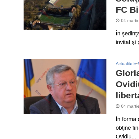
FC Bi
04 marti
În şedinţ
invitat şi
Actualitate
•
Glori
Ovidi
liber
04 marti
În forma 
obţine fi
Ovidiu...