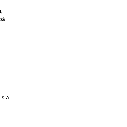
t,
ipă
a s-a
..