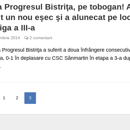
a Progresul Bistriţa, pe tobogan! 
it un nou eşec şi a alunecat pe lo
iga a III-a
mbrie 2014
2 comentarii
 Progresul Bistriţa a suferit a doua înfrângere consecuti
I-a, 0-1 în deplasare cu CSC Sânmartin în etapa a 3-a du
.
1
2
3