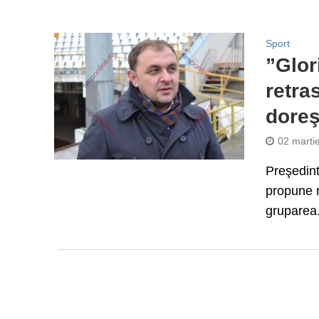
Sport
”Glor
retra
doreşt
02 marti
Preşedint
propune r
gruparea.