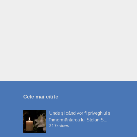
Cele mai citite
Unde și când vor fi priveghiul și
înmormântarea lui Ștefan S...
24.7k views