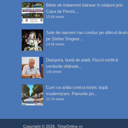
Bilete de tratament balnear în stațiuni prin
Casa de Pensii:...
15.6k views
Sute de oameni l-au condus pe ultimul drum
pe Ștefan Sîngeor...
14.6k views
Diaspora, bună de plată. Fiscul verifică
veniturile obținute...
14k views
Cum va arăta centrul istoric după
modernizare. Planurile pri...
12.7k views
Copyright © 2026. TimpOnline.ro