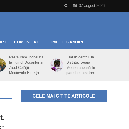
07 august 2026
ORT
COMUNICATE
TIMP DE GÂNDIRE
Restaurare încheiată
”Hai în centru” la
la Turnul Dogarilor și
Bistrița: Seară
Zidul Cetății
Mediteraneană în
Medievale Bistrița
parcul cu castani
CELE MAI CITITE ARTICOLE
t.
ş: