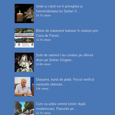
Unde și când vor fi priveghiul și
înmormântarea lui Ștefan S...
24.7k views
Bilete de tratament balnear în stațiuni prin
Casa de Pensii:...
15.7k views
Sute de oameni l-au condus pe ultimul
drum pe Ștefan Sîngeor...
14.8k views
Diaspora, bună de plată. Fiscul verifică
veniturile obținute...
14k views
Cum va arăta centrul istoric după
modernizare. Planurile pri...
12.7k views