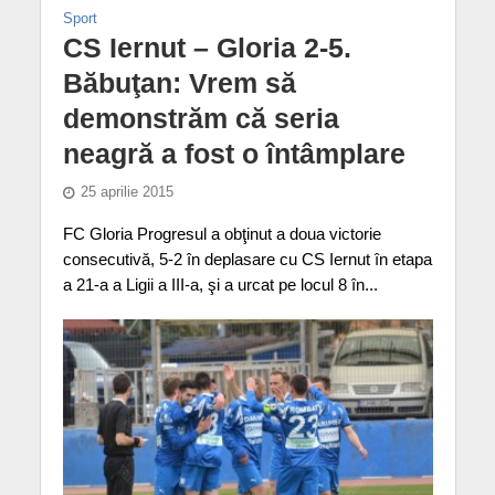
Sport
CS Iernut – Gloria 2-5.
Băbuţan: Vrem să
demonstrăm că seria
neagră a fost o întâmplare
25 aprilie 2015
FC Gloria Progresul a obţinut a doua victorie
consecutivă, 5-2 în deplasare cu CS Iernut în etapa
a 21-a a Ligii a III-a, şi a urcat pe locul 8 în...