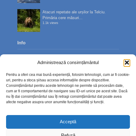
Atacuri repetate ale urșilor la Telciu.
Primăria cere măsuri...
1.1k views
Info
Despre noi
Administrează consimțământul
Publicitate
Pentru a oferi cea mai bună experiență, folosim tehnologii, cum ar fi cookie-
Contact
uri, pentru a stoca și/sau accesa informațiile despre dispozitive.
Consimțământul pentru aceste tehnologii ne permite să procesăm date,
Politica de confidențialitate
cum ar fi comportamentul de navigare sau ID-uri unice pe acest site. Dacă
nu îți dai consimțământul sau îți retragi consimțământul dat poate avea
Politică cookie-uri (UE)
afecte negative asupra unor anumite funcționalități și funcții.
Acceptă
Refuză