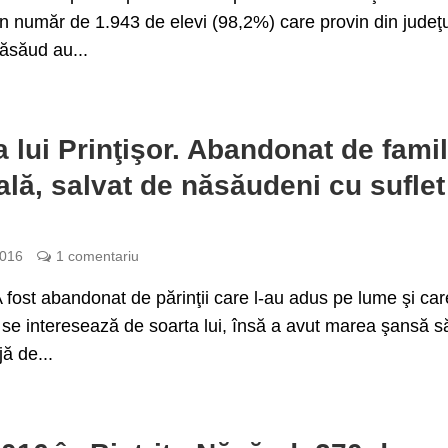
un număr de 1.943 de elevi (98,2%) care provin din judeţ
Năsăud au...
 lui Prinţişor. Abandonat de famil
ală, salvat de năsăudeni cu suflet
2016
1 comentariu
fost abandonat de părinţii care l-au adus pe lume şi care
 se interesează de soarta lui, însă a avut marea şansă să
jă de...