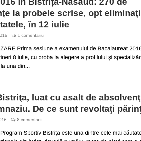
016 în Bistrița-Năsăud: 270 de
țe la probele scrise, opt eliminați
atele, în 12 iulie
2016
1 comentariu
ARE Prima sesiune a examenului de Bacalaureat 2016
ineri 8 iulie, cu proba la alegere a profilului şi specializări
la una din...
istriţa, luat cu asalt de absolvenţ
mnaziu. De ce sunt revoltaţi părinţ
016
8 comentarii
 Program Sportiv Bistriţa este una dintre cele mai căutat