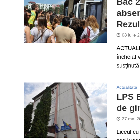
Bac 2
absen
Rezult
08 iulie 
ACTUALIZ
încheiat v
susținută 
Actualitate
LPS B
de gi
27 mai 2
Liceul cu