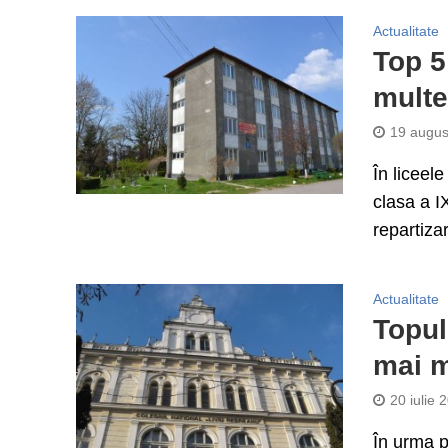
Actualitate
Top 5
multe
19 augus
În liceel
clasa a I
repartizar
Actualitate
Topul
mai m
20 iulie 
În urma p