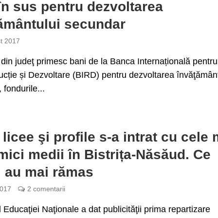
în sus pentru dezvoltarea
ământului secundar
t 2017
e din judeţ primesc bani de la Banca Internațională pentru
cție și Dezvoltare (BIRD) pentru dezvoltarea învăţământ
 fondurile...
licee şi profile s-a intrat cu cele 
mici medii în Bistrița-Năsăud. Ce
i au mai rămas
2017
2 comentarii
l Educaţiei Naţionale a dat publicităţii prima repartizare