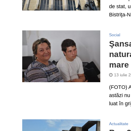
de stat, 
Bistriţa-
Social
Şansa
natur
mare
13 iulie 
(FOTO) A 
astăzi nu
luat în gri
Actualitate