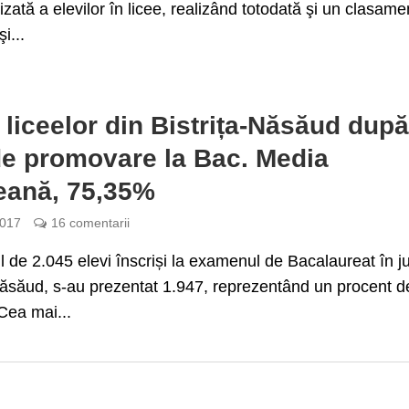
zată a elevilor în licee, realizând totodată şi un clasame
şi...
 liceelor din Bistrița-Năsăud dup
de promovare la Bac. Media
eană, 75,35%
2017
16 comentarii
ul de 2.045 elevi înscriși la examenul de Bacalaureat în j
Năsăud, s-au prezentat 1.947, reprezentând un procent d
Cea mai...