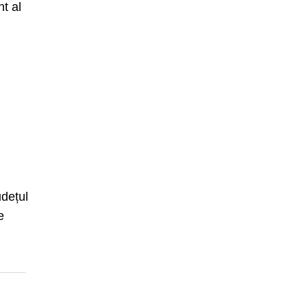
nt al
ă
udețul
e