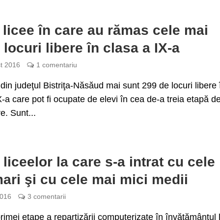
 licee în care au rămas cele mai
 locuri libere în clasa a IX-a
t 2016
1 comentariu
e din judeţul Bistriţa-Năsăud mai sunt 299 de locuri libere 
X-a care pot fi ocupate de elevi în cea de-a treia etapă d
e. Sunt...
 liceelor la care s-a intrat cu cele
ari şi cu cele mai mici medii
2016
3 comentarii
rimei etape a repartizării computerizate în învăţământul l