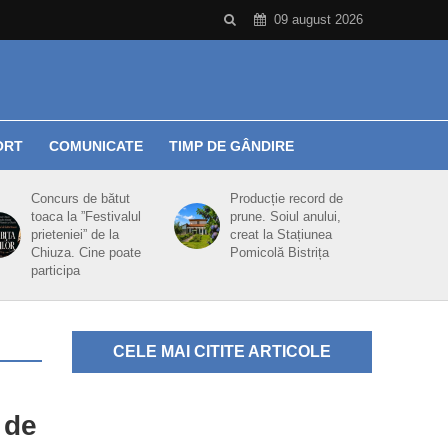
09 august 2026
ORT
COMUNICATE
TIMP DE GÂNDIRE
Concurs de bătut
Producție record de
toaca la ”Festivalul
prune. Soiul anului,
prieteniei” de la
creat la Stațiunea
Chiuza. Cine poate
Pomicolă Bistrița
participa
CELE MAI CITITE ARTICOLE
 de