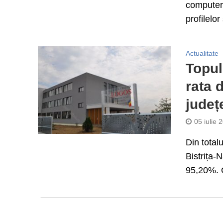
computeri
profilelor 
Actualitate
Topul
rata 
județ
05 iulie 
Din total
Bistrița-
95,20%. 