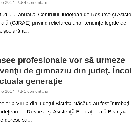
rie 2017
4 comentarii
tudiului anual al Centrului Judeţean de Resurse şi Asist
ală (CJRAE) privind reliefarea unor tendinţe legate de
a şcolară a...
asee profesionale vor să urmeze
venţii de gimnaziu din judeţ. Înco
actuala generaţie
rie 2017
1 comentariu
selor a VIII-a din judeţul Bistriţa-Năsăud au fost întrebaţi
udeţean de Resurse şi Asistenţă Educaţională Bistriţa-
e doresc să...