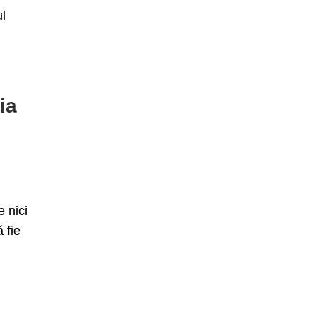
ul
ia
 nici
 fie