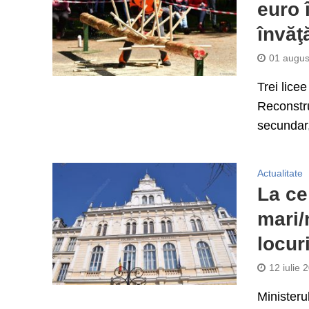
euro 
învăţ
01 augus
Trei lice
Reconstru
secundar,
Actualitate
La ce 
mari/
locur
12 iulie 
Ministeru