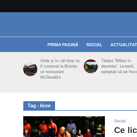
PRIMA PAGINĂ
SOCIAL
ACTUALITA
Unde și în cât timp va
Tabăra ”Militar în
fi construit la Bistrița
devenire”. Liceenii,
un restaurant
așteptați să se însc
McDonald’s
Tag - licee
Social
Ce li