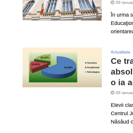
09 ianua
În urma s
Educaţion
orientare
Actualitate
Ce tr
absol
o ia 
09 ianua
Elevii cla
Centrul J
Năsăud c