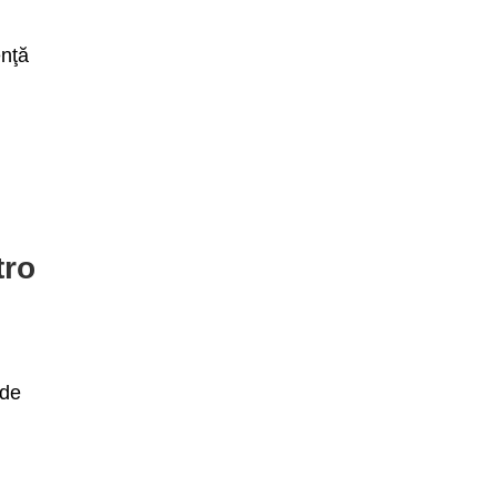
enţă
tro
 de