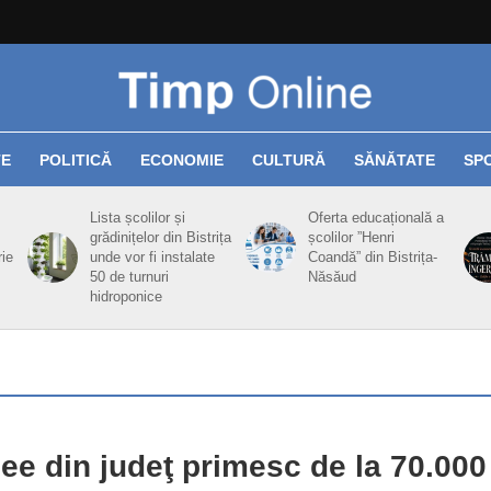
TE
POLITICĂ
ECONOMIE
CULTURĂ
SĂNĂTATE
SP
Lista școlilor și
Oferta educațională a
grădinițelor din Bistrița
școlilor ”Henri
rie
unde vor fi instalate
Coandă” din Bistrița-
50 de turnuri
Năsăud
hidroponice
cee din judeţ primesc de la 70.000