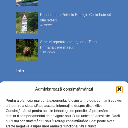
Panouri la intrările în Bistrița. Ce trebuie să
știe șoferii...
3k views
Atacuri repetate ale urșilor la Telciu.
Primăria cere măsuri...
1.1k views
Info
Despre noi
Administrează consimțământul
Publicitate
Pentru a oferi cea mai bună experiență, folosim tehnologii, cum ar fi cookie-
Contact
uri, pentru a stoca și/sau accesa informațiile despre dispozitive.
Consimțământul pentru aceste tehnologii ne permite să procesăm date,
Politica de confidențialitate
cum ar fi comportamentul de navigare sau ID-uri unice pe acest site. Dacă
nu îți dai consimțământul sau îți retragi consimțământul dat poate avea
Politică cookie-uri (UE)
afecte negative asupra unor anumite funcționalități și funcții.