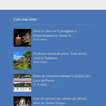
Cele mai citite
Unde și când vor fi priveghiul și
înmormântarea lui Ștefan S...
24.7k views
Producție record de prune. Soiul anului,
creat la Stațiunea...
18.8k views
Bilete de tratament balnear în stațiuni prin
Casa de Pensii:...
15.7k views
Sute de oameni l-au condus pe ultimul
drum pe Ștefan Sîngeor...