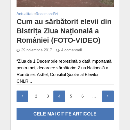
Actualitate
•
Recomandări
Cum au sărbătorit elevii din
Bistrița Ziua Naţională a
României (FOTO-VIDEO)
29 noiembrie 2017
4 comentarii
“Ziua de 1 Decembrie reprezintă o dată importantă
pentru noi, deoarece sărbătorim Ziua Națională a
României. Astfel, Consiliul Școlar al Elevilor
CNLR...
1
2
3
4
5
6
…
9
CELE MAI CITITE ARTICOLE