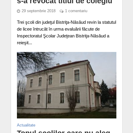
s-a revocat titlul de colegiu
29 septembrie 2018
1 comentariu
Trei şcoli din judeţul Bistriţa-Năsăud revin la statutul
de licee întrucât în urma evaluării făcute de
Inspectoratul Şcolar Judeţean Bistriţa-Năsăud a
reieşit...
Actualitate
Topul şcolilor care nu aleg,