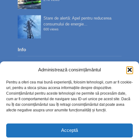
Stare de alertă: Apel pentru reducerea
consumului de energie...
600 views
Info
Despre noi
Administrează consimțământul
Publicitate
Pentru a oferi cea mai bună experiență, folosim tehnologii, cum ar fi cookie-
Contact
uri, pentru a stoca și/sau accesa informațiile despre dispozitive.
Consimțământul pentru aceste tehnologii ne permite să procesăm date,
Politica de confidențialitate
cum ar fi comportamentul de navigare sau ID-uri unice pe acest site. Dacă
nu îți dai consimțământul sau îți retragi consimțământul dat poate avea
Politică cookie-uri (UE)
afecte negative asupra unor anumite funcționalități și funcții.
Acceptă